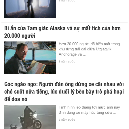
3 năm trước
Bí ẩn của Tam giác Alaska và sự mất tích của hơn
20.000 người
Hơn 20.000 người đã biến mất trong
khu rừng trải dài giữa Utqiagvik,
Anchorage và ...
3 năm trước
Góc ngáo ngơ: Người đàn ông dừng xe cãi nhau với
chó suốt nửa tiếng, lúc đuối lý bèn bày trò phá hoại
để dọa nó
Tình hình leo thang tới mức anh này
định dùng xe máy húc tung cửa ...
6 năm trước