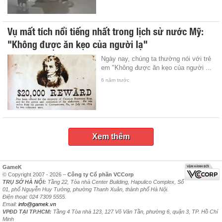
Vụ mất tích nổi tiếng nhất trong lịch sử nước Mỹ:
"Không được ăn kẹo của người lạ"
Ngày nay, chúng ta thường nói với trẻ
em "Không được ăn kẹo của người ...
6 năm trước
Xem thêm
GameK
© Copyright 2007 - 2026 –
Công ty Cổ phần VCCorp
TRỤ SỞ HÀ NỘI:
Tầng 22, Tòa nhà Center Building, Hapulico Complex, Số
01, phố Nguyễn Huy Tưởng, phường Thanh Xuân, thành phố Hà Nội.
Điện thoại: 024 7309 5555.
Email:
info@gamek.vn
VPĐD TẠI TP.HCM:
Tầng 4 Tòa nhà 123, 127 Võ Văn Tần, phường 6, quận 3, TP. Hồ Chí
Minh