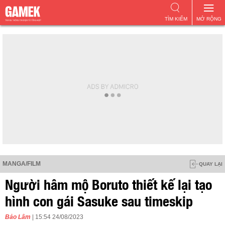
TÌM KIẾM
MỞ RỘNG
MANGA/FILM
QUAY LẠI
Người hâm mộ Boruto thiết kế lại tạo
hình con gái Sasuke sau timeskip
Bảo Lâm
| 15:54 24/08/2023