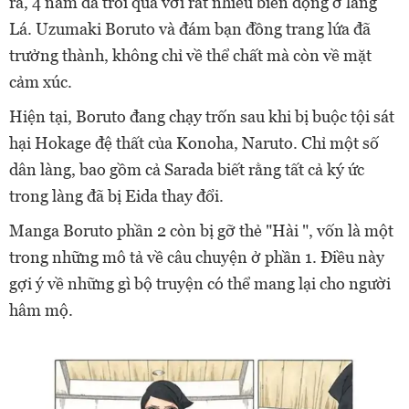
ra, 4 năm đã trôi qua với rất nhiều biến động ở làng
Lá. Uzumaki Boruto và đám bạn đồng trang lứa đã
trưởng thành, không chỉ về thể chất mà còn về mặt
cảm xúc.
Hiện tại, Boruto đang chạy trốn sau khi bị buộc tội sát
hại Hokage đệ thất của Konoha, Naruto. Chỉ một số
dân làng, bao gồm cả Sarada biết rằng tất cả ký ức
trong làng đã bị Eida thay đổi.
Manga Boruto phần 2 còn bị gỡ thẻ "Hài ", vốn là một
trong những mô tả về câu chuyện ở phần 1. Điều này
gợi ý về những gì bộ truyện có thể mang lại cho người
hâm mộ.