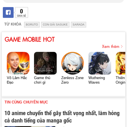
0
CHIA SẺ
TỪ KHÓA
BORUTO
CON GÁI SASUKE
SARADA
GAME MOBILE HOT
Xem thêm
Võ Lâm Hắc
Game thủ
Zenless Zone
Wuthering
Thiên 
Đạo
chơi gì
Zero
Waves
Origin
TIN CÙNG CHUYÊN MỤC
10 anime chuyển thể gây thất vọng nhất, làm hỏng
cả danh tiếng của manga gốc