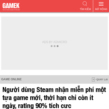
TÌM KIẾM
MỞ RỘNG
GAME ONLINE
QUAY LẠI
Người dùng Steam nhận miễn phí một
tựa game mới, thời hạn chỉ còn ít
ngày, rating 90% tích cực