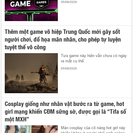
05/08/2026
Thêm một game võ hiệp Trung Quốc mới gây sốt
người chơi, đồ họa mãn nhãn, cho phép tự luyện
tuyệt thế võ công
Tựa game này hiện vẫn chưa có ngày
ra mắt cụ thể.
05/08/2026
Cosplay giống như nhân vật bước ra từ game, hot
girl mạng khiến CĐM sững sờ, được gọi là “Tifa số
một MXH”
Màn cosplay của cô nàng hot girl này