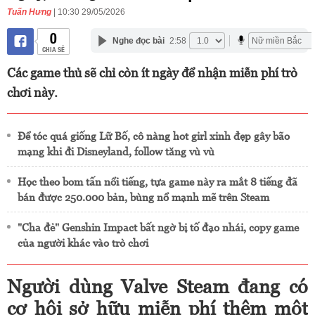
Tuấn Hưng
| 10:30 29/05/2026
0
Nghe đọc bài
2:58
CHIA SẺ
Các game thủ sẽ chỉ còn ít ngày để nhận miễn phí trò
chơi này.
Để tóc quá giống Lữ Bố, cô nàng hot girl xinh đẹp gây bão
mạng khi đi Disneyland, follow tăng vù vù
Học theo bom tấn nổi tiếng, tựa game này ra mắt 8 tiếng đã
bán được 250.000 bản, bùng nổ mạnh mẽ trên Steam
"Cha đẻ" Genshin Impact bất ngờ bị tố đạo nhái, copy game
của người khác vào trò chơi
Người dùng Valve Steam đang có
cơ hội sở hữu miễn phí thêm một