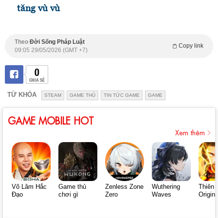
tăng vù vù
Theo
Đời Sống Pháp Luật
Copy link
09:05 29/05/2026 (GMT +7)
0
CHIA SẺ
TỪ KHÓA
STEAM
GAME THỦ
TIN TỨC GAME
GAME
GAME MOBILE HOT
Xem thêm
Võ Lâm Hắc
Game thủ
Zenless Zone
Wuthering
Thiên 
Đạo
chơi gì
Zero
Waves
Origin