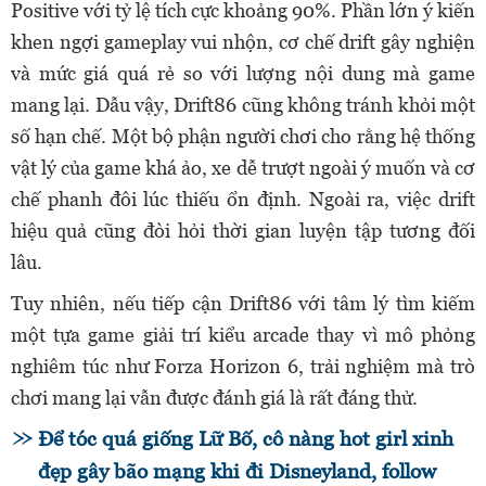
Positive với tỷ lệ tích cực khoảng 90%. Phần lớn ý kiến
khen ngợi gameplay vui nhộn, cơ chế drift gây nghiện
và mức giá quá rẻ so với lượng nội dung mà game
mang lại. Dẫu vậy, Drift86 cũng không tránh khỏi một
số hạn chế. Một bộ phận người chơi cho rằng hệ thống
vật lý của game khá ảo, xe dễ trượt ngoài ý muốn và cơ
chế phanh đôi lúc thiếu ổn định. Ngoài ra, việc drift
hiệu quả cũng đòi hỏi thời gian luyện tập tương đối
lâu.
Tuy nhiên, nếu tiếp cận Drift86 với tâm lý tìm kiếm
một tựa game giải trí kiểu arcade thay vì mô phỏng
nghiêm túc như Forza Horizon 6, trải nghiệm mà trò
chơi mang lại vẫn được đánh giá là rất đáng thử.
Để tóc quá giống Lữ Bố, cô nàng hot girl xinh
đẹp gây bão mạng khi đi Disneyland, follow