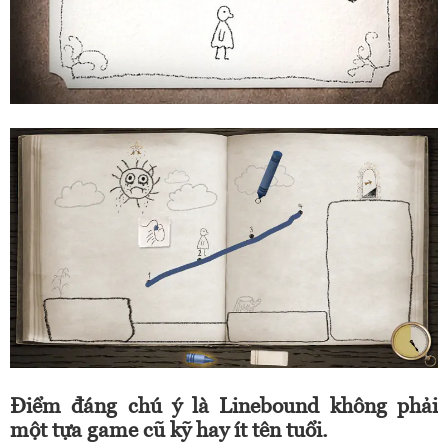
Điểm đáng chú ý là Linebound không phải
một tựa game cũ kỹ hay ít tên tuổi.