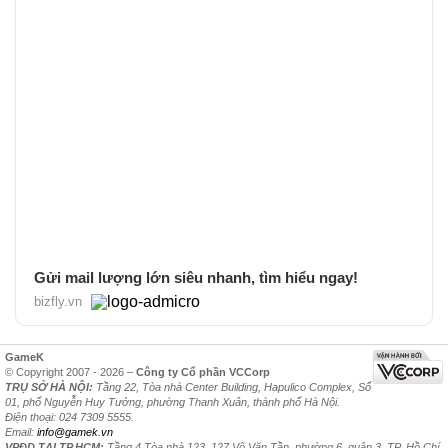
Gửi mail lượng lớn siêu nhanh, tìm hiểu ngay!
bizfly.vn
GameK
© Copyright 2007 - 2026 –
Công ty Cổ phần VCCorp
TRỤ SỞ HÀ NỘI:
Tầng 22, Tòa nhà Center Building, Hapulico Complex, Số
01, phố Nguyễn Huy Tưởng, phường Thanh Xuân, thành phố Hà Nội.
Điện thoại: 024 7309 5555.
Email:
info@gamek.vn
VPĐD TẠI TP.HCM:
Tầng 4 Tòa nhà 123, 127 Võ Văn Tần, phường 6, quận 3, TP. Hồ Chí