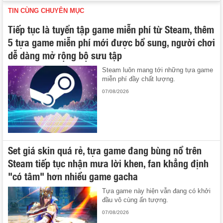
TIN CÙNG CHUYÊN MỤC
Tiếp tục là tuyển tập game miễn phí từ Steam, thêm
5 tựa game miễn phí mới được bổ sung, người chơi
dễ dàng mở rộng bộ sưu tập
Steam luôn mang tới những tựa game
miễn phí đầy chất lượng.
07/08/2026
Set giá skin quá rẻ, tựa game đang bùng nổ trên
Steam tiếp tục nhận mưa lời khen, fan khẳng định
"có tâm" hơn nhiều game gacha
Tựa game này hiện vẫn đang có khởi
đầu vô cùng ấn tượng.
07/08/2026