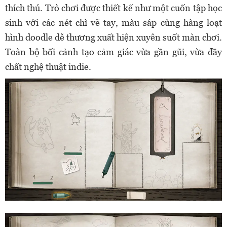
thích thú. Trò chơi được thiết kế như một cuốn tập học
sinh với các nét chì vẽ tay, màu sáp cùng hàng loạt
hình doodle dễ thương xuất hiện xuyên suốt màn chơi.
Toàn bộ bối cảnh tạo cảm giác vừa gần gũi, vừa đầy
chất nghệ thuật indie.