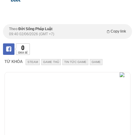
Theo
Đời Sống Pháp Luật
Copy link
09:40 02/06/2026 (GMT +7)
0
CHIA SẺ
TỪ KHÓA
STEAM
GAME THỦ
TIN TỨC GAME
GAME