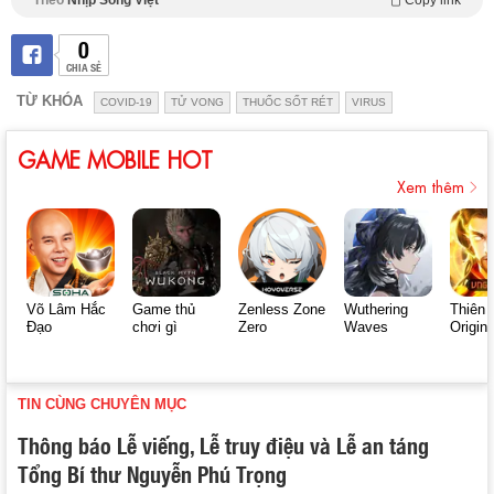
Theo
Nhịp Sống Việt
Copy link
0
CHIA SẺ
TỪ KHÓA
COVID-19
TỬ VONG
THUỐC SỐT RÉT
VIRUS
GAME MOBILE HOT
Xem thêm
Võ Lâm Hắc
Game thủ
Zenless Zone
Wuthering
Thiên 
Đạo
chơi gì
Zero
Waves
Origin
TIN CÙNG CHUYÊN MỤC
Thông báo Lễ viếng, Lễ truy điệu và Lễ an táng
Tổng Bí thư Nguyễn Phú Trọng