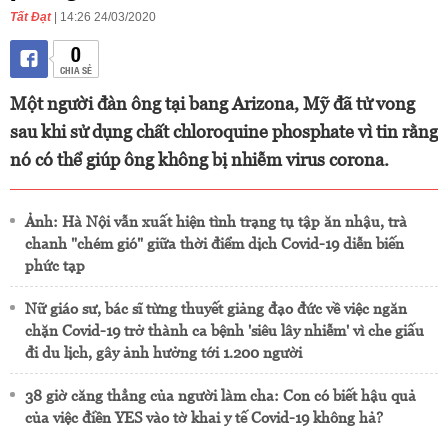
Tất Đạt
| 14:26 24/03/2020
0
CHIA SẺ
Một người đàn ông tại bang Arizona, Mỹ đã tử vong
sau khi sử dụng chất chloroquine phosphate vì tin rằng
nó có thể giúp ông không bị nhiễm virus corona.
Ảnh: Hà Nội vẫn xuất hiện tình trạng tụ tập ăn nhậu, trà
chanh "chém gió" giữa thời điểm dịch Covid-19 diễn biến
phức tạp
Nữ giáo sư, bác sĩ từng thuyết giảng đạo đức về việc ngăn
chặn Covid-19 trở thành ca bệnh 'siêu lây nhiễm' vì che giấu
đi du lịch, gây ảnh hưởng tới 1.200 người
38 giờ căng thẳng của người làm cha: Con có biết hậu quả
của việc điền YES vào tờ khai y tế Covid-19 không hả?