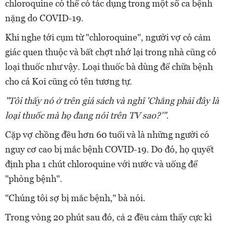
chloroquine có thể có tác dụng trong một số ca bệnh
nặng do COVID-19.
Khi nghe tới cụm từ "chloroquine", người vợ có cảm
giác quen thuộc và bất chợt nhớ lại trong nhà cũng có
loại thuốc như vậy. Loại thuốc bà dùng để chữa bệnh
cho cá Koi cũng có tên tương tự.
"Tôi thấy nó ở trên giá sách và nghĩ 'Chẳng phải đây là
loại thuốc mà họ đang nói trên TV sao?'"
.
Cặp vợ chồng đều hơn 60 tuổi và là những người có
nguy cơ cao bị mắc bệnh COVID-19. Do đó, họ quyết
định pha 1 chút chloroquine với nước và uống để
"phòng bệnh".
"Chúng tôi sợ bị mắc bệnh," bà nói.
Trong vòng 20 phút sau đó, cả 2 đều cảm thấy cực kì