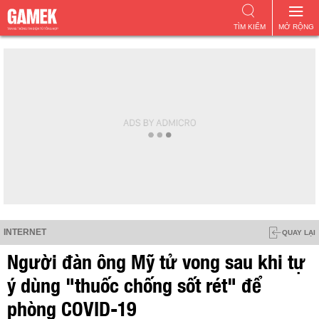
TÌM KIẾM
MỞ RỘNG
INTERNET
QUAY LẠI
Người đàn ông Mỹ tử vong sau khi tự
ý dùng "thuốc chống sốt rét" để
phòng COVID-19