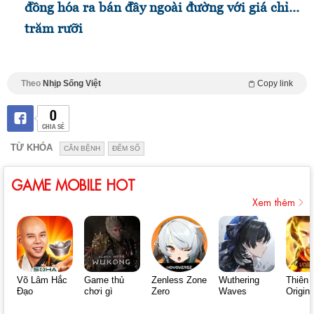
đồng hóa ra bán đầy ngoài đường với giá chỉ...
trăm rưỡi
Theo
Nhịp Sống Việt
Copy link
0
CHIA SẺ
TỪ KHÓA
CĂN BỆNH
ĐẾM SỐ
GAME MOBILE HOT
Xem thêm
Võ Lâm Hắc
Game thủ
Zenless Zone
Wuthering
Thiên 
Đạo
chơi gì
Zero
Waves
Origin