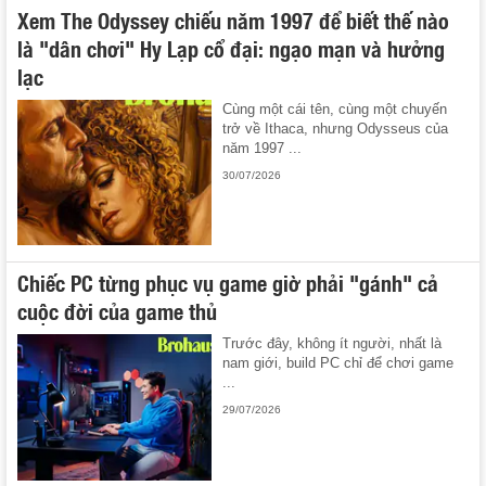
Xem The Odyssey chiếu năm 1997 để biết thế nào
là "dân chơi" Hy Lạp cổ đại: ngạo mạn và hưởng
lạc
Cùng một cái tên, cùng một chuyến
trở về Ithaca, nhưng Odysseus của
năm 1997 ...
30/07/2026
Chiếc PC từng phục vụ game giờ phải "gánh" cả
cuộc đời của game thủ
Trước đây, không ít người, nhất là
nam giới, build PC chỉ để chơi game
...
29/07/2026