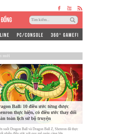
 ĐỒNG
LINE
PC/CONSOLE
360° GAMEFI
n mới
agon Ball: 10 điều ước từng được
enron thực hiện, có điều ước thay đổi
àn toàn lịch sử bộ truyện
n suốt Dragon Ball và Dragon Ball Z, Shenron đã thực
 rất nhiều điều ước với quy mô ngày càng lớn.