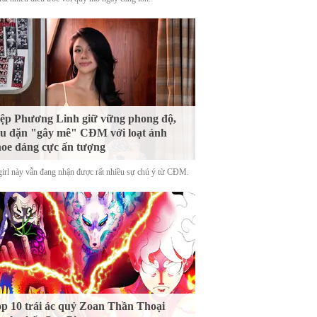
ệp Phương Linh giữ vững phong độ,
u đặn "gây mê" CĐM với loạt ảnh
oe dáng cực ấn tượng
girl này vẫn đang nhận được rất nhiều sự chú ý từ CĐM.
p 10 trái ác quỷ Zoan Thần Thoại