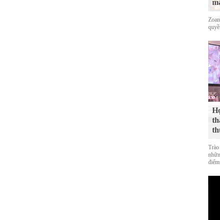
mạ
Zoan
quyề
Họ
th
th
Trào
nhữn
điểm 