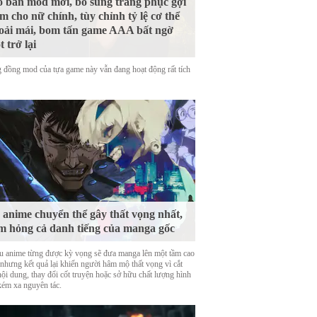
 bản mod mới, bổ sung trang phục gợi
m cho nữ chính, tùy chỉnh tỷ lệ cơ thể
oải mái, bom tấn game AAA bất ngờ
t trở lại
 đồng mod của tựa game này vẫn đang hoạt động rất tích
 anime chuyển thể gây thất vọng nhất,
m hỏng cả danh tiếng của manga gốc
u anime từng được kỳ vọng sẽ đưa manga lên một tầm cao
 nhưng kết quả lại khiến người hâm mộ thất vọng vì cắt
nội dung, thay đổi cốt truyện hoặc sở hữu chất lượng hình
kém xa nguyên tác.