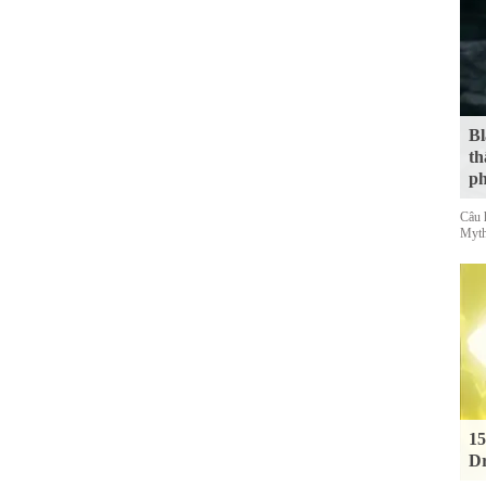
Bl
th
ph
Câu 
Myth
15
Dr