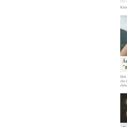
Khôn
Ăn
"g
Mới đ
cho 
chóng