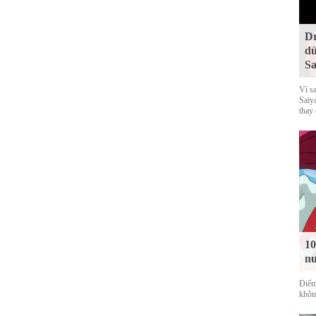
Dr
dù
Sa
Vì s
Saiy
thay
10
nu
Điểm
không