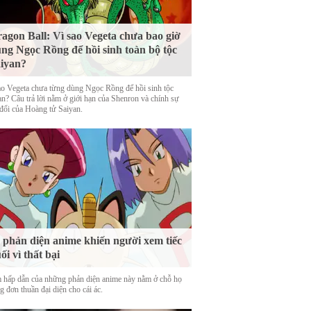
agon Ball: Vì sao Vegeta chưa bao giờ
ng Ngọc Rồng để hồi sinh toàn bộ tộc
iyan?
ao Vegeta chưa từng dùng Ngọc Rồng để hồi sinh tộc
an? Câu trả lời nằm ở giới hạn của Shenron và chính sự
 đổi của Hoàng tử Saiyan.
 phản diện anime khiến người xem tiếc
ối vì thất bại
 hấp dẫn của những phản diện anime này nằm ở chỗ họ
 đơn thuần đại diện cho cái ác.