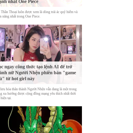
nh nhất One Piece
 Thần Thoại luôn được xem là dòng trái ác quỷ hiếm và
n năng nhất trong One Piece.
c ngay công thức tạo lệnh AI để trở
ành nữ Người Nhện phiên bản "game
ủ" từ hot girl này
 lưu hóa thân thành Người Nhện vẫn đang là một trong
g xu hướng được cộng đồng mạng yêu thích nhất thời
hiện tại.