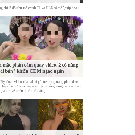
g chỉ là đối thủ mà chính T1 và HLE có thể "giúp nhau".
 mặc phản cảm quay video, 2 cô nàng
ái bản" khiến CĐM ngao ngán
ây, đoạn video của hai cô gái trẻ trong trang phục được
là lấy cảm hứng từ váy áo truyền thống vùng cao đã nhanh
 lan truyền trên nhiều nền tảng.