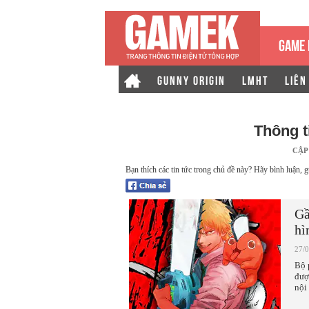
GAME 
GUNNY ORIGIN
LMHT
LIÊN
Thông t
CẬP
Bạn thích các tin tức trong chủ đề này? Hãy bình luận, g
Gầ
hì
27/
Bộ 
đượ
nội