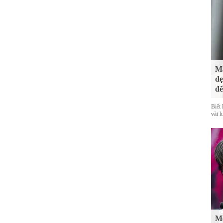
Mà
đẹ
đế
Biết 
vài l
Mố