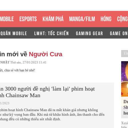
MOBILE
ESPORTS
KHÁM PHÁ
MANGA/FILM
HÓNG
CỘNG
 QUÂN MOBILE
LMHT: TỐC CHIẾN
GAMING GEAR
GAME ON
in mới về
Người Cưa
Ti
 NHẬT
Thứ sáu, 27/01/2023 11:41
ửi, chia sẻ với bạn bè nhé!
n 3000 người đề nghị 'làm lại' phim hoạt
nh Chainsaw Man
Dr
01/2023
Sh
phim hoạt hình Chainsaw Man đã ra mắt khán giả nhưng không
ho
c như kỳ vọng ban đầu. Khi mà từ khâu hình ảnh, âm thanh cho đến
 dung đều có những thiếu sót nhất định.
Xuyê
hiện