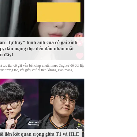
n "tự hủy" hình ảnh của cô gái xinh
p, dân mạng đọc đến đâu nhăn mặt
n đấy!
là tục tĩu, cô gái vẫn bất chấp chuẩn mực ứng xử để đổi lấy
ượt tương tác, vài giây chú ý trên không gian mạng.
i liên kết quan trọng giữa T1 và HLE