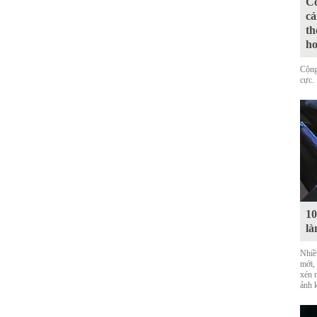
Có
cả
th
ho
Cộng
cực.
10
là
Nhiề
mới,
xén 
ảnh 