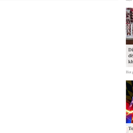
Di
đề
kh
Hot 
To