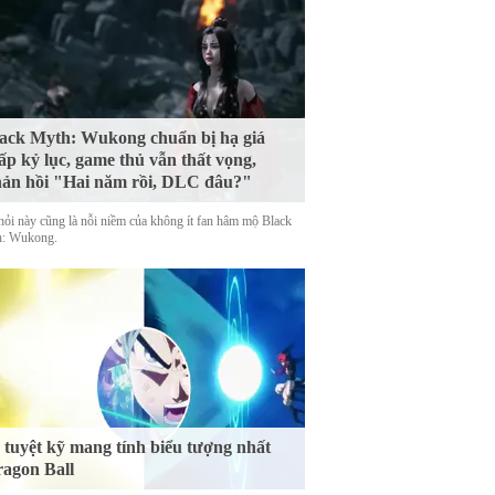
ack Myth: Wukong chuẩn bị hạ giá
ấp kỷ lục, game thủ vẫn thất vọng,
ản hồi "Hai năm rồi, DLC đâu?"
hỏi này cũng là nỗi niềm của không ít fan hâm mộ Black
: Wukong.
 tuyệt kỹ mang tính biểu tượng nhất
agon Ball