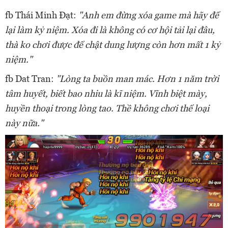
fb Thái Minh Đạt:
"Anh em đừng xóa game mà hãy để
lại làm kỷ niệm. Xóa đi là không có cơ hội tải lại đâu,
thà ko chơi được để chật dung lượng còn hơn mất 1 kỷ
niệm."
fb Dat Tran:
"Lòng ta buồn man mác. Hơn 1 năm trời
tâm huyết, biết bao nhiu là kĩ niệm. Vĩnh biệt mày,
huyền thoại trong lòng tao. Thề không chơi thể loại
này nữa."