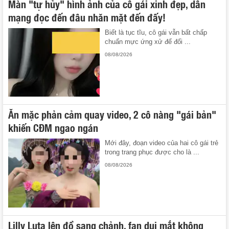
Màn "tự hủy" hình ảnh của cô gái xinh đẹp, dân
mạng đọc đến đâu nhăn mặt đến đấy!
Biết là tục tĩu, cô gái vẫn bất chấp
chuẩn mực ứng xử để đổi ...
08/08/2026
Ăn mặc phản cảm quay video, 2 cô nàng "gái bản"
khiến CĐM ngao ngán
Mới đây, đoạn video của hai cô gái trẻ
trong trang phục được cho là ...
08/08/2026
Lilly Luta lên đồ sang chảnh, fan dụi mắt không