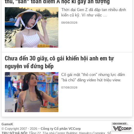
thủ, "săn" toàn điểm A học kì gây ấn tượng
Thời đại Gen Z đã đập tan nhiều định
kiến cũ kỹ. Ví như việc ...
08/08/2026
Chưa đến 30 giây, cô gái khiến hội anh em tự
nguyện về đứng bếp
Cô gái mặt "thỏ con" nhưng lực đấm
"bá chủ" đăng video hút triệu view.
07/08/2026
GameK
© Copyright 2007 - 2026 –
Công ty Cổ phần VCCorp
TRỤ SỞ HÀ NỘI:
Tầng 22, Tòa nhà Center Building, Hapulico Complex, Số