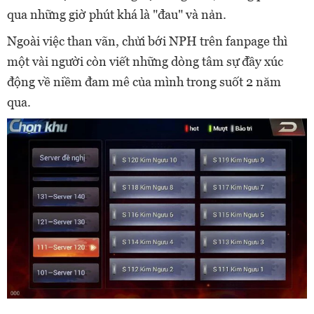
qua những giờ phút khá là "đau" và nản.
Ngoài việc than vãn, chửi bới NPH trên fanpage thì
một vài người còn viết những dòng tâm sự đầy xúc
động về niềm đam mê của mình trong suốt 2 năm
qua.