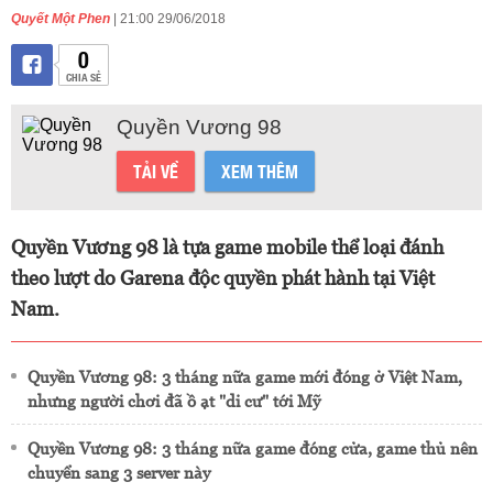
Quyết Một Phen
| 21:00 29/06/2018
0
CHIA SẺ
Quyền Vương 98
TẢI VỀ
XEM THÊM
Quyền Vương 98 là tựa game mobile thể loại đánh
theo lượt do Garena độc quyền phát hành tại Việt
Nam.
Quyền Vương 98: 3 tháng nữa game mới đóng ở Việt Nam,
nhưng người chơi đã ồ ạt "di cư" tới Mỹ
Quyền Vương 98: 3 tháng nữa game đóng cửa, game thủ nên
chuyển sang 3 server này