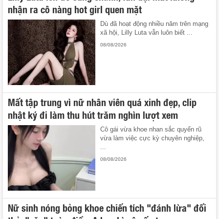
nhận ra cô nàng hot girl quen mặt
Dù đã hoạt động nhiều năm trên mạng
xã hội, Lilly Luta vẫn luôn biết ...
08/08/2026
Mất tập trung vì nữ nhân viên quá xinh đẹp, clip
nhật ký đi làm thu hút trăm nghìn lượt xem
Cô gái vừa khoe nhan sắc quyến rũ
vừa làm việc cực kỳ chuyên nghiệp,
...
08/08/2026
Nữ sinh nóng bỏng khoe chiến tích "đánh lừa" đối