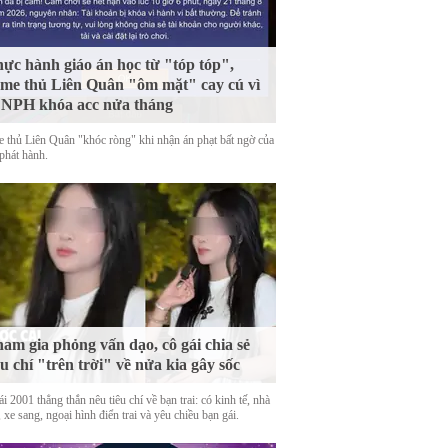
ực hành giáo án học từ "tóp tóp",
me thủ Liên Quân "ôm mặt" cay cú vì
 NPH khóa acc nửa tháng
 thủ Liên Quân "khóc ròng" khi nhận án phạt bất ngờ của
phát hành.
am gia phỏng vấn dạo, cô gái chia sẻ
êu chí "trên trời" về nửa kia gây sốc
i 2001 thẳng thắn nêu tiêu chí về bạn trai: có kinh tế, nhà
 xe sang, ngoại hình điển trai và yêu chiều bạn gái.