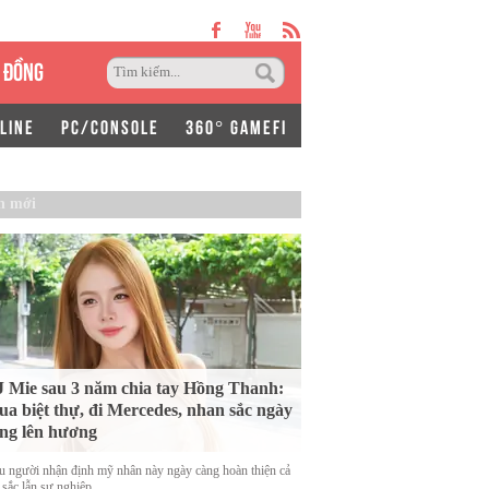
 ĐỒNG
LINE
PC/CONSOLE
360° GAMEFI
n mới
 Mie sau 3 năm chia tay Hồng Thanh:
a biệt thự, đi Mercedes, nhan sắc ngày
ng lên hương
u người nhận định mỹ nhân này ngày càng hoàn thiện cả
 sắc lẫn sự nghiệp.