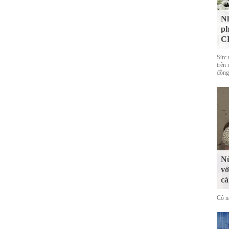
Nh
ph
CĐ
Sức 
trên 
đồng
Nữ
vớ
cà
Cô n