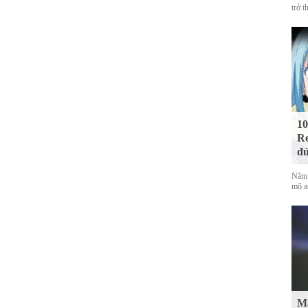
trở t
10
Re
đứ
Năm 
mộ a
Mà