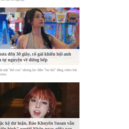
ưa đến 30 giây, cô gái khiến hội anh
 tự nguyện về đứng bếp
ái mặt "thỏ con" nhưng lực đấm "bá chủ" đăng video hút
 view.
c kệ dư luận, Bảo Khuyên Susan vẫn
iến hình" người Nhện ngay giữa rạp