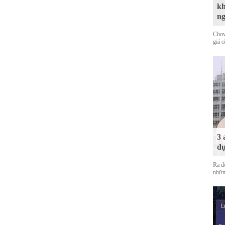
kh
n
Chov
giả 
3 
dự
Ra đ
nhữn