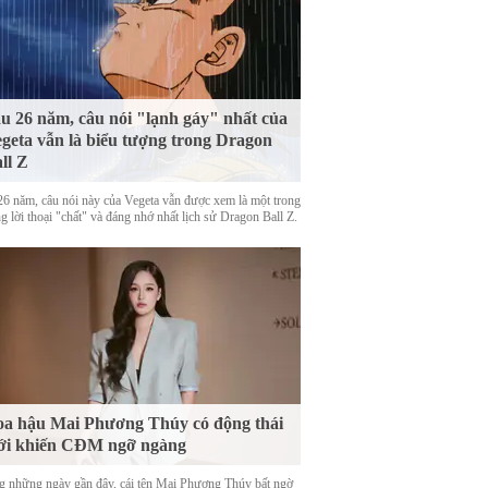
u 26 năm, câu nói "lạnh gáy" nhất của
geta vẫn là biểu tượng trong Dragon
ll Z
26 năm, câu nói này của Vegeta vẫn được xem là một trong
 lời thoại "chất" và đáng nhớ nhất lịch sử Dragon Ball Z.
a hậu Mai Phương Thúy có động thái
ới khiến CĐM ngỡ ngàng
g những ngày gần đây, cái tên Mai Phương Thúy bất ngờ