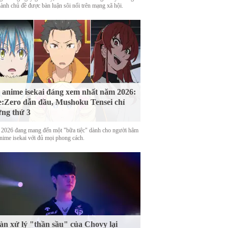
hành chủ đề được bàn luận sôi nổi trên mạng xã hội.
 anime isekai đáng xem nhất năm 2026:
:Zero dẫn đầu, Mushoku Tensei chỉ
ng thứ 3
2026 đang mang đến một "bữa tiệc" dành cho người hâm
nime isekai với đủ mọi phong cách.
n xử lý "thần sầu" của Chovy lại