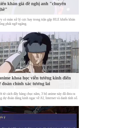
iến khán giả đề nghị anh "chuyển
ghề"
y có màn xử lý cực hay trong trận gặp HLE khiến khán
cũng phải ngỡ ngàng.
anime khoa học viễn tưởng kinh điển
 đoán chính xác tương lai
ời từ cách đây hàng chục năm, 3 bộ anime này đã đưa ra
g dự đoán đáng kinh ngạc về AI, Internet và danh tính số.