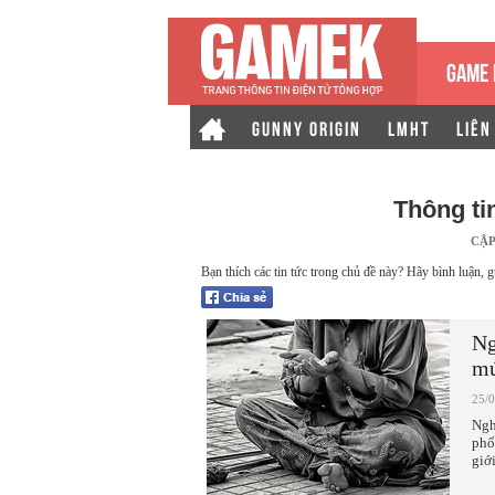
GAME 
GUNNY ORIGIN
LMHT
LIÊN
Thông ti
CẬP
Bạn thích các tin tức trong chủ đề này? Hãy bình luận, g
Ng
mứ
25/
Ngh
phố
giới