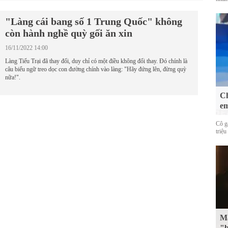
"Làng cái bang số 1 Trung Quốc" không
còn hành nghề quỳ gối ăn xin
16/11/2022 14:00
Làng Tiểu Trại đã thay đổi, duy chỉ có một điều không đổi thay. Đó chính là
câu biểu ngữ treo dọc con đường chính vào làng: "Hãy đứng lên, đừng quỳ
nữa!".
Ch
em
Cô g
triệu
Mặ
"b