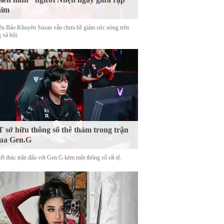
him
tên Bảo Khuyên Susan vẫn chưa hề giảm sức nóng trên
 xã hội.
 sở hữu thông số thê thảm trong trận
ua Gen.G
ết thúc trận đấu với Gen.G kèm một thông số rất tệ.