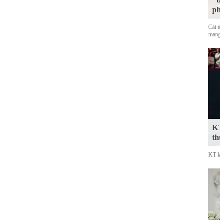
p
Cái 
mạng
KT
th
KT k