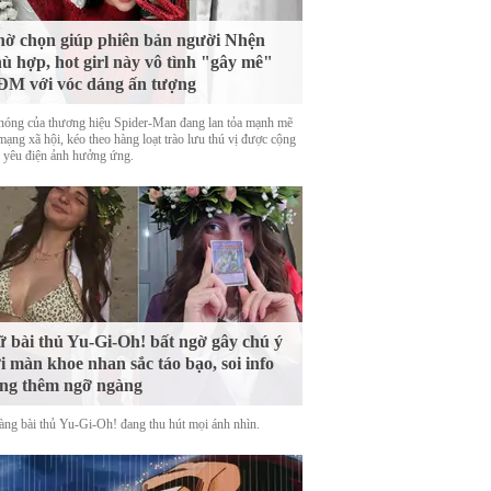
ờ chọn giúp phiên bản người Nhện
ù hợp, hot girl này vô tình "gây mê"
M với vóc dáng ấn tượng
nóng của thương hiệu Spider-Man đang lan tỏa mạnh mẽ
mạng xã hội, kéo theo hàng loạt trào lưu thú vị được cộng
 yêu điện ảnh hưởng ứng.
 bài thủ Yu-Gi-Oh! bất ngờ gây chú ý
i màn khoe nhan sắc táo bạo, soi info
ng thêm ngỡ ngàng
àng bài thủ Yu-Gi-Oh! đang thu hút mọi ánh nhìn.