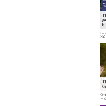
Th
ga
bị
Game
Nhà 
Th
ti
Cô gá
rộng,