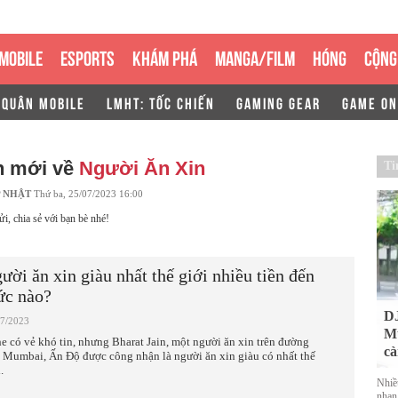
MOBILE
ESPORTS
KHÁM PHÁ
MANGA/FILM
HÓNG
CỘNG
 QUÂN MOBILE
LMHT: TỐC CHIẾN
GAMING GEAR
GAME ON
n mới về
Người Ăn Xin
Ti
 NHẬT
Thứ ba, 25/07/2023 16:00
ửi, chia sẻ với bạn bè nhé!
ười ăn xin giàu nhất thế giới nhiều tiền đến
c nào?
DJ
07/2023
Mu
e có vẻ khó tin, nhưng Bharat Jain, một người ăn xin trên đường
cà
 Mumbai, Ấn Độ được công nhận là người ăn xin giàu có nhất thế
.
Nhiề
nhan