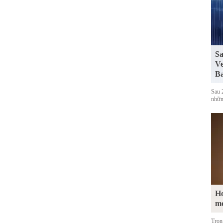
Sa
Ve
Ba
Sau 
những
Ho
m
Tron