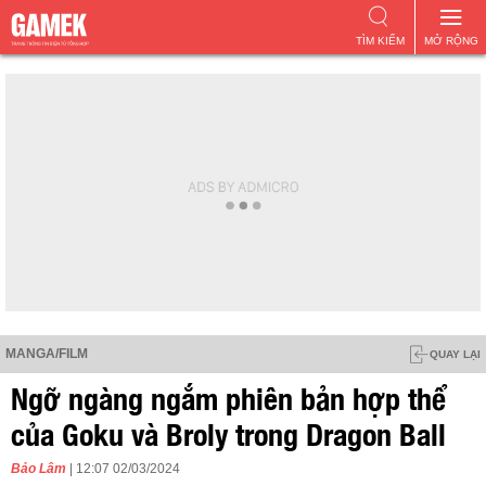
TÌM KIẾM
MỞ RỘNG
MANGA/FILM
QUAY LẠI
Ngỡ ngàng ngắm phiên bản hợp thể
của Goku và Broly trong Dragon Ball
Bảo Lâm
| 12:07 02/03/2024