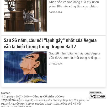
Nhan sắc và vóc dáng của mỹ nhân
phim 18+ này xứng tầm cực phẩm.
08/08/2026
Sau 26 năm, câu nói "lạnh gáy" nhất của Vegeta
vẫn là biểu tượng trong Dragon Ball Z
Sau 26 năm, câu nói này của Vegeta
vẫn được xem là một trong những ...
07/08/2026
GameK
© Copyright 2007 - 2026 –
Công ty Cổ phần VCCorp
TRỤ SỞ HÀ NỘI:
Tầng 22, Tòa nhà Center Building, Hapulico Complex, Số
01, phố Nguyễn Huy Tưởng, phường Thanh Xuân, thành phố Hà Nội.