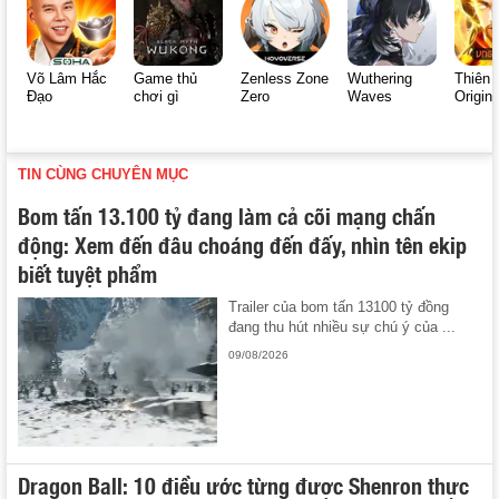
Võ Lâm Hắc
Game thủ
Zenless Zone
Wuthering
Thiên 
Đạo
chơi gì
Zero
Waves
Origin
TIN CÙNG CHUYÊN MỤC
Bom tấn 13.100 tỷ đang làm cả cõi mạng chấn
động: Xem đến đâu choáng đến đấy, nhìn tên ekip
biết tuyệt phẩm
Trailer của bom tấn 13100 tỷ đồng
đang thu hút nhiều sự chú ý của ...
09/08/2026
Dragon Ball: 10 điều ước từng được Shenron thực