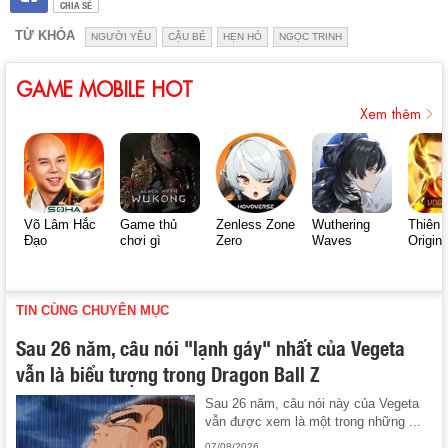
CHIA SẺ
TỪ KHÓA
NGƯỜI YÊU
CẬU BÉ
HẸN HÒ
NGỌC TRINH
GAME MOBILE HOT
Xem thêm
Võ Lâm Hắc
Game thủ
Zenless Zone
Wuthering
Thiên 
Đạo
chơi gì
Zero
Waves
Origin
TIN CÙNG CHUYÊN MỤC
Sau 26 năm, câu nói "lạnh gáy" nhất của Vegeta
vẫn là biểu tượng trong Dragon Ball Z
Sau 26 năm, câu nói này của Vegeta
vẫn được xem là một trong những ...
07/08/2026