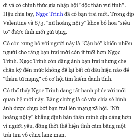
đi và cô chính thức gia nhập hội "độc thân vui tính" .
Hậu chia tay,
Ngọc Trinh
đã có bạn trai mới. Trong dịp
Valentine và 8/3, "nữ hoàng nội y" khoe
bó hoa "siêu
to" được tình mới gửi tặng.
Cô còn xưng hô với người này là "Cậu bé" khiến nhiều
người cho rằng bạn trai mới còn ít tuổi hơn Ngọc
Trinh. Ngọc Trinh còn đăng ảnh bạn trai nhưng che
chắn kỹ đến mức không để lại bất cứ dấu hiệu nào để
"thám tử mạng" có cơ hội tìm kiếm danh tính.
Có thể thấy Ngọc Trinh đang rất hạnh phúc với mối
quan hệ mới này. Bằng chứng là cô vừa chia sẻ hình
ảnh được chụp bởi bạn trai lên mạng xã hội. "Nữ
hoàng nội y" khẳng định bản thân mình dịu dàng hơn
vì người yêu, đồng thời thể hiện tình cảm bằng một
trái tim vô cùng lãng mạn.