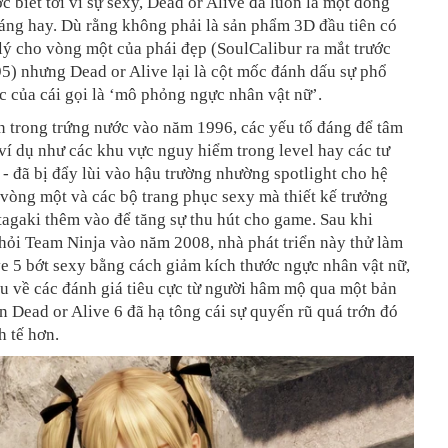
 biết tới vì sự sexy, Dead or Alive đã luôn là một dòng
áng hay. Dù rằng không phải là sản phẩm 3D đầu tiên có
lý cho vòng một của phái đẹp (SoulCalibur ra mắt trước
5) nhưng Dead or Alive lại là cột mốc đánh dấu sự phổ
c của cái gọi là ‘mô phỏng ngực nhân vật nữ’.
n trong trứng nước vào năm 1996, các yếu tố đáng để tâm
 ví dụ như các khu vực nguy hiểm trong level hay các tư
 - đã bị đẩy lùi vào hậu trường nhường spotlight cho hệ
 vòng một và các bộ trang phục sexy mà thiết kế trưởng
agaki thêm vào để tăng sự thu hút cho game. Sau khi
khỏi Team Ninja vào năm 2008, nhà phát triển này thử làm
e 5 bớt sexy bằng cách giảm kích thước ngực nhân vật nữ,
u về các đánh giá tiêu cực từ người hâm mộ qua một bản
 Dead or Alive 6 đã hạ tông cái sự quyến rũ quá trớn đó
h tế hơn.