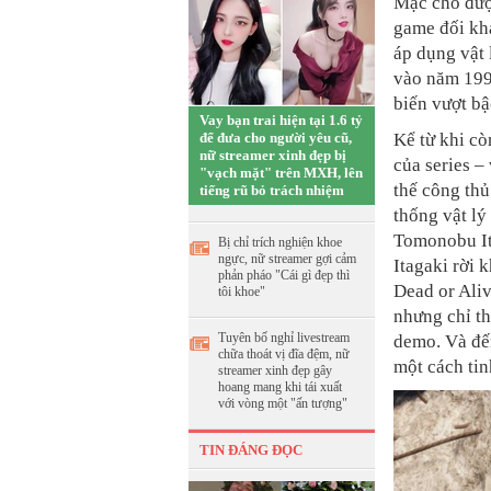
Mặc cho được
game đối kh
áp dụng vật 
vào năm 199
biến vượt bậ
Vay bạn trai hiện tại 1.6 tỷ
để đưa cho người yêu cũ,
Kể từ khi cò
nữ streamer xinh đẹp bị
của series –
"vạch mặt" trên MXH, lên
thế công thủ
tiếng rũ bỏ trách nhiệm
thống vật lý
Tomonobu It
Bị chỉ trích nghiện khoe
ngực, nữ streamer gợi cảm
Itagaki rời 
phản pháo "Cái gì đẹp thì
Dead or Aliv
tôi khoe"
nhưng chỉ th
Tuyên bố nghỉ livestream
demo. Và đến
chữa thoát vị đĩa đệm, nữ
một cách tin
streamer xinh đẹp gây
hoang mang khi tái xuất
với vòng một "ấn tượng"
TIN ĐÁNG ĐỌC