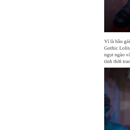
Vì là hầu gá
Gothic Lolit
ngọt ngào v
tính thời tra