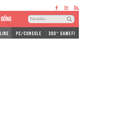
 ĐỒNG
LINE
PC/CONSOLE
360° GAMEFI