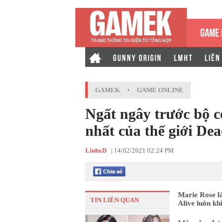
GAME 
GUNNY ORIGIN
LMHT
LIÊN
GAMEK
›
GAME ONLINE
Ngất ngây trước bộ c
nhất của thế giới Dea
LinhxD
|
14/02/2021 02:24 PM
Marie Rose là
TIN LIÊN QUAN
Alive luôn kh