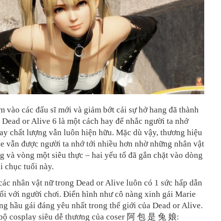
m vào các đấu sĩ mới và giảm bớt cái sự hở hang đã thành
 Dead or Alive 6 là một cách hay để nhắc người ta nhớ
ay chất lượng vẫn luôn hiện hữu. Mặc dù vậy, thương hiệu
e vẫn được người ta nhớ tới nhiều hơn nhờ những nhân vật
 và vòng một siêu thực – hai yếu tố đã gắn chặt vào dòng
 chục tuổi này.
các nhân vật nữ trong Dead or Alive luôn có 1 sức hấp dẫn
i với người chơi. Điển hình như cô nàng xinh gái Marie
ng hầu gái đáng yêu nhất trong thế giới của Dead or Alive.
 bộ cosplay siêu dễ thương của coser 阿 包 是 兔 娘: