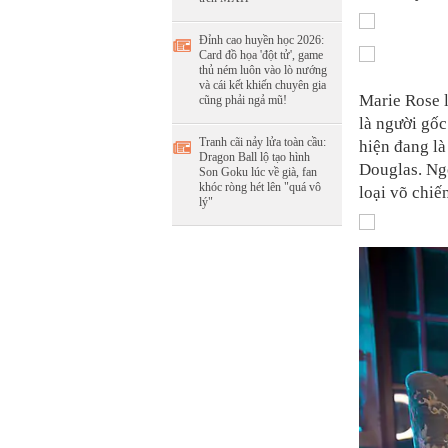
Đỉnh cao huyền học 2026:
Card đồ họa 'đột tử', game
thủ ném luôn vào lò nướng
và cái kết khiến chuyên gia
Marie Rose 
cũng phải ngả mũ!
là người gốc
Tranh cãi nảy lửa toàn cầu:
hiện đang là
Dragon Ball lộ tạo hình
Douglas. Ngo
Son Goku lúc về già, fan
khóc ròng hét lên "quá vô
loại võ chiế
lý"