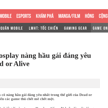
MOBILE
ESPORTS
KHÁM PHÁ
MANGA/FILM
HÓNG
CỘNG
 QUÂN MOBILE
LMHT: TỐC CHIẾN
GAMING GEAR
GAME ON
osplay nàng hầu gái đáng yêu
d or Alive
 cô nàng hầu gái đáng yêu nhất trong thế giới của Dead or
iến các game thủ chết mê chết mệt.