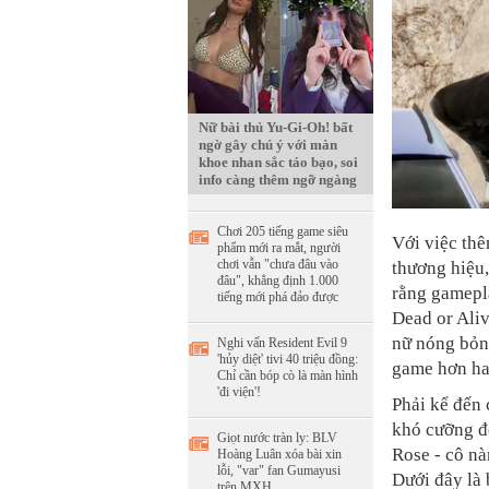
Nữ bài thủ Yu-Gi-Oh! bất
ngờ gây chú ý với màn
khoe nhan sắc táo bạo, soi
info càng thêm ngỡ ngàng
Chơi 205 tiếng game siêu
Với việc thê
phẩm mới ra mắt, người
chơi vẫn "chưa đâu vào
thương hiệu,
đâu", khẳng định 1.000
rằng gamepl
tiếng mới phá đảo được
Dead or Aliv
nữ nóng bỏng
Nghi vấn Resident Evil 9
'hủy diệt' tivi 40 triệu đồng:
game hơn hai
Chỉ cần bóp cò là màn hình
'đi viện'!
Phải kể đến 
khó cưỡng đố
Giọt nước tràn ly: BLV
Rose - cô nà
Hoàng Luân xóa bài xin
lỗi, "var" fan Gumayusi
Dưới đây là
trên MXH