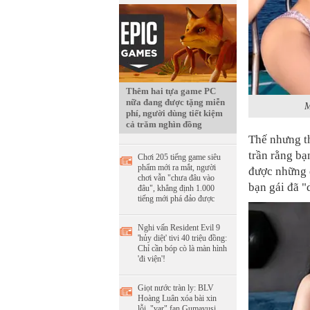
Thêm hai tựa game PC
nữa đang được tặng miễn
M
phí, người dùng tiết kiệm
cả trăm nghìn đồng
Thế nhưng th
trần rằng bạ
Chơi 205 tiếng game siêu
phẩm mới ra mắt, người
được những đ
chơi vẫn "chưa đâu vào
bạn gái đã "
đâu", khẳng định 1.000
tiếng mới phá đảo được
Nghi vấn Resident Evil 9
'hủy diệt' tivi 40 triệu đồng:
Chỉ cần bóp cò là màn hình
'đi viện'!
Giọt nước tràn ly: BLV
Hoàng Luân xóa bài xin
lỗi, "var" fan Gumayusi