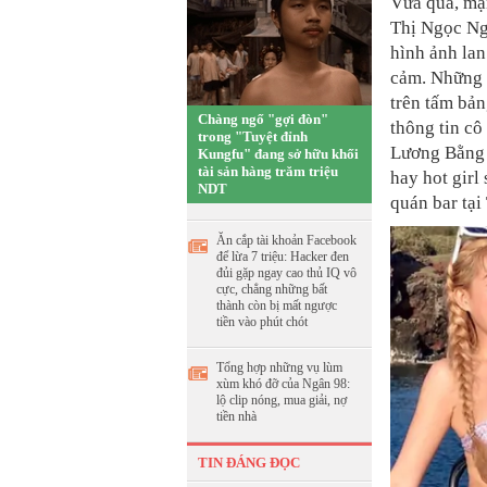
Vừa qua, mạ
Thị Ngọc Ngâ
hình ảnh lan
cảm. Những t
trên tấm bản
Chàng ngố "gợi đòn"
thông tin cô
trong "Tuyệt đỉnh
Lương Bằng 
Kungfu" đang sở hữu khối
tài sản hàng trăm triệu
hay
hot girl
NDT
quán bar tại
Ăn cắp tài khoản Facebook
để lừa 7 triệu: Hacker đen
đủi gặp ngay cao thủ IQ vô
cực, chẳng những bất
thành còn bị mất ngược
tiền vào phút chót
Tổng hợp những vụ lùm
xùm khó đỡ của Ngân 98:
lộ clip nóng, mua giải, nợ
tiền nhà
TIN ĐÁNG ĐỌC