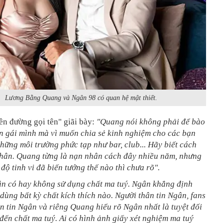
Lương Bằng Quang và Ngân 98 có quan hệ mật thiết.
ên đường gọi tên" giãi bày:
"Quang nói không phải để bào
n gái mình mà vì muốn chia sẻ kinh nghiệm cho các bạn
những môi trường phức tạp như bar, club... Hãy biết cách
thân. Quang từng là nạn nhân cách đây nhiều năm, nhưng
 độ tinh vi đã biến tướng thế nào thì chưa rõ".
ân có hay không sử dụng chất ma tuý. Ngân khẳng định
dùng bất kỳ chất kích thích nào. Người thân tin Ngân, fans
 tin Ngân và riêng Quang hiểu rõ Ngân nhất là tuyệt đối
ến chất ma tuý. Ai có hình ảnh giấy xét nghiệm ma tuý