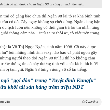
nh ảnh cô gái được cho là Ngân 98 bị công an mời làm việc.
n trai cố gắng bào chữa thì Ngân 98 lại tỏ ra khá bình tĩnh.
 còn có đó. Cây ngay không sợ chết đứng. Ngân đang bận
i du lịch luôn nên không có thời gian trả lời tin nhắn từng
gười thông cảm nha. Từ từ sẽ rõ thôi ạ", cô viết trên trang
 thật là Võ Thị Ngọc Ngân, sinh năm 1998. Cô này được
 hư" bởi những hình ảnh sexy, táo bạo và phát ngôn gây
 những người theo dõi Ngân 98 từ lâu thì họ không cảm
 trước thông tin cô này dương tính với chất kích thích. Vì
iểm bị tạm giữ, Ngân 98 từng vướng vô số tai tiếng.
ngố "gợi đòn" trong "Tuyệt đỉnh Kungfu"
ữu khối tài sản hàng trăm triệu NDT
Copy link
ng Việt