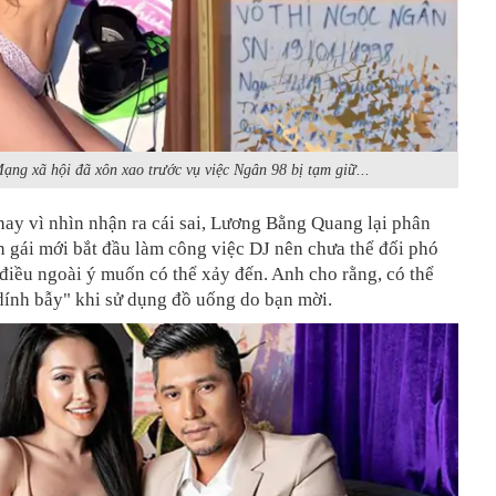
ạng xã hội đã xôn xao trước vụ việc Ngân 98 bị tạm giữ...
ay vì nhìn nhận ra cái sai,
Lương Bằng Quang lại phân
n gái mới bắt đầu làm công việc DJ nên chưa thể đối phó
iều ngoài ý muốn có thể xảy đến. Anh cho rằng, có thể
dính bẫy" khi sử dụng đồ uống do bạn mời.