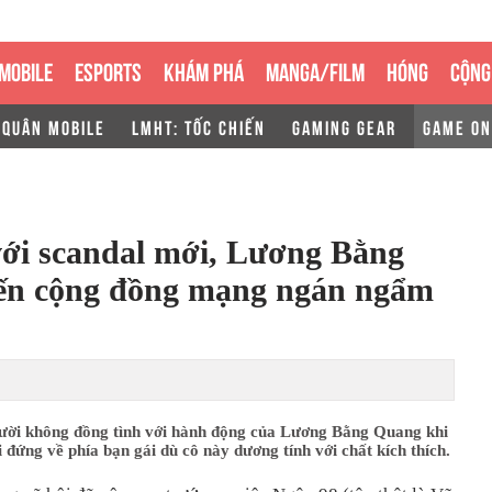
MOBILE
ESPORTS
KHÁM PHÁ
MANGA/FILM
HÓNG
CỘNG
 QUÂN MOBILE
LMHT: TỐC CHIẾN
GAMING GEAR
GAME ON
với scandal mới, Lương Bằng
ến cộng đồng mạng ngán ngẩm
ười không đồng tình với hành động của Lương Bằng Quang khi
 đứng về phía bạn gái dù cô này dương tính với chất kích thích.