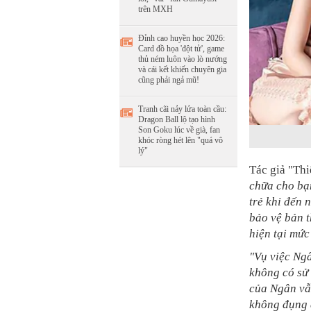
trên MXH
Đỉnh cao huyền học 2026:
Card đồ họa 'đột tử', game
thủ ném luôn vào lò nướng
và cái kết khiến chuyên gia
cũng phải ngả mũ!
Tranh cãi nảy lửa toàn cầu:
Dragon Ball lộ tạo hình
Son Goku lúc về già, fan
khóc ròng hét lên "quá vô
lý"
Tác giả "Thi
chữa cho bạ
trẻ khi đến 
bảo vệ bản 
hiện tại mức
"Vụ việc Ng
không có sử 
của Ngân vẫn
không đụng đ