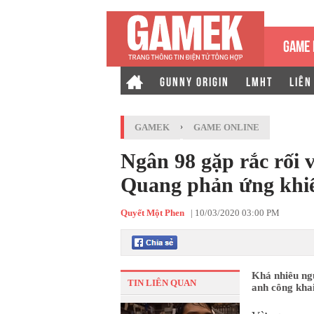
GAME 
GUNNY ORIGIN
LMHT
LIÊN
GAMEK
›
GAME ONLINE
Ngân 98 gặp rắc rối 
Quang phản ứng khi
Quyết Một Phen
|
10/03/2020 03:00 PM
Khá nhiêu ng
TIN LIÊN QUAN
anh công khai