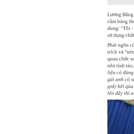
Lương Bằng 
cầm bảng thô
dung: "Tôi 
sử dụng chấ
Phát ngôn c
trích và "né
quan chức n
nên tỉnh táo
liệu có đún
gái anh có 
giấy kết qủa
lên đây thì 