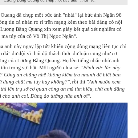
Lương Bằng Quang đã chụp một bức ảnh "nhái" lạ.
Quang đã chụp một bức ảnh "nhái" lại bức ảnh Ngân 98
ng tin cá nhân rò rỉ trên mạng kèm theo bài đăng có nội
- Lương Bằng Quang xin xem giấy kết quả xét nghiệm có
t ma túy của cô Võ Thị Ngọc Ngân".
ủa anh này ngay lập tức
khiến cộng đồng mạng liên tục chỉ
m đá" dữ dội vì thái độ thách thức dư luận cũng như cơ
ăng của Lương Bằng Quang. Họ lên tiếng nhắc nhở anh
, tôn trọng sự thật. Một người chia sẻ:
"Bênh vực lúc này
g? Công an chẳng nhẽ không kiểm tra nhanh để biết bạn
sử dụng chất ma túy hay không?"
, rồi thì
"Anh muốn xem
 thì lên trụ sở cơ quan công an mà tìm hiểu, chứ anh đăng
ai cho anh coi. Đừng ảo tưởng nữa anh ơi".