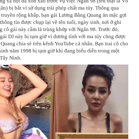
ng xã hội đã xôn xao trước vụ việc
Ngân 98 (tên thật là Võ
n) bị bắt vì sử dụng trái phép chất ma túy. Thông qua
 truyền rộng khắp,
bạn gái Lương Bằng Quang ăn mặc gợi
hông tin được chụp lại về tên tuổi, ngày sinh, nơi ở ghi
g cô gái này cầm là trùng khớp với Ngân 98. Trước đó,
 gái DJ này
bị tạm giữ vì dương tính với ma túy cũng được
Quang chia sẻ trên kênh YouTube cá nhân. Bạn trai cô cho
 sinh năm 1998 bị tạm giữ khi đang biểu diễn trong một
 Tây Ninh.