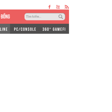
 ĐỒNG
LINE
PC/CONSOLE
360° GAMEFI