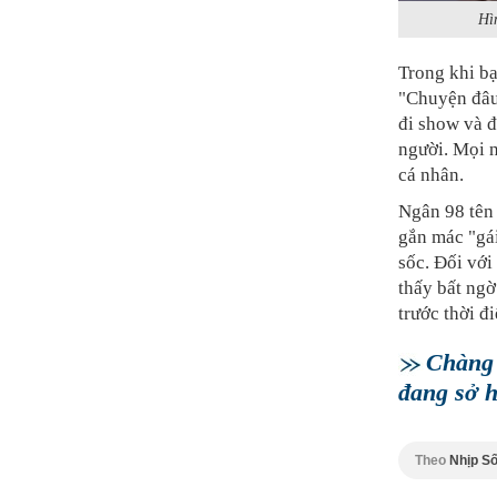
Hì
Trong khi bạ
"Chuyện đâu
đi show và đ
người. Mọi n
cá nhân.
Ngân 98 tên
gắn mác "gái
sốc. Đối với
thấy bất ngờ
trước thời đ
Chàng 
đang sở h
Theo
Nhịp Số