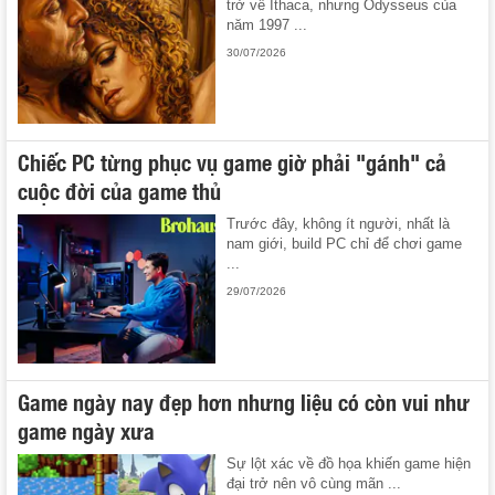
trở về Ithaca, nhưng Odysseus của
năm 1997 ...
30/07/2026
Chiếc PC từng phục vụ game giờ phải "gánh" cả
cuộc đời của game thủ
Trước đây, không ít người, nhất là
nam giới, build PC chỉ để chơi game
...
29/07/2026
Game ngày nay đẹp hơn nhưng liệu có còn vui như
game ngày xưa
Sự lột xác về đồ họa khiến game hiện
đại trở nên vô cùng mãn ...