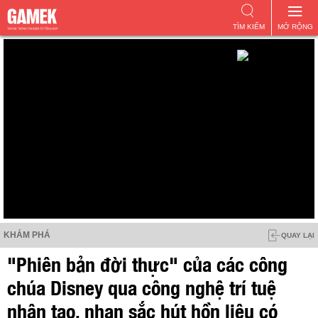
TÌM KIẾM
MỞ RỘNG
KHÁM PHÁ
QUAY LẠI
"Phiên bản đời thực" của các công
chúa Disney qua công nghệ trí tuệ
nhân tạo, nhan sắc hút hồn liệu có