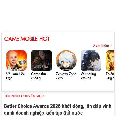
GAME MOBILE HOT
Xem thêm
Võ Lâm Hắc
Game thủ
Zenless Zone
Wuthering
Thiên 
Đạo
chơi gì
Zero
Waves
Origin
TIN CÙNG CHUYÊN MỤC
Better Choice Awards 2026 khởi động, lần đầu vinh
danh doanh nghiệp kiến tạo đất nước