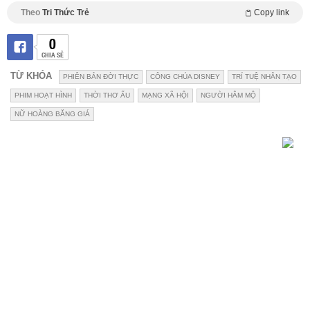
Theo
Tri Thức Trẻ
Copy link
0
CHIA SẺ
TỪ KHÓA
PHIÊN BẢN ĐỜI THỰC
CÔNG CHÚA DISNEY
TRÍ TUỆ NHÂN TẠO
PHIM HOẠT HÌNH
THỜI THƠ ẤU
MẠNG XÃ HỘI
NGƯỜI HÂM MỘ
NỮ HOÀNG BĂNG GIÁ