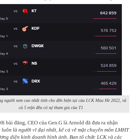
ng người xem cao nhất tính cho đến hiện tại của LCK Mùa Hè 2022, và
cả 5 trận đều có sự tham gia của T1
ới bài đăng, CEO của Gen.G là Arnold đã đưa ra nhận
 luôn là người vĩ đại nhất, kể cả về mặt chuyên môn LMHT
ương diện kinh doanh hình ảnh. Ban tổ chức LCK và các