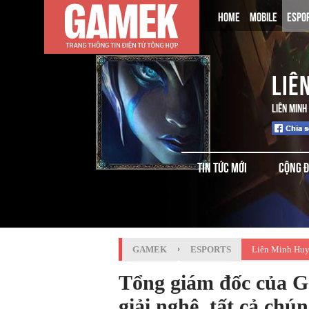
HOME
MOBILE
ESPO
LIÊ
LIÊN MINH
TIN TỨC MỚI
CỘNG 
GAMEK
›
ESPORTS
Liên Minh Huy
Tổng giám đốc của G
giải nghệ, tất cả chú