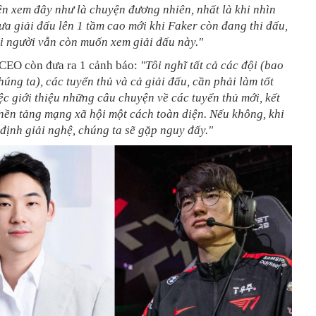
n xem đây như là chuyện đương nhiên, nhất là khi nhìn
ưa giải đấu lên 1 tầm cao mới khi Faker còn đang thi đấu,
i người vẫn còn muốn xem giải đấu này."
 CEO còn đưa ra 1 cảnh báo:
"Tôi nghĩ tất cả các đội (bao
úng ta), các tuyển thủ và cả giải đấu, cần phải làm tốt
ệc giới thiệu những câu chuyện về các tuyển thủ mới, kết
nền tảng mạng xã hội một cách toàn diện. Nếu không, khi
định giải nghệ, chúng ta sẽ gặp nguy đấy."