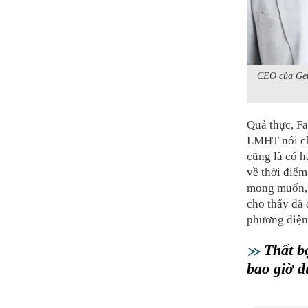
CEO của Gen
Quả thực, Fa
LMHT nói ch
cũng là có h
về thời điểm
mong muốn, đ
cho thấy đã 
phương diện
Thất b
bao giờ đ