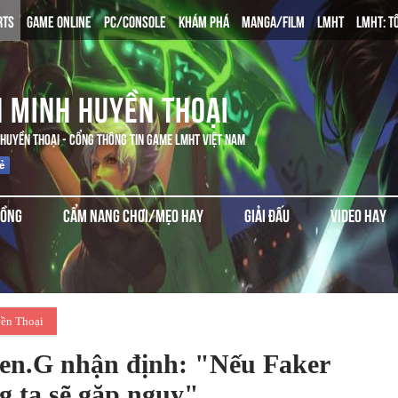
RTS
GAME ONLINE
PC/CONSOLE
KHÁM PHÁ
MANGA/FILM
LMHT
LMHT: T
N MINH HUYỀN THOẠI
 HUYỀN THOẠI - CỔNG THÔNG TIN GAME LMHT VIỆT NAM
ĐỒNG
CẨM NANG CHƠI/MẸO HAY
GIẢI ĐẤU
VIDEO HAY
ền Thoại
en.G nhận định: "Nếu Faker
ng ta sẽ gặp nguy"