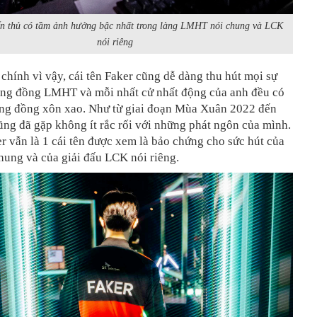
ển thủ có tầm ảnh hưởng bậc nhất trong làng LMHT nói chung và LCK
nói riêng
hính vì vậy, cái tên Faker cũng dễ dàng thu hút mọi sự
ộng đồng LMHT và mỗi nhất cử nhất động của anh đều có
ộng đồng xôn xao. Như từ giai đoạn Mùa Xuân 2022 đến
ũng đã gặp không ít rắc rối với những phát ngôn của mình.
r vẫn là 1 cái tên được xem là bảo chứng cho sức hút của
ung và của giải đấu LCK nói riêng.