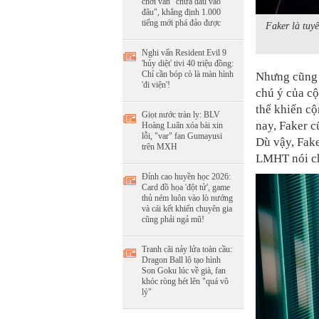
chơi vẫn "chưa đâu vào
đâu", khẳng định 1.000
tiếng mới phá đảo được
Faker là tuy
Nghi vấn Resident Evil 9
'hủy diệt' tivi 40 triệu đồng:
Chỉ cần bóp cò là màn hình
Nhưng cũng c
'đi viện'!
chú ý của c
thể khiến c
Giọt nước tràn ly: BLV
nay, Faker c
Hoàng Luân xóa bài xin
lỗi, "var" fan Gumayusi
Dù vậy, Fake
trên MXH
LMHT nói ch
Đỉnh cao huyền học 2026:
Card đồ họa 'đột tử', game
thủ ném luôn vào lò nướng
và cái kết khiến chuyên gia
cũng phải ngả mũ!
Tranh cãi nảy lửa toàn cầu:
Dragon Ball lộ tạo hình
Son Goku lúc về già, fan
khóc ròng hét lên "quá vô
lý"