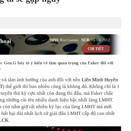
hoại
NPH:
Riot Games
NCB:
01/08/2012
CHI TIẾT
c Gen.G bày tỏ ý kiến về tầm quan trọng của Faker đối với
.
r
và tầm ảnh hưởng của anh đối với nền
Liên Minh Huyền
T
) thế giới thì bao nhiêu cũng là không đủ. Không chỉ là 1
tuyển thủ kỳ cựu nhất còn đang thi đấu, mà Faker chắc
ong những cái tên nhiều danh hiệu bậc nhất làng LMHT.
h còn nắm giữ rất nhiều kỷ lục của làng LMHT mà mới
i bất bại dài nhất lịch sử giải đấu LMHT cấp độ cao nhất
LCK
.