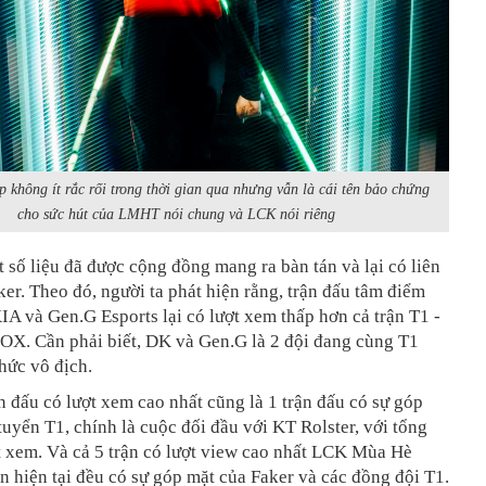
 không ít rắc rối trong thời gian qua nhưng vẫn là cái tên bảo chứng
cho sức hút của LMHT nói chung và LCK nói riêng
 số liệu đã được cộng đồng mang ra bàn tán và lại có liên
er. Theo đó, người ta phát hiện rằng, trận đấu tâm điểm
 và Gen.G Esports lại có lượt xem thấp hơn cả trận T1 -
X. Cần phải biết, DK và Gen.G là 2 đội đang cùng T1
hức vô địch.
ận đấu có lượt xem cao nhất cũng là 1 trận đấu có sự góp
tuyển T1, chính là cuộc đối đầu với KT Rolster, với tổng
t xem. Và cả 5 trận có lượt view cao nhất LCK Mùa Hè
n hiện tại đều có sự góp mặt của Faker và các đồng đội T1.