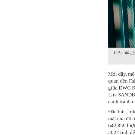
Faker đã gặp
Mới đây, một
quan đến Fak
giữa DWG KIA
Liiv SANDBO
cạnh tranh c
Đặc biệt, tr
mặt của đội 
642,859 lượ
2022 tính đế