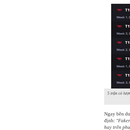
5 trận có lượ
Ngay bên dư
định:
"Faker
hay trên ph