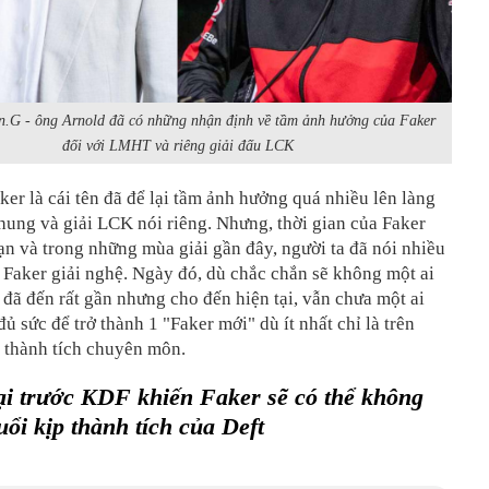
.G - ông Arnold đã có những nhận định về tầm ảnh hưởng của Faker
đối với LMHT và riêng giải đấu LCK
ker là cái tên đã để lại tầm ảnh hưởng quá nhiều lên làng
ung và giải LCK nói riêng. Nhưng, thời gian của Faker
ạn và trong những mùa giải gần đây, người ta đã nói nhiều
 Faker giải nghệ. Ngày đó, dù chắc chắn sẽ không một ai
ã đến rất gần nhưng cho đến hiện tại, vẫn chưa một ai
đủ sức để trở thành 1 "Faker mới" dù ít nhất chỉ là trên
 thành tích chuyên môn.
ại trước KDF khiến Faker sẽ có thể không
uổi kịp thành tích của Deft