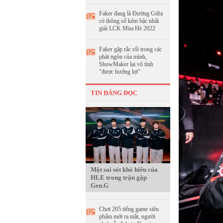
Faker đang là Đường Giữa
có thông số kém bậc nhất
giải LCK Mùa Hè 2022
Faker gặp rắc rối trong các
phát ngôn của mình,
ShowMaker lại vô tình
"được hưởng lợi"
TIN ĐÁNG ĐỌC
Một sai sót khó hiểu của
HLE trong trận gặp
Gen.G
Chơi 205 tiếng game siêu
phẩm mới ra mắt, người