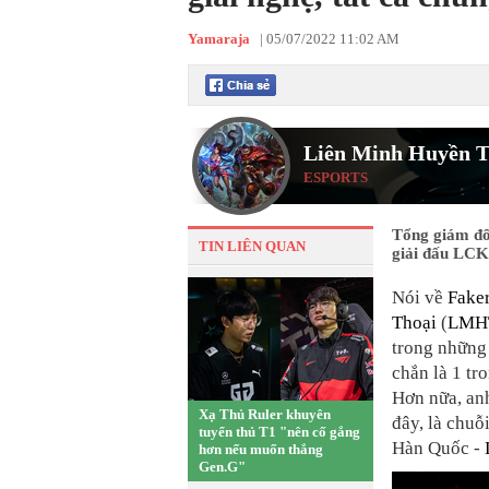
Yamaraja
|
05/07/2022 11:02 AM
Liên Minh Huyền T
ESPORTS
Tổng giám đố
TIN LIÊN QUAN
giải đấu LCK
Nói về
Fake
Thoại
(
LMH
trong những 
chắn là 1 tr
Hơn nữa, an
Xạ Thủ Ruler khuyên
đây, là chuỗ
tuyển thủ T1 "nên cố gắng
Hàn Quốc -
hơn nếu muốn thắng
Gen.G"