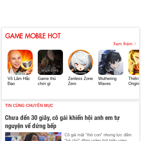
GAME MOBILE HOT
Xem thêm
Võ Lâm Hắc
Game thủ
Zenless Zone
Wuthering
Thiên 
Đạo
chơi gì
Zero
Waves
Origin
TIN CÙNG CHUYÊN MỤC
Chưa đến 30 giây, cô gái khiến hội anh em tự
nguyện về đứng bếp
Cô gái mặt "thỏ con" nhưng lực đấm
"bá chủ" đăng video hút triệu view.