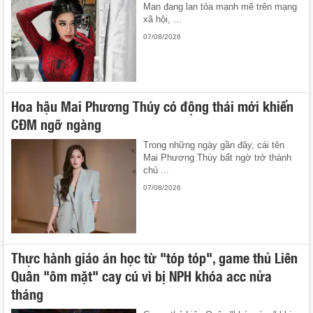
Man đang lan tỏa mạnh mẽ trên mạng
xã hội, ...
07/08/2026
Hoa hậu Mai Phương Thúy có động thái mới khiến
CĐM ngỡ ngàng
Trong những ngày gần đây, cái tên
Mai Phương Thúy bất ngờ trở thành
chủ ...
07/08/2026
Thực hành giáo án học từ "tóp tóp", game thủ Liên
Quân "ôm mặt" cay cú vì bị NPH khóa acc nửa
tháng