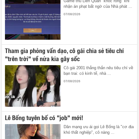
Game thủ Liên Quân "khóc ròng" khi
nhận án phạt bất ngờ của Nhà phát ...
07/08/2026
Tham gia phỏng vấn dạo, cô gái chia sẻ tiêu chí
"trên trời" về nửa kia gây sốc
Cô gái 2001 thẳng thắn nêu tiêu chí về
bạn trai: có kinh tế, nhà ...
07/08/2026
Lê Bống tuyên bố có "job" mới!
Dân mạng ưu ái gọi Lê Bống là "cơ địa
khó thất nghiệp", cô nàng ...