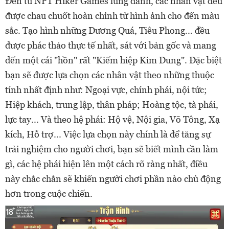
Đến từ NPT Hiker Games lừng danh, các nhân vật đều
được chau chuốt hoàn chỉnh từ hình ảnh cho đến màu
sắc. Tạo hình những Dương Quá, Tiêu Phong... đều
được phác thảo thực tế nhất, sát với bản gốc và mang
đến một cái "hồn" rất "Kiếm hiệp Kim Dung". Đặc biệt
bạn sẽ được lựa chọn các nhân vật theo những thuộc
tính nhất định như: Ngoại vực, chính phái, nội tức;
Hiệp khách, trung lập, thân pháp; Hoàng tộc, tà phái,
lực tay... Và theo hệ phái:
Hộ vệ, Nội gia, Võ Tông, Xạ
kích, Hỗ trợ... Việc lựa chọn này chính là để tăng sự
trải nghiệm cho người chơi, bạn sẽ biết mình cần làm
gì, các hệ phái hiện lên một cách rõ ràng nhất, điều
này chắc chắn sẽ khiến người chơi phần nào chủ động
hơn trong cuộc chiến.