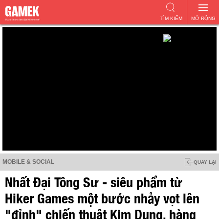
TÌM KIẾM
MỞ RỘNG
MOBILE & SOCIAL
QUAY LẠI
Nhất Đại Tông Sư - siêu phẩm từ
Hiker Games một bước nhảy vọt lên
"đỉnh" chiến thuật Kim Dung, hàng