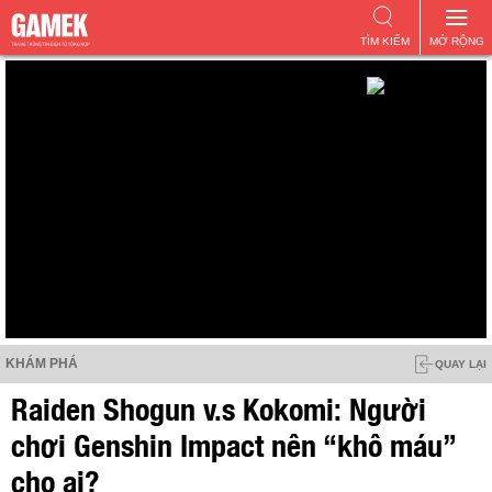
TÌM KIẾM
MỞ RỘNG
KHÁM PHÁ
QUAY LẠI
Raiden Shogun v.s Kokomi: Người
chơi Genshin Impact nên “khô máu”
cho ai?