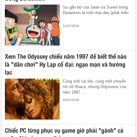
Sự gắn bó của Jaian và Suneo trong
Doraemon là một char dev (phát triển
...
31/07/2026
Xem The Odyssey chiếu năm 1997 để biết thế nào
là "dân chơi" Hy Lạp cổ đại: ngạo mạn và hưởng
lạc
Cùng một cái tên, cùng một chuyến
trở về Ithaca, nhưng Odysseus của
năm 1997 ...
30/07/2026
Chiếc PC từng phục vụ game giờ phải "gánh" cả