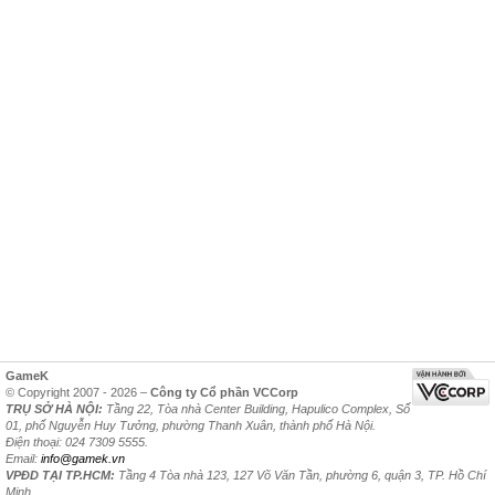
GameK
© Copyright 2007 - 2026 –
Công ty Cổ phần VCCorp
TRỤ SỞ HÀ NỘI:
Tầng 22, Tòa nhà Center Building, Hapulico Complex, Số
01, phố Nguyễn Huy Tưởng, phường Thanh Xuân, thành phố Hà Nội.
Điện thoại: 024 7309 5555.
Email:
info@gamek.vn
VPĐD TẠI TP.HCM:
Tầng 4 Tòa nhà 123, 127 Võ Văn Tần, phường 6, quận 3, TP. Hồ Chí
Minh