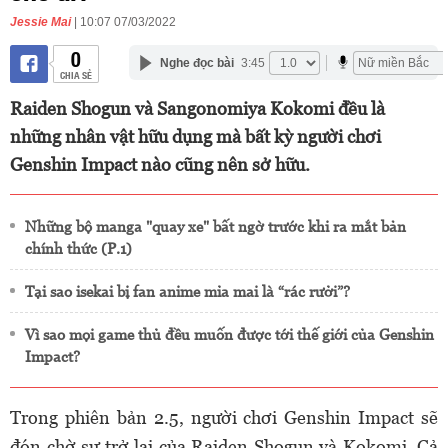
Jessie Mai
| 10:07 07/03/2022
0
Nghe đọc bài
3:45
CHIA SẺ
Raiden Shogun và Sangonomiya Kokomi đều là
những nhân vật hữu dụng mà bất kỳ người chơi
Genshin Impact nào cũng nên sở hữu.
Những bộ manga "quay xe" bất ngờ trước khi ra mắt bản
chính thức (P.1)
Tại sao isekai bị fan anime mỉa mai là “rác rưởi”?
Vì sao mọi game thủ đều muốn được tới thế giới của Genshin
Impact?
Trong phiên bản 2.5, người chơi Genshin Impact sẽ
đón chờ sự trở lại của Raiden Shogun và Kokomi. Cả