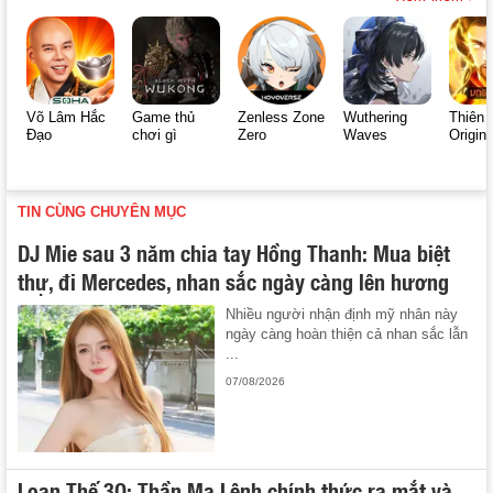
Võ Lâm Hắc
Game thủ
Zenless Zone
Wuthering
Thiên 
Đạo
chơi gì
Zero
Waves
Origin
TIN CÙNG CHUYÊN MỤC
DJ Mie sau 3 năm chia tay Hồng Thanh: Mua biệt
thự, đi Mercedes, nhan sắc ngày càng lên hương
Nhiều người nhận định mỹ nhân này
ngày càng hoàn thiện cả nhan sắc lẫn
...
07/08/2026
Loạn Thế 3Q: Thần Ma Lệnh chính thức ra mắt và