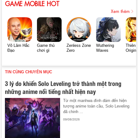
GAME MOBILE HOT
Xem thêm
Võ Lâm Hắc
Game thủ
Zenless Zone
Wuthering
Thiên 
Đạo
chơi gì
Zero
Waves
Origin
TIN CÙNG CHUYÊN MỤC
3 lý do khiến Solo Leveling trở thành một trong
những anime nổi tiếng nhất hiện nay
Từ một manhwa đình đám đến hiện
tượng anime toàn cầu, Solo Leveling
đã chinh ...
09/08/2026