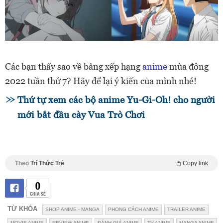
Các bạn thấy sao về bảng xếp hạng
anime
mùa đông
2022 tuần thứ 7? Hãy để lại ý kiến của mình nhé!
Thứ tự xem các bộ anime Yu-Gi-Oh! cho người
mới bắt đầu cày Vua Trò Chơi
Theo
Trí Thức Trẻ
Copy link
0
CHIA SẺ
TỪ KHÓA
SHOP ANIME - MANGA
PHONG CÁCH ANIME
TRAILER ANIME
MOVIE ANIME
REVIEW ANIME
ĐÁNH GIÁ ANIME
TV ANIME
MANGA ANIME