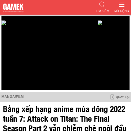
TÌM KIẾM
MỞ RỘNG
MANGA/FILM
QUAY LẠI
Bảng xếp hạng anime mùa đông 2022
tuần 7: Attack on Titan: The Final
Season Part 2 vẫn chiễm chệ ngôi đầu