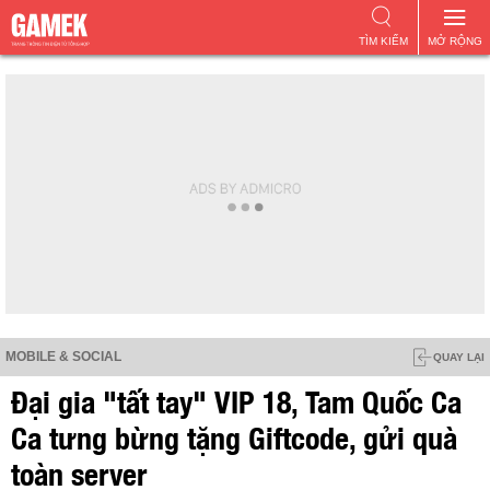
TÌM KIẾM
MỞ RỘNG
MOBILE & SOCIAL
QUAY LẠI
Đại gia "tất tay" VIP 18, Tam Quốc Ca
Ca tưng bừng tặng Giftcode, gửi quà
toàn server