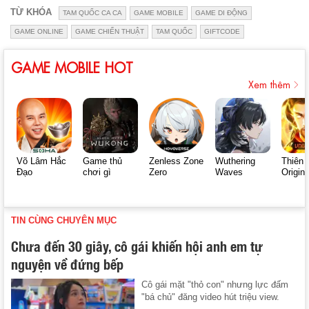
TỪ KHÓA
TAM QUỐC CA CA
GAME MOBILE
GAME DI ĐỘNG
GAME ONLINE
GAME CHIẾN THUẬT
TAM QUỐC
GIFTCODE
GAME MOBILE HOT
Xem thêm
Võ Lâm Hắc
Game thủ
Zenless Zone
Wuthering
Thiên 
Đạo
chơi gì
Zero
Waves
Origin
TIN CÙNG CHUYÊN MỤC
Chưa đến 30 giây, cô gái khiến hội anh em tự
nguyện về đứng bếp
Cô gái mặt "thỏ con" nhưng lực đấm
"bá chủ" đăng video hút triệu view.