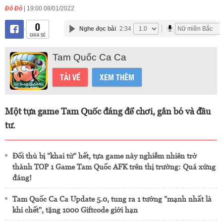
Đô Đô
| 19:00 08/01/2022
0
Nghe đọc bài
2:34
CHIA SẺ
Tam Quốc Ca Ca
TẢI VỀ
XEM THÊM
Một tựa game Tam Quốc đáng để chơi, gắn bó và đầu
tư.
Đối thủ bị "khai tử" hết, tựa game này nghiễm nhiên trở
thành TOP 1 Game Tam Quốc AFK trên thị trường: Quá xứng
đáng!
Tam Quốc Ca Ca Update 5.0, tung ra 1 tướng "mạnh nhất là
khi chết", tặng 1000 Giftcode giới hạn