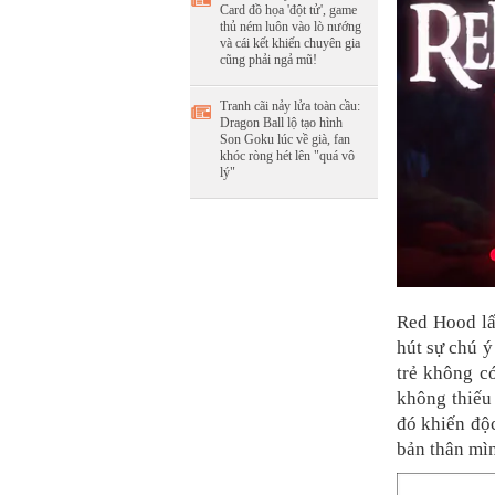
Card đồ họa 'đột tử', game
thủ ném luôn vào lò nướng
và cái kết khiến chuyên gia
cũng phải ngả mũ!
Tranh cãi nảy lửa toàn cầu:
Dragon Ball lộ tạo hình
Son Goku lúc về già, fan
khóc ròng hét lên "quá vô
lý"
Red Hood lấ
hút sự chú ý
trẻ không c
không thiếu
đó khiến độc
bản thân mìn