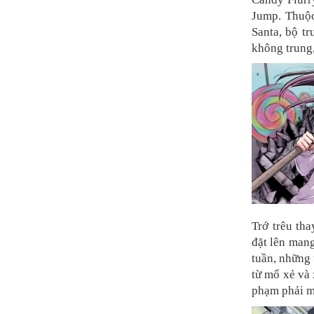
Jump. Thuộc
Santa, bộ t
không trung
Trớ trêu th
đặt lên mang
tuần, những 
từ mổ xẻ và 
phạm phải m