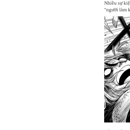
Nhiều sự kiệ
"người làm k