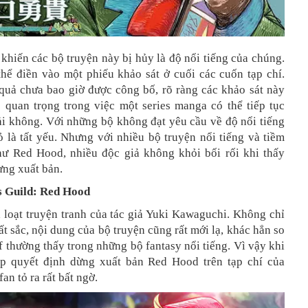
khiến các bộ truyện này bị hủy là độ nổi tiếng của chúng.
thể điền vào một phiếu khảo sát ở cuối các cuốn tạp chí.
quả chưa bao giờ được công bố, rõ ràng các khảo sát này
ò quan trọng trong việc một series manga có thể tiếp tục
ải không. Với những bộ không đạt yêu cầu về độ nổi tiếng
ỏ là tất yếu. Nhưng với nhiều bộ truyện nổi tiếng và tiềm
ư Red Hood, nhiều độc giả không khỏi bối rối khi thấy
ừng xuất bản.
s Guild: Red Hood
 loạt truyện tranh của tác giả Yuki Kawaguchi. Không chỉ
ất sắc, nội dung của bộ truyện cũng rất mới lạ, khác hẳn so
f thường thấy trong những bộ fantasy nổi tiếng. Vì vậy khi
p quyết định dừng xuất bản Red Hood trên tạp chí của
an tỏ ra rất bất ngờ.