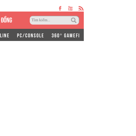
 ĐỒNG
LINE
PC/CONSOLE
360° GAMEFI