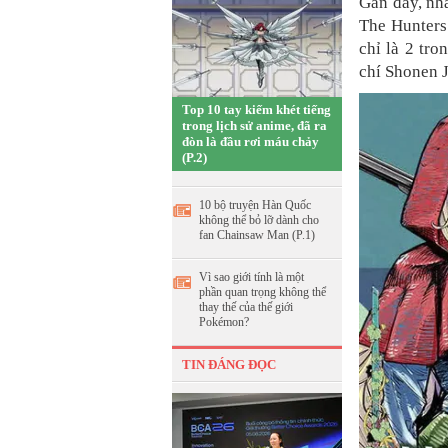
Gần đây, nh
The Hunters
chỉ là 2 tro
chí Shonen J
Top 10 tay kiếm khét tiếng
trong lịch sử anime, đã ra
đòn là đầu rơi máu chảy
(P.2)
10 bộ truyện Hàn Quốc
không thể bỏ lỡ dành cho
fan Chainsaw Man (P.1)
Vì sao giới tính là một
phần quan trọng không thể
thay thế của thế giới
Pokémon?
TIN ĐÁNG ĐỌC