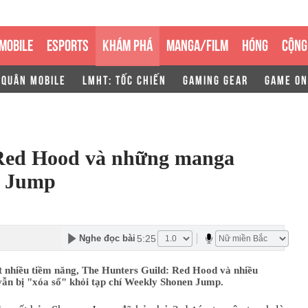
MOBILE
ESPORTS
KHÁM PHÁ
MANGA/FILM
HÓNG
CỘNG
 QUÂN MOBILE
LMHT: TỐC CHIẾN
GAMING GEAR
GAME ON
 Red Hood và những manga
n Jump
5:25
Nghe đọc bài
t nhiều tiềm năng, The Hunters Guild: Red Hood và nhiều
ẫn bị "xóa sổ" khỏi tạp chí Weekly Shonen Jump.