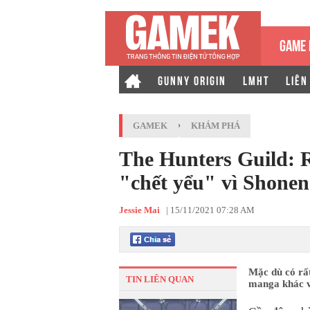
GAME 
GUNNY ORIGIN
LMHT
LIÊN
GAMEK
›
KHÁM PHÁ
The Hunters Guild:
"chết yểu" vì Shone
Jessie Mai
|
15/11/2021 07:28 AM
Mặc dù có rấ
TIN LIÊN QUAN
manga khác v