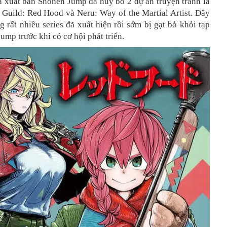
à xuất bản Shonen Jump đã hủy bỏ 2 dự án truyện tranh là
 Guild: Red Hood và Neru: Way of the Martial Artist. Đây
ng rất nhiều series đã xuất hiện rồi sớm bị gạt bỏ khỏi tạp
ump trước khi có cơ hội phát triển.