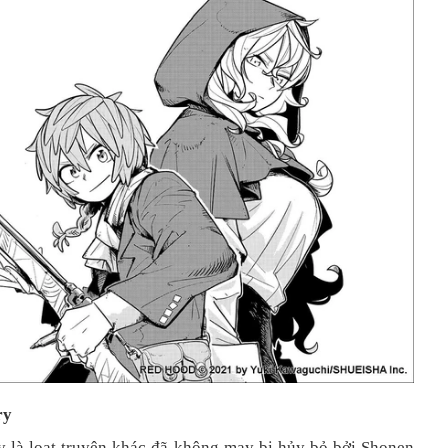
ry
y là loạt truyện khác đã không may bị hủy bỏ bởi Shonen