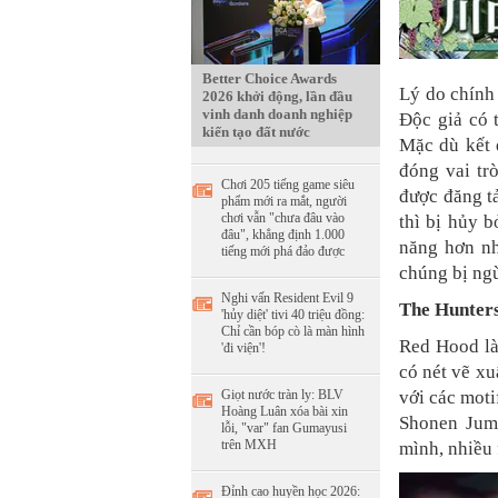
Better Choice Awards
Lý do chính 
2026 khởi động, lần đầu
vinh danh doanh nghiệp
Độc giả có 
kiến tạo đất nước
Mặc dù kết 
đóng vai tr
Chơi 205 tiếng game siêu
được đăng t
phẩm mới ra mắt, người
chơi vẫn "chưa đâu vào
thì bị hủy b
đâu", khẳng định 1.000
năng hơn nh
tiếng mới phá đảo được
chúng bị ng
Nghi vấn Resident Evil 9
The Hunter
'hủy diệt' tivi 40 triệu đồng:
Chỉ cần bóp cò là màn hình
Red Hood là
'đi viện'!
có nét vẽ xu
Giọt nước tràn ly: BLV
với các moti
Hoàng Luân xóa bài xin
Shonen Jum
lỗi, "var" fan Gumayusi
trên MXH
mình, nhiều f
Đỉnh cao huyền học 2026: