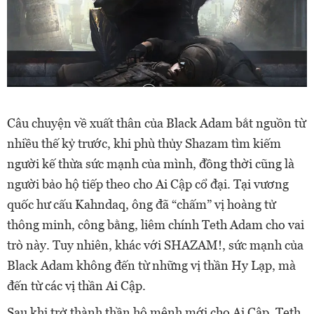
Câu chuyện về xuất thân của Black Adam bắt nguồn từ
nhiều thế kỷ trước, khi phù thủy Shazam tìm kiếm
người kế thừa sức mạnh của mình, đồng thời cũng là
người bảo hộ tiếp theo cho Ai Cập cổ đại. Tại vương
quốc hư cấu Kahndaq, ông đã “chấm” vị hoàng tử
thông minh, công bằng, liêm chính Teth Adam cho vai
trò này. Tuy nhiên, khác với SHAZAM!, sức mạnh của
Black Adam không đến từ những vị thần Hy Lạp, mà
đến từ các vị thần Ai Cập.
Sau khi trở thành thần hộ mệnh mới cho Ai Cập, Teth