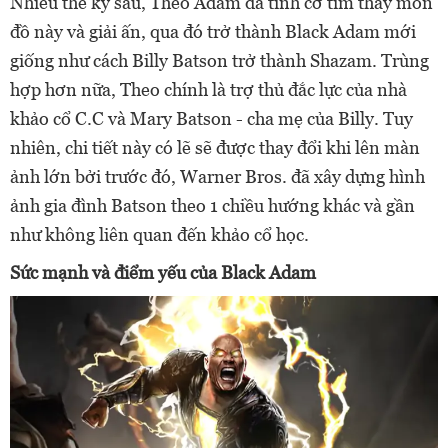
Nhiều thế kỷ sau, Theo Adam đã tình cờ tìm thấy món
đồ này và giải ấn, qua đó trở thành Black Adam mới
giống như cách Billy Batson trở thành Shazam. Trùng
hợp hơn nữa, Theo chính là trợ thủ đắc lực của nhà
khảo cổ C.C và Mary Batson - cha mẹ của Billy. Tuy
nhiên, chi tiết này có lẽ sẽ được thay đổi khi lên màn
ảnh lớn bởi trước đó, Warner Bros. đã xây dựng hình
ảnh gia đình Batson theo 1 chiều hướng khác và gần
như không liên quan đến khảo cổ học.
Sức mạnh và điểm yếu của Black Adam