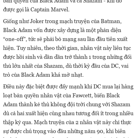
bản quyền của Black Adam và cả Shazam - khi đó
được gọi là Captain Marvel.
Giống như Joker trong mạch truyện của Batman,
Black Adam vốn được xây dựng là một phản diện
“one-off”, tức sẽ phải bỏ mạng sau lần đầu tiên xuất
hiện. Tuy nhiên, theo thời gian, nhân vật này liên tục
được hồi sinh và dần dần trở thành 1 trong những đối
thủ lớn nhất của Shazam, dù thời kỳ đầu của DC, vai
trò của Black Adam khá mờ nhạt.
Điều này đặc biệt được đẩy mạnh khi DC mua lại hàng
loạt bản quyền nhân vật của Fawcett, biến Black
Adam thành kẻ thù không đội trời chung với Shazam
dù cả hai xuất hiện cùng nhau tương đối ít trong nhiều
thập kỷ qua. Mạch truyện của 2 nhân vật này chỉ thực
sự được chú trọng vào đầu những năm 90, khi biên