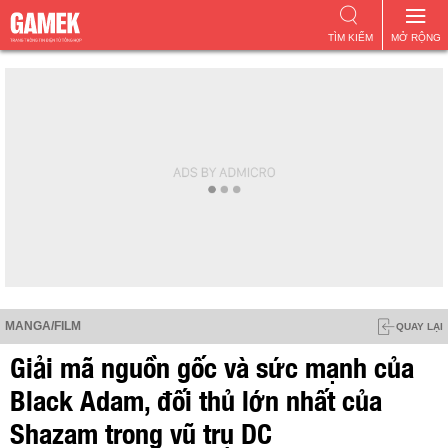
TÌM KIẾM
MỞ RỘNG
MANGA/FILM
QUAY LẠI
Giải mã nguồn gốc và sức mạnh của
Black Adam, đối thủ lớn nhất của
Shazam trong vũ trụ DC