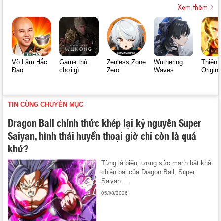
Xem thêm
Võ Lâm Hắc
Game thủ
Zenless Zone
Wuthering
Thiên 
Đạo
chơi gì
Zero
Waves
Origin
TIN CÙNG CHUYÊN MỤC
Dragon Ball chính thức khép lại kỷ nguyên Super
Saiyan, hình thái huyền thoại giờ chỉ còn là quá
khứ?
Từng là biểu tượng sức mạnh bất khả
chiến bại của Dragon Ball, Super
Saiyan ...
05/08/2026