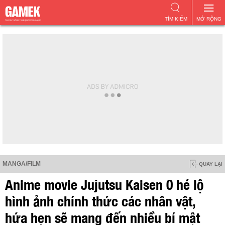
TÌM KIẾM
MỞ RỘNG
MANGA/FILM
QUAY LẠI
Anime movie Jujutsu Kaisen 0 hé lộ
hình ảnh chính thức các nhân vật,
hứa hẹn sẽ mang đến nhiều bí mật