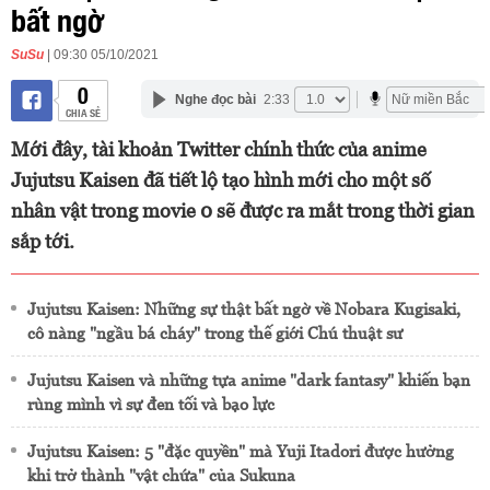
bất ngờ
SuSu
| 09:30 05/10/2021
0
Nghe đọc bài
2:33
CHIA SẺ
Mới đây, tài khoản Twitter chính thức của anime
Jujutsu Kaisen đã tiết lộ tạo hình mới cho một số
nhân vật trong movie 0 sẽ được ra mắt trong thời gian
sắp tới.
Jujutsu Kaisen: Những sự thật bất ngờ về Nobara Kugisaki,
cô nàng "ngầu bá cháy" trong thế giới Chú thuật sư
Jujutsu Kaisen và những tựa anime "dark fantasy" khiến bạn
rùng mình vì sự đen tối và bạo lực
Jujutsu Kaisen: 5 "đặc quyền" mà Yuji Itadori được hưởng
khi trở thành "vật chứa" của Sukuna