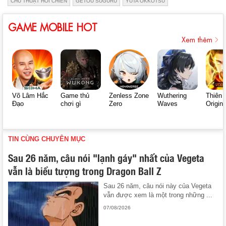
CHÚ THUẬT HỒI CHIẾN
GETOU SUGURU
YUTA OKKOTSU
GAME MOBILE HOT
Xem thêm
Võ Lâm Hắc
Game thủ
Zenless Zone
Wuthering
Thiên 
Đạo
chơi gì
Zero
Waves
Origin
TIN CÙNG CHUYÊN MỤC
Sau 26 năm, câu nói "lạnh gáy" nhất của Vegeta
vẫn là biểu tượng trong Dragon Ball Z
Sau 26 năm, câu nói này của Vegeta
vẫn được xem là một trong những ...
07/08/2026