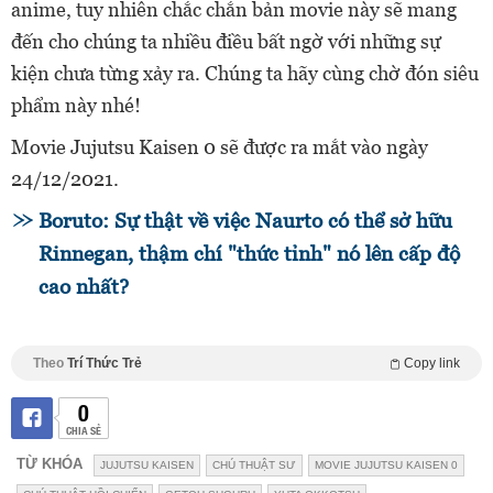
anime, tuy nhiên chắc chắn bản movie này sẽ mang
đến cho chúng ta nhiều điều bất ngờ với những sự
kiện chưa từng xảy ra. Chúng ta hãy cùng chờ đón siêu
phẩm này nhé!
Movie Jujutsu Kaisen 0 sẽ được ra mắt vào ngày
24/12/2021.
Boruto: Sự thật về việc Naurto có thể sở hữu
Rinnegan, thậm chí "thức tỉnh" nó lên cấp độ
cao nhất?
Theo
Trí Thức Trẻ
Copy link
0
CHIA SẺ
TỪ KHÓA
JUJUTSU KAISEN
CHÚ THUẬT SƯ
MOVIE JUJUTSU KAISEN 0