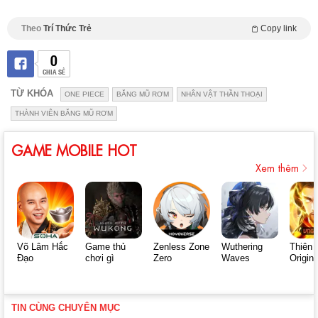
Theo
Trí Thức Trẻ
Copy link
0
CHIA SẺ
TỪ KHÓA
ONE PIECE
BĂNG MŨ RƠM
NHÂN VẬT THẦN THOẠI
THÀNH VIÊN BĂNG MŨ RƠM
GAME MOBILE HOT
Xem thêm
Võ Lâm Hắc
Game thủ
Zenless Zone
Wuthering
Thiên 
Đạo
chơi gì
Zero
Waves
Origin
TIN CÙNG CHUYÊN MỤC