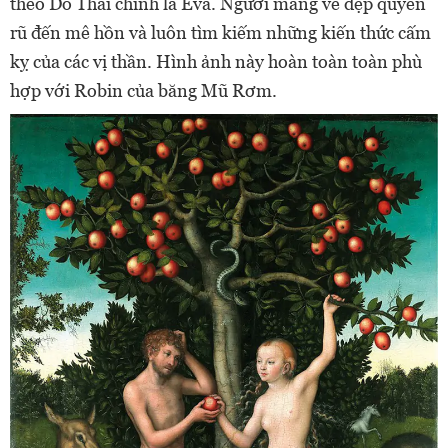
theo Do Thái chính là Eva. Người mang vẻ đẹp quyến
rũ đến mê hồn và luôn tìm kiếm những kiến thức cấm
kỵ của các vị thần. Hình ảnh này hoàn toàn toàn phù
hợp với Robin của băng Mũ Rơm.