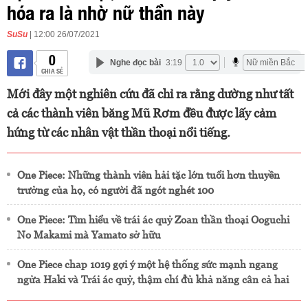
hóa ra là nhờ nữ thần này
SuSu
| 12:00 26/07/2021
0
Nghe đọc bài
3:19
CHIA SẺ
Mới đây một nghiên cứu đã chỉ ra rằng dường như tất
cả các thành viên băng Mũ Rơm đều được lấy cảm
hứng từ các nhân vật thần thoại nổi tiếng.
One Piece: Những thành viên hải tặc lớn tuổi hơn thuyền
trưởng của họ, có người đã ngót nghét 100
One Piece: Tìm hiểu về trái ác quỷ Zoan thần thoại Ooguchi
No Makami mà Yamato sở hữu
One Piece chap 1019 gợi ý một hệ thống sức mạnh ngang
ngửa Haki và Trái ác quỷ, thậm chí đủ khả năng cân cả hai