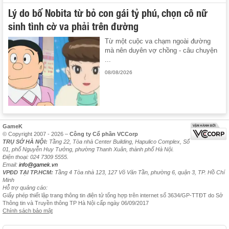
Lý do bố Nobita từ bỏ con gái tỷ phú, chọn cô nữ
sinh tình cờ va phải trên đường
Từ một cuộc va chạm ngoài đường
mà nên duyên vợ chồng - câu chuyện
...
08/08/2026
GameK
© Copyright 2007 - 2026 –
Công ty Cổ phần VCCorp
TRỤ SỞ HÀ NỘI:
Tầng 22, Tòa nhà Center Building, Hapulico Complex, Số
01, phố Nguyễn Huy Tưởng, phường Thanh Xuân, thành phố Hà Nội.
Điện thoại: 024 7309 5555.
Email:
info@gamek.vn
VPĐD TẠI TP.HCM:
Tầng 4 Tòa nhà 123, 127 Võ Văn Tần, phường 6, quận 3, TP. Hồ Chí
Minh
Hỗ trợ quảng cáo:
Giấy phép thiết lập trang thông tin điện tử tổng hợp trên internet số 3634/GP-TTĐT do Sở
Thông tin và Truyền thông TP Hà Nội cấp ngày 06/09/2017
Chính sách bảo mật