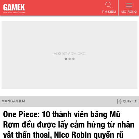
TÌM KIẾM
MỞ RỘNG
MANGA/FILM
QUAY LẠI
One Piece: 10 thành viên băng Mũ
Rơm đều được lấy cảm hứng từ nhân
vật thần thoại, Nico Robin quyến rũ