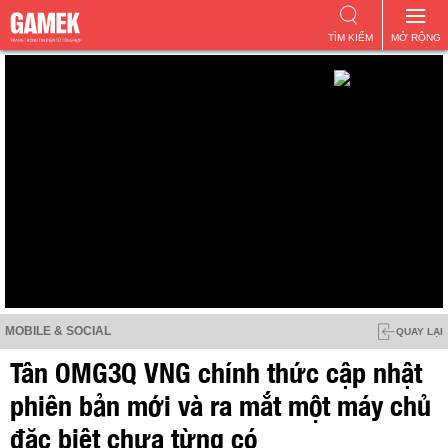
TÌM KIẾM
MỞ RỘNG
MOBILE & SOCIAL
QUAY LẠI
Tân OMG3Q VNG chính thức cập nhật
phiên bản mới và ra mắt một máy chủ
đặc biệt chưa từng có