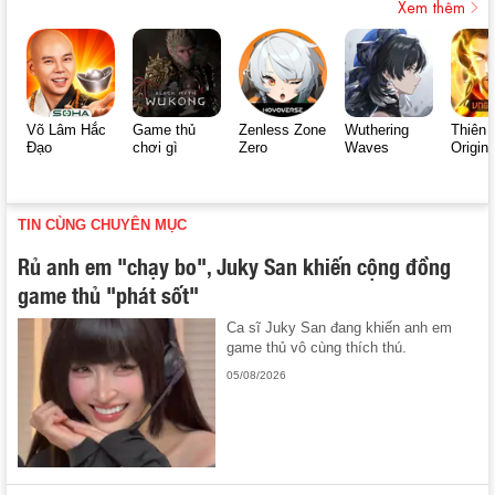
Xem thêm
Võ Lâm Hắc
Game thủ
Zenless Zone
Wuthering
Thiên 
Đạo
chơi gì
Zero
Waves
Origin
TIN CÙNG CHUYÊN MỤC
Rủ anh em "chạy bo", Juky San khiến cộng đồng
game thủ "phát sốt"
Ca sĩ Juky San đang khiến anh em
game thủ vô cùng thích thú.
05/08/2026