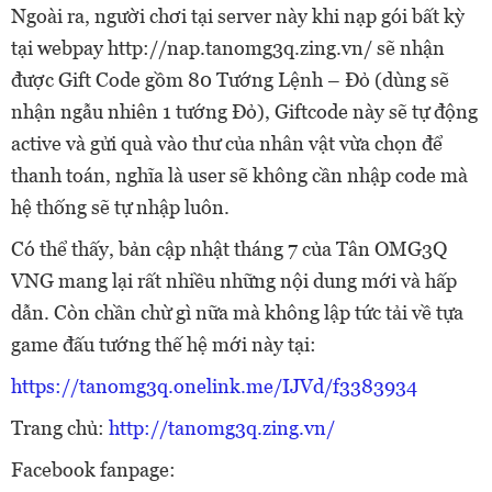
Ngoài ra, người chơi tại server này khi nạp gói bất kỳ
tại webpay http://nap.tanomg3q.zing.vn/ sẽ nhận
được Gift Code gồm 80 Tướng Lệnh – Đỏ (dùng sẽ
nhận ngẫu nhiên 1 tướng Đỏ), Giftcode này sẽ tự động
active và gửi quà vào thư của nhân vật vừa chọn để
thanh toán, nghĩa là user sẽ không cần nhập code mà
hệ thống sẽ tự nhập luôn.
Có thể thấy, bản cập nhật tháng 7 của Tân OMG3Q
VNG mang lại rất nhiều những nội dung mới và hấp
dẫn. Còn chần chừ gì nữa mà không lập tức tải về tựa
game đấu tướng thế hệ mới này tại:
https://tanomg3q.onelink.me/IJVd/f3383934
Trang chủ:
http://tanomg3q.zing.vn/
Facebook fanpage: