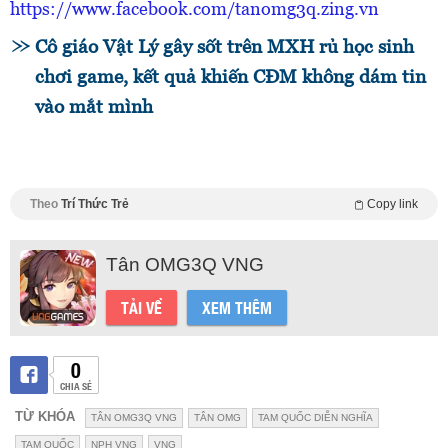
https://www.facebook.com/tanomg3q.zing.vn
Cô giáo Vật Lý gây sốt trên MXH rủ học sinh
chơi game, kết quả khiến CĐM không dám tin
vào mắt mình
Theo
Trí Thức Trẻ
Copy link
Tân OMG3Q VNG
TẢI VỀ
XEM THÊM
0
CHIA SẺ
TỪ KHÓA
TÂN OMG3Q VNG
TÂN OMG
TAM QUỐC DIỄN NGHĨA
TAM QUỐC
NPH VNG
VNG