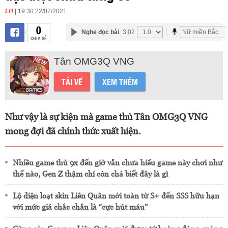
LH
| 19:30 22/07/2021
0
Nghe đọc bài
3:02
CHIA SẺ
Tân OMG3Q VNG
TẢI VỀ
XEM THÊM
Như vậy là sự kiện mà game thủ Tân OMG3Q VNG
mong đợi đã chính thức xuất hiện.
Nhiều game thủ 9x đến giờ vẫn chưa hiểu game này chơi như
thế nào, Gen Z thậm chí còn chả biết đây là gì
Lộ diện loạt skin Liên Quân mới toàn từ S+ đến SSS hữu hạn
với mức giá chắc chắn là “cực hút máu”