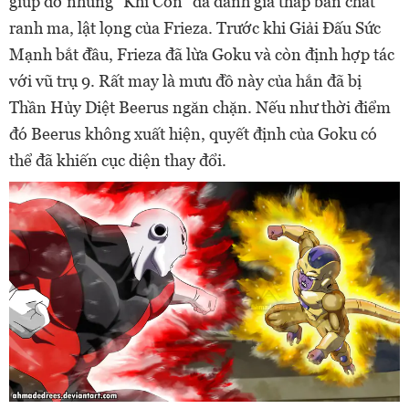
giúp đỡ nhưng "Khỉ Con" đã đánh giá thấp bản chất
ranh ma, lật lọng của Frieza. Trước khi Giải Đấu Sức
Mạnh bắt đầu, Frieza đã lừa Goku và còn định hợp tác
với vũ trụ 9. Rất may là mưu đồ này của hắn đã bị
Thần Hủy Diệt Beerus ngăn chặn. Nếu như thời điểm
đó Beerus không xuất hiện, quyết định của Goku có
thể đã khiến cục diện thay đổi.