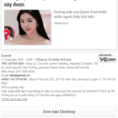
này được
Gương mặt của Quỳnh Kool khiến
nhiều người thấy khó hiểu.
04/08/2026
GameK
© Copyright 2007 - 2026 –
Công ty Cổ phần VCCorp
TRỤ SỞ HÀ NỘI:
Tầng 22, Tòa nhà Center Building, Hapulico Complex, Số
01, phố Nguyễn Huy Tưởng, phường Thanh Xuân, thành phố Hà Nội.
Điện thoại: 024 7309 5555.
Email:
info@gamek.vn
VPĐD TẠI TP.HCM:
Tầng 4 Tòa nhà 123, 127 Võ Văn Tần, phường 6, quận 3, TP. Hồ Chí
Minh
Hỗ trợ quảng cáo:
Giấy phép thiết lập trang thông tin điện tử tổng hợp trên internet số 3634/GP-TTĐT do Sở
Thông tin và Truyền thông TP Hà Nội cấp ngày 06/09/2017
Chính sách bảo mật
Xem bản Desktop