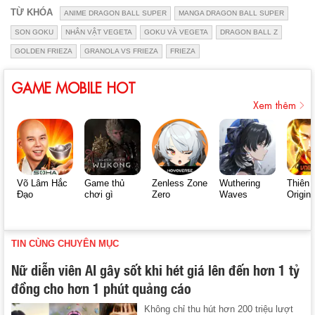
TỪ KHÓA
ANIME DRAGON BALL SUPER
MANGA DRAGON BALL SUPER
SON GOKU
NHÂN VẬT VEGETA
GOKU VÀ VEGETA
DRAGON BALL Z
GOLDEN FRIEZA
GRANOLA VS FRIEZA
FRIEZA
GAME MOBILE HOT
Xem thêm
Võ Lâm Hắc
Game thủ
Zenless Zone
Wuthering
Thiên 
Đạo
chơi gì
Zero
Waves
Origin
TIN CÙNG CHUYÊN MỤC
Nữ diễn viên AI gây sốt khi hét giá lên đến hơn 1 tỷ
đồng cho hơn 1 phút quảng cáo
Không chỉ thu hút hơn 200 triệu lượt