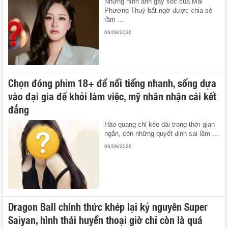
Những hình ảnh gây sốc của Mai
Phương Thuý bất ngờ được chia sẻ
rầm ...
06/08/2026
Chọn đóng phim 18+ để nổi tiếng nhanh, sống dựa
vào đại gia để khỏi làm việc, mỹ nhân nhận cái kết
đắng
Hào quang chỉ kéo dài trong thời gian
ngắn, còn những quyết định sai lầm ...
06/08/2026
Dragon Ball chính thức khép lại kỷ nguyên Super
Saiyan, hình thái huyền thoại giờ chỉ còn là quá