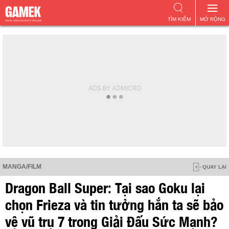
TÌM KIẾM
MỞ RỘNG
MANGA/FILM
QUAY LẠI
Dragon Ball Super: Tại sao Goku lại
chọn Frieza và tin tưởng hắn ta sẽ bảo
vệ vũ trụ 7 trong Giải Đấu Sức Mạnh?