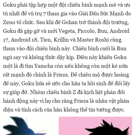
Goku phải tập hợp một đội chiến binh mạnh mẽ và ưu
tú nhất để vũ trụ 7 tham gia vào Giải Đấu Sức Mạnh do
Zeno tổ chức. Sau khi để Gohan trở thành đội trưởng,
Goku đã gặp gỡ và mời Vegeta, Piccolo, Buu, Android
17, Android 18, Tien, Krillin và Master Roshi cùng
tham vào đội chiến binh này. Chiến binh cuối là Buu
ngủ say và không thức dậy kịp. Điều này khiến Goku
một là đi tìm Yamcha còn nếu không còn một kẻ nữa
rất mạnh đó chính là Frieza. Để chiêu mộ được hoàng
đế này, Goku hứa sẽ ước cho hắn ta hồi sinh để đổi lấy
sự giúp đỡ. Nhóm chiến binh Z đã kịch liệt phản đối
hành động này vì họ cho rằng Frieza là nhân vật phản
diện và tính cách của hắn không thể tin tưởng được.