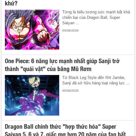
khứ?
Từng là biểu tượng sức mạnh bất khả
chiến bại của Dragon Ball, Super
Saiyan ...
05/08/2026
One Piece: 6 năng lực mạnh nhất giúp Sanji trở
thành "quái vật" của băng Mũ Rơm
Từ Black Leg Style đến Ifrit Jambe,
Sanji đã sở hữu hàng loạt năng lực ...
05/08/2026
Dragon Ball chính thức "hợp thức hóa" Super
Saiyan 5, 6 và 7, giấc mơ hơn 20 năm của fan bất