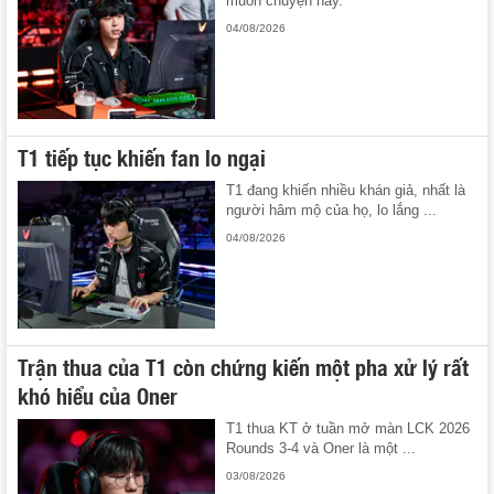
muốn chuyện này.
04/08/2026
T1 tiếp tục khiến fan lo ngại
T1 đang khiến nhiều khán giả, nhất là
người hâm mộ của họ, lo lắng ...
04/08/2026
Trận thua của T1 còn chứng kiến một pha xử lý rất
khó hiểu của Oner
T1 thua KT ở tuần mở màn LCK 2026
Rounds 3-4 và Oner là một ...
03/08/2026