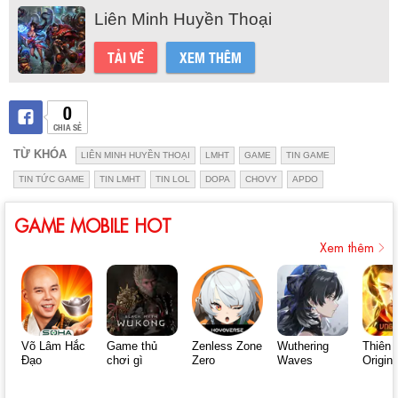
Liên Minh Huyền Thoại
TẢI VỀ
XEM THÊM
0
CHIA SẺ
TỪ KHÓA
LIÊN MINH HUYỀN THOẠI
LMHT
GAME
TIN GAME
TIN TỨC GAME
TIN LMHT
TIN LOL
DOPA
CHOVY
APDO
GAME MOBILE HOT
Xem thêm
Võ Lâm Hắc
Game thủ
Zenless Zone
Wuthering
Thiên 
Đạo
chơi gì
Zero
Waves
Origin