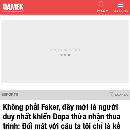
TÌM KIẾM
MỞ RỘNG
ESPORTS
QUAY LẠI
Không phải Faker, đây mới là người
duy nhất khiến Dopa thừa nhận thua
trình: Đối mặt với cậu ta tôi chỉ là kẻ