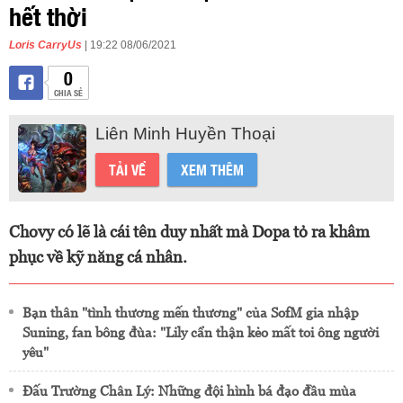
hết thời
Loris CarryUs
| 19:22 08/06/2021
0
CHIA SẺ
Liên Minh Huyền Thoại
TẢI VỀ
XEM THÊM
Chovy có lẽ là cái tên duy nhất mà Dopa tỏ ra khâm
phục về kỹ năng cá nhân.
Bạn thân "tình thương mến thương" của SofM gia nhập
Suning, fan bông đùa: "Lily cẩn thận kẻo mất toi ông người
yêu"
Đấu Trường Chân Lý: Những đội hình bá đạo đầu mùa