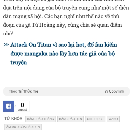
dựa trên nội dung của bộ truyện cũng như một số diễn
đàn mạng xã hội. Các bạn nghĩ như thế nào về thủ
đoạn của gã Tứ Hoàng này, cùng chia sẻ quan điểm
nhé!
Attack On Titan vì sao lại hot, đố fan kiếm
được mangaka nào lầy hơn tác giả của bộ
truyện
Theo
Trí Thức Trẻ
Copy link
0
CHIA SẺ
TỪ KHÓA
BĂNG RÂU TRẮNG
BĂNG RÂU ĐEN
ONE PIECE
WANO
ÂM MƯU CỦA RÂU ĐEN