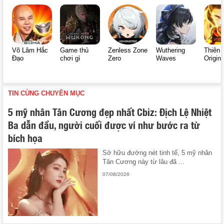
Võ Lâm Hắc
Game thủ
Zenless Zone
Wuthering
Thiên 
Đạo
chơi gì
Zero
Waves
Origin
TIN CÙNG CHUYÊN MỤC
5 mỹ nhân Tân Cương đẹp nhất Cbiz: Địch Lệ Nhiệt
Ba dẫn đầu, người cuối được ví như bước ra từ
bích họa
Sở hữu đường nét tinh tế, 5 mỹ nhân
Tân Cương này từ lâu đã ...
07/08/2026