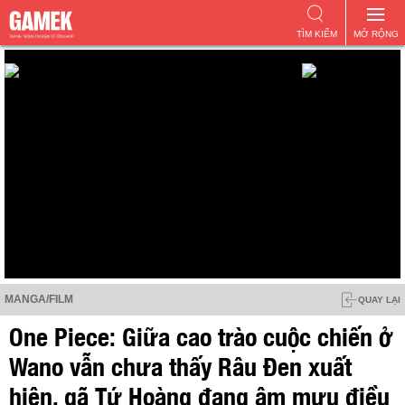
TÌM KIẾM
MỞ RỘNG
MANGA/FILM
QUAY LẠI
One Piece: Giữa cao trào cuộc chiến ở
Wano vẫn chưa thấy Râu Đen xuất
hiện, gã Tứ Hoàng đang âm mưu điều