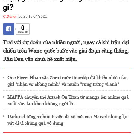
gì?
C.Dũng
| 16:25 18/04/2021
0
CHIA SẺ
Trái với dự đoán của nhiều người, ngay cả khi trận đại
chiến trên Wano quốc bước vào giai đoạn căng thẳng,
Râu Đen vẫn chưa hề xuất hiện.
One Piece: Nhan sắc Zoro trước timeskip đã khiến nhiều fan
girl "nhận vơ chồng mình" và muốn "rụng trứng vì anh"
MAPPA chuyển thể Attack On Titan từ manga lên anime quá
xuất sắc, fan khen không ngớt lời
Darkseid từng sở hữu 6 viên đá vô cực của Marvel nhưng lại
vứt đi vì chúng quá vô dụng