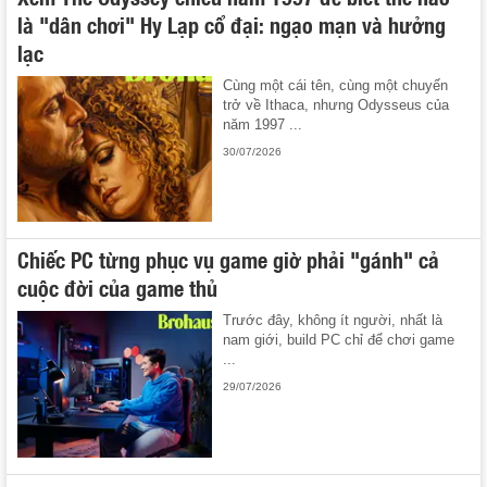
là "dân chơi" Hy Lạp cổ đại: ngạo mạn và hưởng
lạc
Cùng một cái tên, cùng một chuyến
trở về Ithaca, nhưng Odysseus của
năm 1997 ...
30/07/2026
Chiếc PC từng phục vụ game giờ phải "gánh" cả
cuộc đời của game thủ
Trước đây, không ít người, nhất là
nam giới, build PC chỉ để chơi game
...
29/07/2026