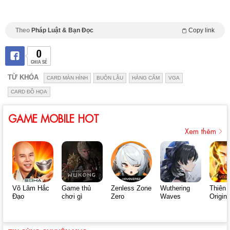
Theo
Pháp Luật & Bạn Đọc
Copy link
0
CHIA SẺ
TỪ KHÓA
CARD MÀN HÌNH
BUÔN LẬU
HÀNG CẤM
VGA
CARD ĐỒ HỌA
GAME MOBILE HOT
Xem thêm
Võ Lâm Hắc
Game thủ
Zenless Zone
Wuthering
Thiên 
Đạo
chơi gì
Zero
Waves
Origin