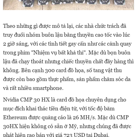
Theo những gì được mô tả lại, các nhà chức trách đã
truy đuổi nhóm buôn lậu bằng thuyền cao tốc vào lúc
2 giờ sáng, với các tình tiết gay cấn như các cảnh quay
trong phim "Nhiệm vụ bất khả thi". Mặc dù bọn buôn
lậu đã chạy thoát nhưng chiếc thuyền chất đầy hàng thì
không. Bên cạnh 300 card đồ họa, số tang vật thu
được còn bao gồm thực phẩm, sản phẩm chăm sóc da
và rất nhiều smartphone.
Nvidia CMP 30 HX là card đồ họa chuyên dụng cho
mục đích khai thác tiền điện tử, với tốc độ băm
Ethereum được quảng cáo là 26 MH/s. Mặc dù CMP
30HX hiện không có sẵn ở Mỹ, nhưng chúng đã được
phát hiện rao bán với giá 723 USD tại Dubai.