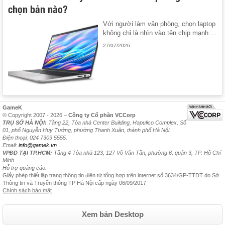
chọn bản nào?
Với người làm văn phòng, chọn laptop
không chỉ là nhìn vào tên chip mạnh ...
27/07/2026
GameK
© Copyright 2007 - 2026 –
Công ty Cổ phần VCCorp
TRỤ SỞ HÀ NỘI:
Tầng 22, Tòa nhà Center Building, Hapulico Complex, Số
01, phố Nguyễn Huy Tưởng, phường Thanh Xuân, thành phố Hà Nội.
Điện thoại: 024 7309 5555.
Email:
info@gamek.vn
VPĐD TẠI TP.HCM:
Tầng 4 Tòa nhà 123, 127 Võ Văn Tần, phường 6, quận 3, TP. Hồ Chí
Minh
Hỗ trợ quảng cáo:
Giấy phép thiết lập trang thông tin điện tử tổng hợp trên internet số 3634/GP-TTĐT do Sở
Thông tin và Truyền thông TP Hà Nội cấp ngày 06/09/2017
Chính sách bảo mật
Xem bản Desktop