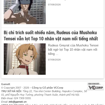
07/08/2026
Bị chỉ trích suốt nhiều năm, Rudeus của Mushoku
Tensei vẫn lọt Top 10 nhân vật nam nổi tiếng nhất
Rudeus Greyrat của Mushoku Tensei
bất ngờ lọt Top 10 nhân vật nam nổi
tiếng ...
07/08/2026
GameK
© Copyright 2007 - 2026 –
Công ty Cổ phần VCCorp
TRỤ SỞ HÀ NỘI:
Tầng 22, Tòa nhà Center Building, Hapulico Complex, Số
01, phố Nguyễn Huy Tưởng, phường Thanh Xuân, thành phố Hà Nội.
Điện thoại: 024 7309 5555.
Email:
info@gamek.vn