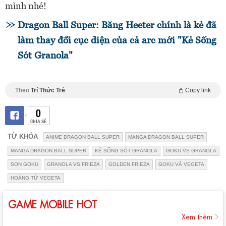
mình nhé!
Dragon Ball Super: Băng Heeter chính là kẻ đã
làm thay đổi cục diện của cả arc mới "Kẻ Sống
Sót Granola"
Theo
Trí Thức Trẻ
Copy link
0
CHIA SẺ
TỪ KHÓA
ANIME DRAGON BALL SUPER
MANGA DRAGON BALL SUPER
MANGA DRAGON BALL SUPER
KẺ SỐNG SÓT GRANOLA
GOKU VS GRANOLA
SON GOKU
GRANOLA VS FRIEZA
GOLDEN FRIEZA
GOKU VÀ VEGETA
HOÀNG TỬ VEGETA
GAME MOBILE HOT
Xem thêm