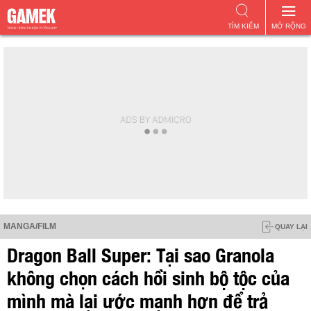
TÌM KIẾM
MỞ RỘNG
MANGA/FILM
QUAY LẠI
Dragon Ball Super: Tại sao Granola
không chọn cách hồi sinh bộ tộc của
mình mà lại ước mạnh hơn để trả