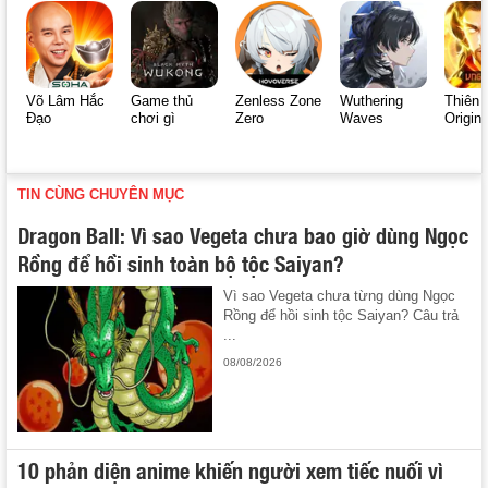
Võ Lâm Hắc
Game thủ
Zenless Zone
Wuthering
Thiên 
Đạo
chơi gì
Zero
Waves
Origin
TIN CÙNG CHUYÊN MỤC
Dragon Ball: Vì sao Vegeta chưa bao giờ dùng Ngọc
Rồng để hồi sinh toàn bộ tộc Saiyan?
Vì sao Vegeta chưa từng dùng Ngọc
Rồng để hồi sinh tộc Saiyan? Câu trả
...
08/08/2026
10 phản diện anime khiến người xem tiếc nuối vì