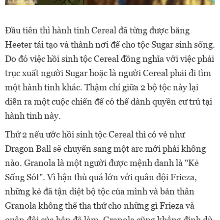
Đầu tiên thì hành tinh Cereal đã từng được băng
Heeter tái tạo và thành nơi để cho tộc Sugar sinh sống.
Do đó việc hồi sinh tộc Cereal đồng nghĩa với việc phải
trục xuất người Sugar hoặc là người Cereal phải đi tìm
một hành tinh khác. Thậm chí giữa 2 bộ tộc này lại
diễn ra một cuộc chiến để có thể dành quyền cư trú tại
hành tinh này.
Thứ 2 nếu ước hồi sinh tộc Cereal thì có vẻ như
Dragon Ball sẽ chuyển sang một arc mới phải không
nào. Granola là một người được mệnh danh là "Kẻ
Sống Sót". Vì hận thù quá lớn với quân đội Frieza,
những kẻ đã tận diệt bộ tộc của mình và bản thân
Granola không thể tha thứ cho những gì Frieza và
quân đội của hắn đã làm. Granola cũng khẳng định dù