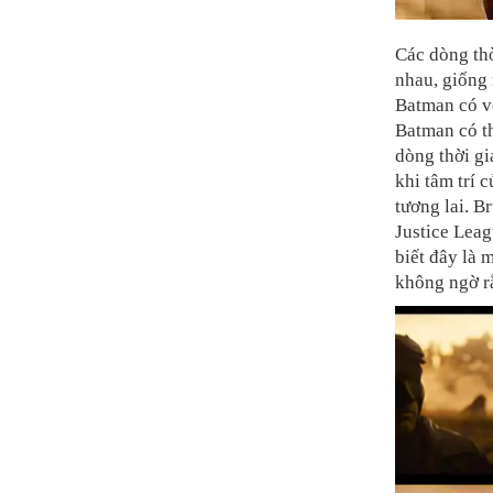
Các dòng thờ
nhau, giống
Batman có vẻ
Batman có th
dòng thời gi
khi tâm trí 
tương lai. B
Justice Lea
biết đây là 
không ngờ rằ