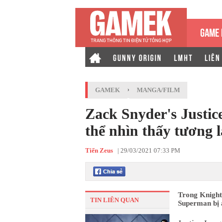
GAME 
GUNNY ORIGIN
LMHT
LIÊN
GAMEK
›
MANGA/FILM
Zack Snyder's Justic
thể nhìn thấy tương 
Tiến Zeus
|
29/03/2021 07:33 PM
Trong Knight
TIN LIÊN QUAN
Superman bị ả