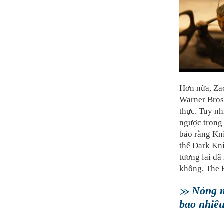
Hơn nữa, Zac
Warner Bros.
thực. Tuy nh
ngược trong
bảo rằng Kn
thể Dark Kni
tương lai đã
không, The F
Nóng m
bao nhiê