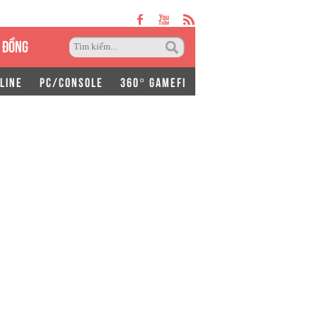
 ĐỒNG
LINE
PC/CONSOLE
360° GAMEFI