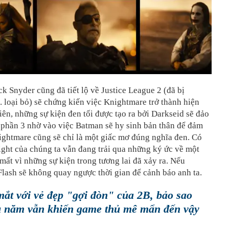
k Snyder cũng đã tiết lộ về Justice League 2 (đã bị
 loại bỏ) sẽ chứng kiến việc Knightmare trở thành hiện
iên, những sự kiện đen tối được tạo ra bởi Darkseid sẽ đảo
 phần 3 nhờ vào việc Batman sẽ hy sinh bản thân để đảm
ightmare cũng sẽ chỉ là một giấc mơ đúng nghĩa đen. Có
ght của chúng ta vẫn đang trải qua những ký ức về một
 mất vì những sự kiện trong tương lai đã xảy ra. Nếu
lash sẽ không quay ngược thời gian để cảnh báo anh ta.
ắt với vẻ đẹp "gợi đòn" của 2B, bảo sao
u năm vẫn khiến game thủ mê mẩn đến vậy