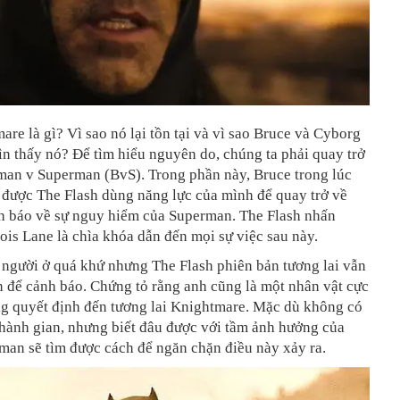
re là gì? Vì sao nó lại tồn tại và vì sao Bruce và Cyborg
hìn thấy nó? Để tìm hiểu nguyên do, chúng ta phải quay trở
man v Superman (BvS). Trong phần này, Bruce trong lúc
 được The Flash dùng năng lực của mình để quay trở về
h báo về sự nguy hiểm của Superman. The Flash nhấn
is Lane là chìa khóa dẫn đến mọi sự việc sau này.
 người ở quá khứ nhưng The Flash phiên bản tương lai vẫn
 để cảnh báo. Chứng tỏ rằng anh cũng là một nhân vật cực
ng quyết định đến tương lai Knightmare. Mặc dù không có
 hành gian, nhưng biết đâu được với tầm ảnh hưởng của
man sẽ tìm được cách để ngăn chặn điều này xảy ra.