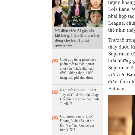
tượng hoang 
Lois Lane. 
phải hợp tác
League, chún
thể nhìn thấ
Nữ diễn viên AI gây sốt
khi hét giá lên đến hơn 1 tỷ
Thực tế tron
đồng cho hơn 1 phút
quảng cáo
thấy được Kn
Superman cũn
Chơi 205 tiếng game siêu
hơn những gì
phẩm mới ra mắt, người
Superman đan
chơi vẫn "chưa đâu vào
đâu", khẳng định 1.000
với việc Bat
tiếng mới phá đảo được
được tầm nh
Batman.
Nghi vấn Resident Evil 9
'hủy diệt' tivi 40 triệu đồng:
Chỉ cần bóp cò là màn hình
'đi viện'!
Giọt nước tràn ly: BLV
Hoàng Luân xóa bài xin
lỗi, "var" fan Gumayusi
trên MXH