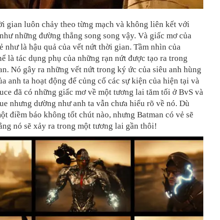
i gian luôn chảy theo từng mạch và không liên kết với
 như những đường thẳng song song vậy. Và giấc mơ của
 như là hậu quả của vết nứt thời gian. Tầm nhìn của
ể là tác dụng phụ của những rạn nứt được tạo ra trong
an. Nó gây ra những vết nứt trong ký ức của siêu anh hùng
của anh ta hoạt động để củng cố các sự kiện của hiện tại và
ruce đã có những giấc mơ về một tương lai tăm tối ở BvS và
gue nhưng dường như anh ta vẫn chưa hiểu rõ về nó. Dù
một điềm báo không tốt chút nào, nhưng Batman có vẻ sẽ
ng nó sẽ xảy ra trong một tương lai gần thôi!