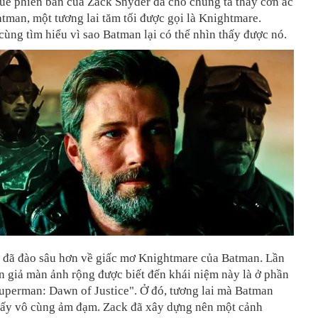
ue phiên bản của Zack Snyder đã cho chúng ta thấy cơn ác
man, một tương lai tăm tối được gọi là Knightmare.
cùng tìm hiểu vì sao Batman lại có thể nhìn thấy được nó.
 đã đào sâu hơn về giấc mơ Knightmare của Batman. Lần
n giả màn ảnh rộng được biết đến khái niệm này là ở phần
uperman: Dawn of Justice". Ở đó, tương lai mà Batman
hấy vô cùng ảm đạm. Zack đã xây dựng nên một cảnh