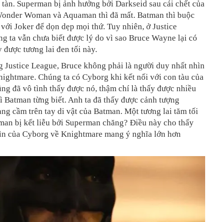
tàn. Superman bị ảnh hưởng bởi Darkseid sau cái chết của
Wonder Woman và Aquaman thì đã mất. Batman thì buộc
 với Joker để dọn dẹp mọi thứ. Tuy nhiên, ở Justice
g ta vẫn chưa biết được lý do vì sao Bruce Wayne lại có
y được tương lai đen tối này.
g Justice League, Bruce không phải là người duy nhất nhìn
ightmare. Chúng ta có Cyborg khi kết nối với con tàu của
g đã vô tình thấy được nó, thậm chí là thấy được nhiều
 Batman từng biết. Anh ta đã thấy được cảnh tượng
g cầm trên tay di vật của Batman. Một tương lai tăm tối
man bị kết liễu bởi Superman chăng? Điều này cho thấy
ìn của Cyborg về Knightmare mang ý nghĩa lớn hơn