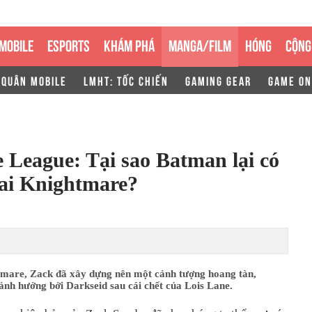
MOBILE
ESPORTS
KHÁM PHÁ
MANGA/FILM
HÓNG
CỘNG
 QUÂN MOBILE
LMHT: TỐC CHIẾN
GAMING GEAR
GAME ON
e League: Tại sao Batman lại có
lai Knightmare?
mare, Zack đã xây dựng nên một cảnh tượng hoang tàn,
nh hưởng bởi Darkseid sau cái chết của Lois Lane.