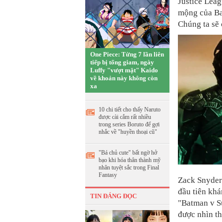
Justice Leag
mộng của Bat
Chúng ta sẽ 
One Piece: Từng 7 lần liên
tiếp bị tống giam, ngày
Luffy "vượt mặt" Kaido
về khoản này không còn
xa
10 chi tiết cho thấy Naruto
được cài cắm rất nhiều
trong series Boruto để gợi
nhắc về "huyền thoại cũ"
"Bá chủ cute" bất ngờ hở
bạo khi hóa thân thành mỹ
nhân tuyệt sắc trong Final
Fantasy
Zack Snyder
đầu tiên khá
TIN ĐÁNG ĐỌC
"Batman v S
được nhìn t