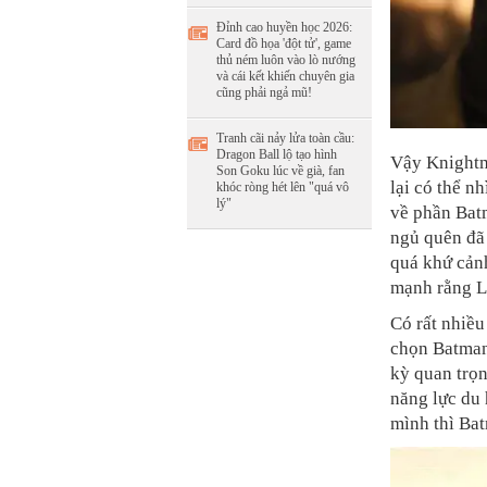
Đỉnh cao huyền học 2026:
Card đồ họa 'đột tử', game
thủ ném luôn vào lò nướng
và cái kết khiến chuyên gia
cũng phải ngả mũ!
Tranh cãi nảy lửa toàn cầu:
Dragon Ball lộ tạo hình
Vậy Knightma
Son Goku lúc về già, fan
lại có thể n
khóc ròng hét lên "quá vô
lý"
về phần Bat
ngủ quên đã
quá khứ cản
mạnh rằng Lo
Có rất nhiều
chọn Batman
kỳ quan trọ
năng lực du
mình thì Bat