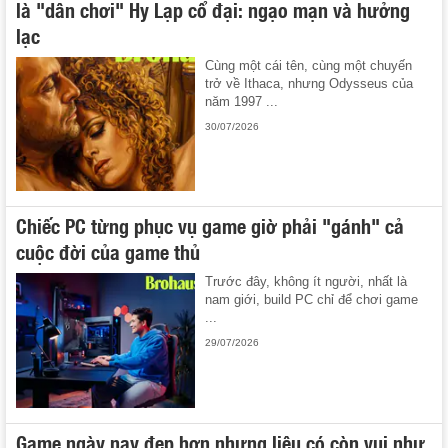
là "dân chơi" Hy Lạp cổ đại: ngạo mạn và hưởng
lạc
Cùng một cái tên, cùng một chuyến
trở về Ithaca, nhưng Odysseus của
năm 1997 ...
30/07/2026
Chiếc PC từng phục vụ game giờ phải "gánh" cả
cuộc đời của game thủ
Trước đây, không ít người, nhất là
nam giới, build PC chỉ để chơi game
...
29/07/2026
Game ngày nay đẹp hơn nhưng liệu có còn vui như