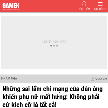
TÌM KIẾM
MỞ RỘNG
KHÁM PHÁ
QUAY LẠI
Những sai lầm chí mạng của đàn ông
khiến phụ nữ mất hứng: Không phải
cứ kích cỡ là tất cả!