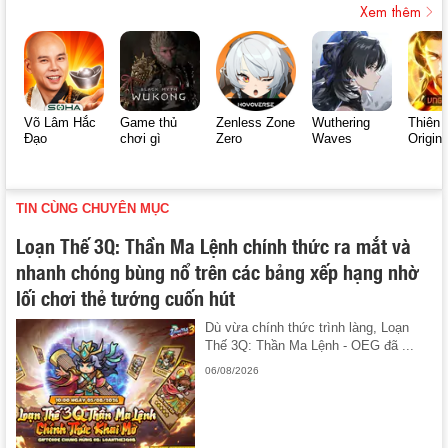
Xem thêm
Võ Lâm Hắc
Game thủ
Zenless Zone
Wuthering
Thiên 
Đạo
chơi gì
Zero
Waves
Origin
TIN CÙNG CHUYÊN MỤC
Loạn Thế 3Q: Thần Ma Lệnh chính thức ra mắt và
nhanh chóng bùng nổ trên các bảng xếp hạng nhờ
lối chơi thẻ tướng cuốn hút
Dù vừa chính thức trình làng, Loạn
Thế 3Q: Thần Ma Lệnh - OEG đã ...
06/08/2026