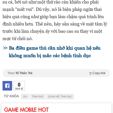
su cả, bởi nó như một thứ rào cản khiến cho phái
mạnh "mất vui". Dù vậy, nó là biện pháp ngừa thai
hiệu quả cũng như giúp bạn làm chậm quá trình lên
đỉnh nhiều hơn. Thế nên, hãy sẵn sàng về mặt tâm lý
trước khi làm chuyện ấy với bao cao su thay vì một
mực từ chối nó.
Ba điều game thủ cần nhớ khi quan hệ nếu
không muốn bị mắc các bệnh tình dục
Theo
Trí Thức Trẻ
Copy link
0
CHIA SẺ
TỪ KHÓA
18+
TÌNH DỤC
QUAN HỆ TÌNH DỤC
GAME MOBILE HOT