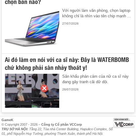
chọn bản nào?
Với người làm văn phòng, chọn laptop
không chỉ là nhìn vào tên chip mạnh ...
27/07/2026
Ai đó làm ơn nói với ca sĩ này: Đây là WATERBOMB
chứ không phải sàn nhảy thoát y!
Sân khấu phản cảm của nữ ca sĩ này
đang gây tranh cãi dữ dội.
26/07/2026
GameK
© Copyright 2007 - 2026 –
Công ty Cổ phần VCCorp
TRỤ SỞ HÀ NỘI:
Tầng 22, Tòa nhà Center Building, Hapulico Complex, Số
01, phố Nguyễn Huy Tưởng, phường Thanh Xuân, thành phố Hà Nội.