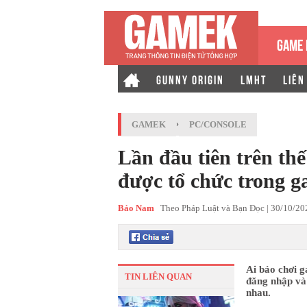
GAME 
GUNNY ORIGIN
LMHT
LIÊN
GAMEK
›
PC/CONSOLE
Lần đầu tiên trên thế
được tổ chức tron
Bảo Nam
Theo Pháp Luật và Bạn Đọc |
30/10/20
Ai bảo chơi g
TIN LIÊN QUAN
đăng nhập và 
nhau.