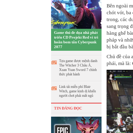
Bên ngoài m
chót vót, ba
trong, các d
sang trọng đ
Game thủ đe dọa nhà phát
hàng ghế bàn
triển CD Projekt Red vì trì
pháp và nhữn
hoãn bom tấn Cyberpunk
bị bắt đầu b
2077
Chủ đề của 
Tựa game được mệnh danh
phái, mà là: 
The Witcher 3 Châu Á,
Xuan Yuan Sword 7 chính
thức phát hành
Link tải miễn phí Blair
Witch, game kinh dị khiến
người chơi phải mất ngủ
TIN ĐÁNG ĐỌC