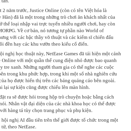
 tấn.
t 2 năm trước, Justice Online (còn có tên Việt hóa là
 Hàn) đã là một trong những trò chơi ăn khách nhất của
 thể loại nhập vai trực tuyến nhiều người chơi, hay còn
MMORPG. Về cơ bản, nó tương tự phần nào World of
hưng với các bậc thầy võ thuật và các kiếm sĩ chiến đấu
ôi đền hay các khu vườn theo kiểu cổ điển.
ội nghị học thuật này, NetEase Games đã tái hiện một cảnh
e Online với một quần thể cung điện nhỏ được bao quanh
y tre xanh. Những người tham gia có thể nghe các cuộc
ên trong khu phức hợp, trong khi một số nhà nghiên cứu
của họ được hiển thị trên các bảng quảng cáo bên ngoài.
i lại sự kiện cũng được chiếu lên màn hình.
đặt ra sẽ được hỏi trong hộp trò chuyện hoặc bằng cách
nói. Nhân vật đại diện của các nhà khoa học có thể được
với hàng tá tùy chọn trang phục và phụ kiện.
 hội nghị AI đầu tiên trên thế giới được tổ chức trong một
n tử, theo NetEase.