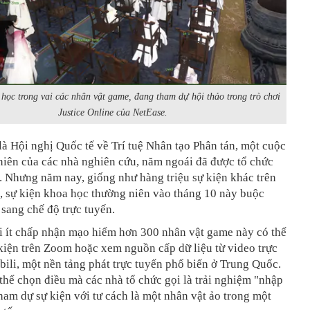
học trong vai các nhân vật game, đang tham dự hội thảo trong trò chơi
Justice Online của NetEase.
là Hội nghị Quốc tế về Trí tuệ Nhân tạo Phân tán, một cuộc
niên của các nhà nghiên cứu, năm ngoái đã được tổ chức
. Nhưng năm nay, giống như hàng triệu sự kiện khác trên
i, sự kiện khoa học thường niên vào tháng 10 này buộc
sang chế độ trực tuyến.
 ít chấp nhận mạo hiểm hơn 300 nhân vật game này có thể
kiện trên Zoom hoặc xem nguồn cấp dữ liệu từ video trực
libili, một nền tảng phát trực tuyến phổ biến ở Trung Quốc.
thể chọn điều mà các nhà tổ chức gọi là trải nghiệm "nhập
 tham dự sự kiện với tư cách là một nhân vật ảo trong một