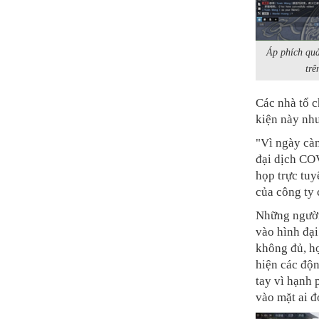
Áp phích quả
trê
Các nhà tổ c
kiện này như
"Vì ngày càn
đại dịch COV
họp trực tuy
của công ty 
Những người
vào hình đại
không đủ, họ
hiện các độn
tay vì hạnh p
vào mặt ai đ