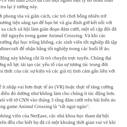
19 vào năm 2020 đã cho mọi người một lý do hoàn toàn
tra lại ý tưởng này.
h phong tỏa và giãn cách, các trò chơi bỗng nhiên trở
ương tiện sáng tạo để bạn bè và gia đình giữ kết nối với
 xa cách xã hội làm gián đoạn đám cưới, một số cặp đôi đã
i thề nguyện trong game Animal Crossing. Và khi các
rường đại học trống không, các sinh viên tốt nghiệp đã tập
Minecraft để nhận bằng tốt nghiệp trong các buổi lễ ảo.
ộng này không chỉ là trò chuyện trực tuyến. Chúng đại
ng nỗ lực tái tạo các yếu tố của sự tương tác trong đời
hi thức của các sự kiện và các giá trị tình cảm gắn liền với
 ít nhập vai hơn thực tế ảo (VR) hoặc thực tế tăng cường
 điều đó dường như không làm cho chúng ít tác động hơn.
ói với tờ CNN vào tháng 3 rằng đám cưới trên bãi biển ảo
ong game Animal Crossing là "rất ngọt ngào".
phóng viên của NetEase, các nhà khoa học tham dự hội
trên đều cho biết họ đã có một khoảng thời gian vui vẻ khi