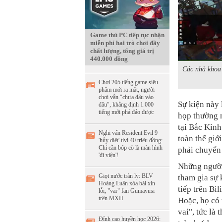
Game thủ PC tiếp tục nhận
miễn phí hai trò chơi đầy
chất lượng, tổng giá trị
440.000 đồng
Các nhà khoa 
Chơi 205 tiếng game siêu
phẩm mới ra mắt, người
chơi vẫn "chưa đâu vào
Sự kiện này 
đâu", khẳng định 1.000
tiếng mới phá đảo được
họp thường 
tại Bắc Kinh
Nghi vấn Resident Evil 9
toàn thế giớ
'hủy diệt' tivi 40 triệu đồng:
Chỉ cần bóp cò là màn hình
phải chuyển 
'đi viện'!
Những người
Giọt nước tràn ly: BLV
tham gia sự 
Hoàng Luân xóa bài xin
tiếp trên Bi
lỗi, "var" fan Gumayusi
trên MXH
Hoặc, họ có 
vai", tức là
Đỉnh cao huyền học 2026: