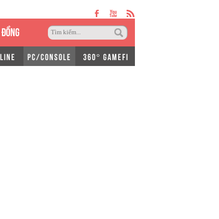
 ĐỒNG
LINE
PC/CONSOLE
360° GAMEFI