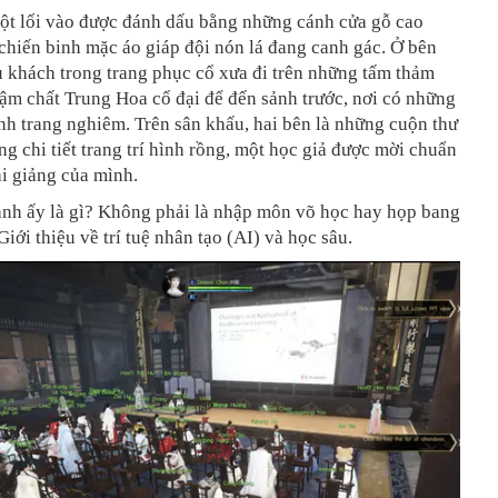
ột lối vào được đánh dấu bằng những cánh cửa gỗ cao
 chiến binh mặc áo giáp đội nón lá đang canh gác. Ở bên
u khách trong trang phục cổ xưa đi trên những tấm thảm
ậm chất Trung Hoa cổ đại để đến sảnh trước, nơi có những
h trang nghiêm. Trên sân khấu, hai bên là những cuộn thư
g chi tiết trang trí hình rồng, một học giả được mời chuẩn
ài giảng của mình.
anh ấy là gì? Không phải là nhập môn võ học hay họp bang
Giới thiệu về trí tuệ nhân tạo (AI) và học sâu.