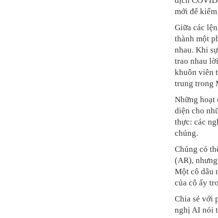
dịch COVID-
mới để kiểm 
Giữa các lện
thành một ph
nhau. Khi sự
trao nhau lờ
khuôn viên t
trung trong 
Những hoạt đ
diện cho nhữ
thực: các ng
chúng.
Chúng có thể
(AR), nhưng
Một cô dâu n
của cô ấy tr
Chia sẻ với 
nghị AI nói 