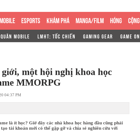
MOBILE
ESPORTS
KHÁM PHÁ
MANGA/FILM
HÓNG
CỘNG
 QUÂN MOBILE
LMHT: TỐC CHIẾN
GAMING GEAR
GAME ON
 giới, một hội nghị khoa học
g game MMORPG
20 04:37 PM
ame là ít học? Giờ đây các nhà khoa học hàng đầu cũng phải
tạo tài khoản mới có thể gặp gỡ và chia sẻ nghiên cứu với