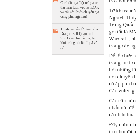
trò chơi bom
Card đồ họa 'đột tử', game
thủ ném luôn vào lò nướng
Từ khi ra mắ
và cái kết khiến chuyên gia
cũng phải ngả mũ!
Nghịch Thủy
Trung Quốc ở
Tranh cãi nảy lửa toàn cầu:
gọi tắt là 
Dragon Ball lộ tạo hình
Warcraft , n
Son Goku lúc về già, fan
khóc ròng hét lên "quá vô
trong các ng
lý"
Để tổ chức h
trong Justic
bởi những lũ
nói chuyện b
có áp phích 
Các video gh
Các câu hỏi 
nhấn nút để 
cá nhân hóa 
Đây chính là
trò chơi điệ