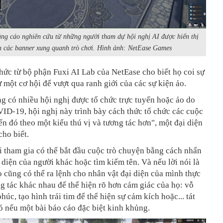
ng cáo nghiên cứu từ những người tham dự hội nghị AI được hiển thị
n các banner xung quanh trò chơi. Hình ảnh: NetEase Games
hức từ bộ phận Fuxi AI Lab của NetEase cho biết họ coi sự
 một cơ hội để vượt qua ranh giới của các sự kiện ảo.
g có nhiều hội nghị được tổ chức trực tuyến hoặc ảo do
ID-19, hội nghị này trình bày cách thức tổ chức các cuộc
ến đó theo một kiểu thú vị và tương tác hơn", một đại diện
cho biết.
 tham gia có thể bắt đầu cuộc trò chuyện bằng cách nhấn
 diện của người khác hoặc tìm kiếm tên. Và nếu lời nói là
 cũng có thể ra lệnh cho nhân vật đại diện của mình thực
g tác khác nhau để thể hiện rõ hơn cảm giác của họ: vỗ
húc, tạo hình trái tim để thể hiện sự cảm kích hoặc... tát
ó nếu một bài báo cáo đặc biệt kinh khủng.