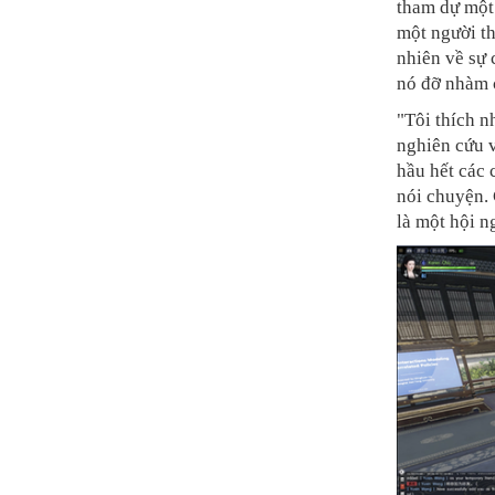
tham dự một 
một người t
nhiên về sự c
nó đỡ nhàm c
"Tôi thích n
nghiên cứu v
hầu hết các
nói chuyện.
là một hội n