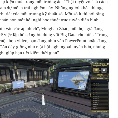
sự kiện thực trong môi trường ảo. "Thật tuyệt vời" là cách
ham dự mô tả trải nghiệm này. Những người khác thì ngạc
hi tiết của môi trường kỹ thuật số. Một số ít thì nói rằng
hán hơn một hội nghị học thuật trực tuyến điển hình.
hìn vào các áp phích", Minghao Zhao, một học giả đang
ề việc lập hồ sơ người dùng với Big Data cho biết. "Trong
 cuộc họp video, bạn đang nhìn vào PowerPoint hoặc đang
 Còn đây giống như một hội nghị ngoại tuyến hơn, nhưng
ghị giúp bạn tiết kiệm thời gian".