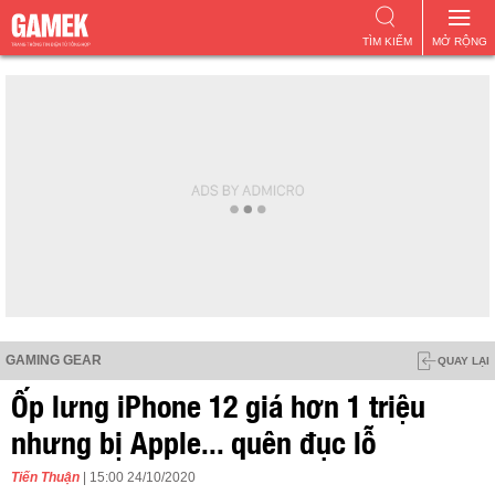
TÌM KIẾM
MỞ RỘNG
GAMING GEAR
QUAY LẠI
Ốp lưng iPhone 12 giá hơn 1 triệu
nhưng bị Apple... quên đục lỗ
Tiến Thuận
| 15:00 24/10/2020