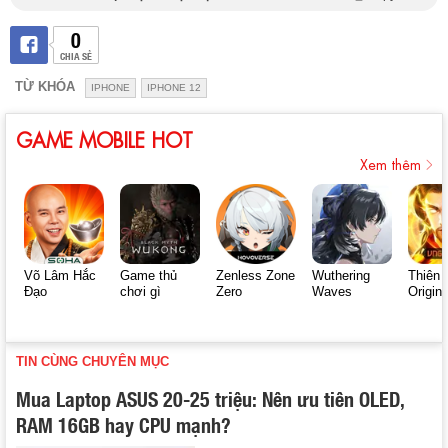
0
CHIA SẺ
TỪ KHÓA
IPHONE
IPHONE 12
GAME MOBILE HOT
Xem thêm
Võ Lâm Hắc
Game thủ
Zenless Zone
Wuthering
Thiên 
Đạo
chơi gì
Zero
Waves
Origin
TIN CÙNG CHUYÊN MỤC
Mua Laptop ASUS 20-25 triệu: Nên ưu tiên OLED,
RAM 16GB hay CPU mạnh?