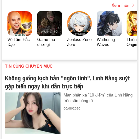
Xem thêm
Võ Lâm Hắc
Game thủ
Zenless Zone
Wuthering
Thiên 
Đạo
chơi gì
Zero
Waves
Origin
TIN CÙNG CHUYÊN MỤC
Không giống kịch bản "ngôn tình", Linh Nắng suýt
gặp biến ngay khi dẫn trực tiếp
Màn phản xạ "10 điểm" của Linh Nắng
trên sân bóng rổ.
06/08/2026