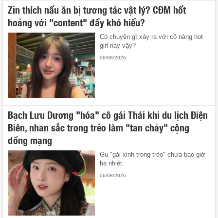
Zin thích nấu ăn bị tương tác vật lý? CĐM hốt
hoảng với "content" đầy khó hiểu?
Có chuyện gì xảy ra với cô nàng hot
girl này vậy?
06/08/2026
Bạch Lưu Dương "hóa" cô gái Thái khi du lịch Điện
Biên, nhan sắc trong trẻo làm "tan chảy" cộng
đồng mạng
Gu "gái xinh trong trẻo" chưa bao giờ
hạ nhiệt.
06/08/2026