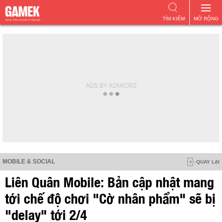
TÌM KIẾM
MỞ RỘNG
MOBILE & SOCIAL
QUAY LẠI
Liên Quân Mobile: Bản cập nhật mang
tới chế độ chơi "Cờ nhân phẩm" sẽ bị
"delay" tới 2/4