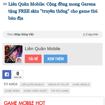
Liên Quân Mobile: Cộng đồng mong Garena
tặng FREE skin "truyền thống" cho game thủ
bản địa
Theo
Nhịp Sống Việt
Copy link
Liên Quân Mobile
TẢI VỀ
XEM THÊM
0
CHIA SẺ
TỪ KHÓA
LIÊN QUÂN MOBILE
ARENA OF VALOR
GAME MOBILE
GAME MOBA
GAME CHIẾN THUẬT
TIN TỨC GAME
GAME MOBILE HOT