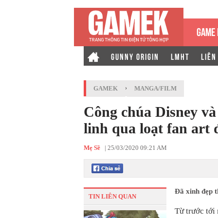
GAME 
GUNNY ORIGIN
LMHT
LIÊN
GAMEK
›
MANGA/FILM
Công chúa Disney và
linh qua loạt fan ar
Mẹ Sề
|
25/03/2020 09:21 AM
Đã xinh đẹp t
TIN LIÊN QUAN
Từ trước tới