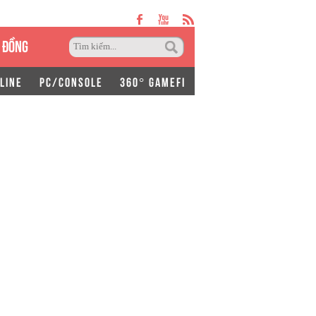
 ĐỒNG
LINE
PC/CONSOLE
360° GAMEFI