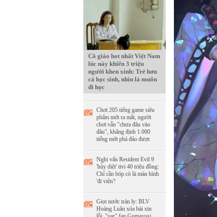
Cô giáo hot nhất Việt Nam
lúc này khiến 3 triệu
người khen xinh: Trẻ hơn
cả học sinh, nhìn là muốn
đi học
Chơi 205 tiếng game siêu
phẩm mới ra mắt, người
chơi vẫn "chưa đâu vào
đâu", khẳng định 1.000
tiếng mới phá đảo được
Nghi vấn Resident Evil 9
'hủy diệt' tivi 40 triệu đồng:
Chỉ cần bóp cò là màn hình
'đi viện'!
Giọt nước tràn ly: BLV
Hoàng Luân xóa bài xin
lỗi, "var" fan Gumayusi