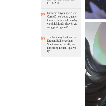
trên MXH
Đỉnh cao huyền học 2026:
Card đồ họa 'đột tử', game
thủ ném luôn vào lò nướng
và cái kết khiến chuyên gia
cũng phải ngả mũ!
Tranh cãi nảy lửa toàn cầu:
Dragon Ball lộ tạo hình
Son Goku lúc về già, fan
khóc ròng hét lên "quá vô
lý"