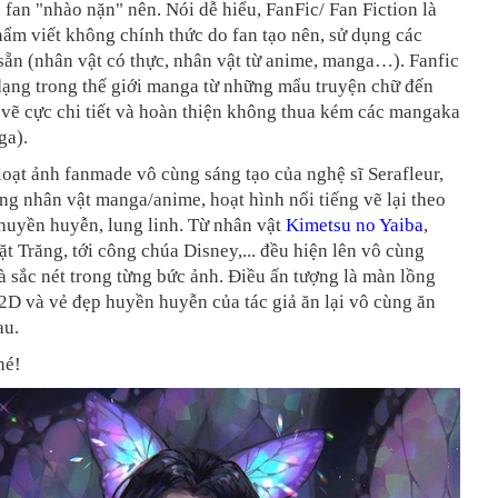
 fan "nhào nặn" nên. Nói dễ hiểu, FanFic/ Fan Fiction là
ẩm viết không chính thức do fan tạo nên, sử dụng các
sẵn (nhân vật có thực, nhân vật từ anime, manga…). Fanfic
dạng trong thế giới manga từ những mẩu truyện chữ đến
vẽ cực chi tiết và hoàn thiện không thua kém các mangaka
ga).
loạt ảnh fanmade vô cùng sáng tạo của nghệ sĩ Serafleur,
g nhân vật manga/anime, hoạt hình nổi tiếng vẽ lại theo
huyền huyễn, lung linh. Từ nhân vật
Kimetsu no Yaiba
,
 Trăng, tới công chúa Disney,... đều hiện lên vô cùng
 sắc nét trong từng bức ảnh. Điều ấn tượng là màn lồng
2D và vẻ đẹp huyền huyễn của tác giả ăn lại vô cùng ăn
au.
hé!