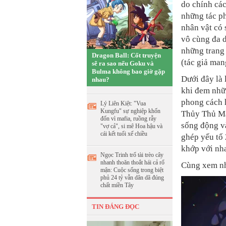
do chính các
những tác ph
nhân vật có 
vô cùng đa 
những trang 
Dragon Ball: Cốt truyện
(tác giả man
sẽ ra sao nếu Goku và
Bulma không bao giờ gặp
Dưới đây là 
nhau?
khi đem nhữn
phong cách 
Lý Liên Kiệt: "Vua
Kungfu" sự nghiệp khốn
Thủy Thủ Mặt
đốn vì mafia, ruồng rẫy
sống động và
"vợ cả", si mê Hoa hậu và
cái kết tuổi xế chiều
ghép yếu tố 
khớp với nh
Ngọc Trinh trổ tài trèo cây
nhanh thoăn thoắt hái cả rổ
Cùng xem n
mận: Cuộc sống trong biệt
phủ 24 tỷ vẫn dân dã đúng
chất miền Tây
TIN ĐÁNG ĐỌC