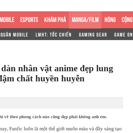
MOBILE
ESPORTS
KHÁM PHÁ
MANGA/FILM
HÓNG
CỘNG
 QUÂN MOBILE
LMHT: TỐC CHIẾN
GAMING GEAR
GAME ON
 dàn nhân vật anime đẹp lung
t đậm chất huyền huyễn
hì vẽ theo phong cách nào cũng đẹp phải không anh em.
 nay, Fanfic luôn là một thế giới muôn màu và đầy sáng tạo