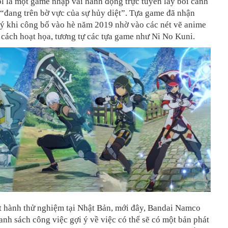
l là một game nhập vai hành động trực tuyến lấy bối cảnh
 “đang trên bờ vực của sự hủy diệt”. Tựa game đã nhận
 ý khi công bố vào hè năm 2019 nhờ vào các nét vẽ anime
cách hoạt họa, tương tự các tựa game như Ni No Kuni.
t hành thử nghiệm tại Nhật Bản, mới đây, Bandai Namco
anh sách công việc gợi ý về việc có thể sẽ có một bản phát