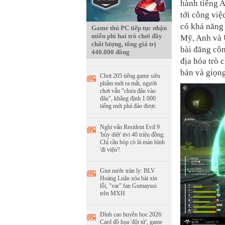
hành tiếng 
tới công việ
có khả năng
Game thủ PC tiếp tục nhận
miễn phí hai trò chơi đầy
Mỹ, Anh và 
chất lượng, tổng giá trị
bài đăng côn
440.000 đồng
địa hóa trò 
bản và giọng
Chơi 205 tiếng game siêu
phẩm mới ra mắt, người
chơi vẫn "chưa đâu vào
đâu", khẳng định 1.000
tiếng mới phá đảo được
Nghi vấn Resident Evil 9
'hủy diệt' tivi 40 triệu đồng:
Chỉ cần bóp cò là màn hình
'đi viện'!
Giọt nước tràn ly: BLV
Hoàng Luân xóa bài xin
lỗi, "var" fan Gumayusi
trên MXH
Đỉnh cao huyền học 2026:
Card đồ họa 'đột tử', game