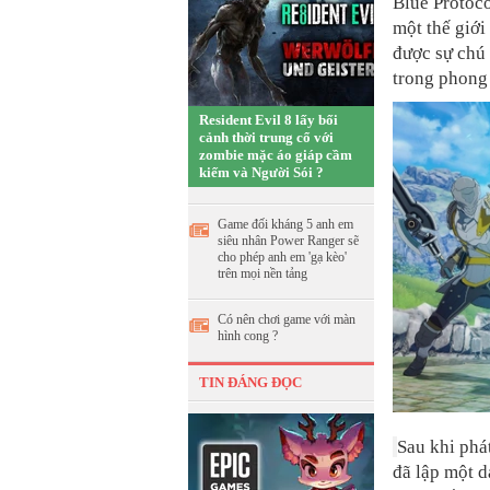
Blue Protoco
một thế giới
được sự chú
trong phong 
Resident Evil 8 lấy bối
cảnh thời trung cổ với
zombie mặc áo giáp cầm
kiếm và Người Sói ?
Game đối kháng 5 anh em
siêu nhân Power Ranger sẽ
cho phép anh em 'gạ kèo'
trên mọi nền tảng
Có nên chơi game với màn
hình cong ?
TIN ĐÁNG ĐỌC
Sau khi phá
đã lập một d