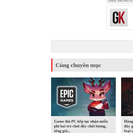
THỜI TRUNG C
Cùng chuyên mục
Game thủ PC tiếp tục nhận miễn
Hàng
phí hai trò chơi đầy chất lượng,
đáy g
tổng giá...
loại c