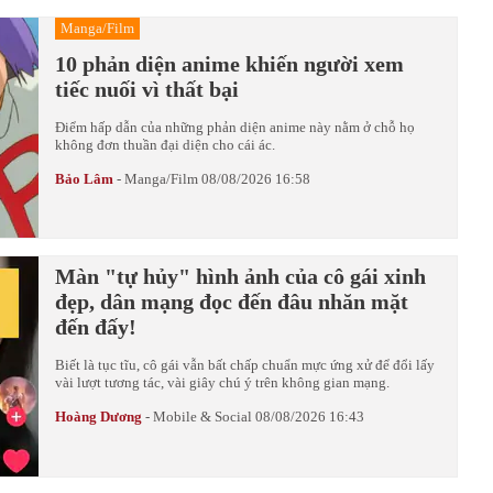
Manga/Film
10 phản diện anime khiến người xem
tiếc nuối vì thất bại
Điểm hấp dẫn của những phản diện anime này nằm ở chỗ họ
không đơn thuần đại diện cho cái ác.
Bảo Lâm
-
Manga/Film
08/08/2026 16:58
Màn "tự hủy" hình ảnh của cô gái xinh
đẹp, dân mạng đọc đến đâu nhăn mặt
đến đấy!
Biết là tục tĩu, cô gái vẫn bất chấp chuẩn mực ứng xử để đổi lấy
vài lượt tương tác, vài giây chú ý trên không gian mạng.
Hoàng Dương
-
Mobile & Social
08/08/2026 16:43