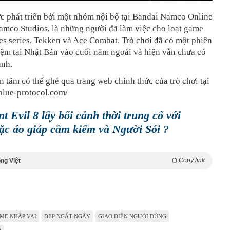
c phát triển bởi một nhóm nội bộ tại Bandai Namco Online
amco Studios, là những người đã làm việc cho loạt game
es series, Tekken và Ace Combat. Trò chơi đã có một phiên
iệm tại Nhật Bản vào cuối năm ngoái và hiện vẫn chưa có
ành.
 tâm có thể ghé qua trang web chính thức của trò chơi tại
/blue-protocol.com/
t Evil 8 lấy bối cảnh thời trung cổ với
ặc áo giáp cầm kiếm và Người Sói ?
Copy link
ng Việt
ME NHẬP VAI
ĐẸP NGẤT NGÂY
GIAO DIỆN NGƯỜI DÙNG