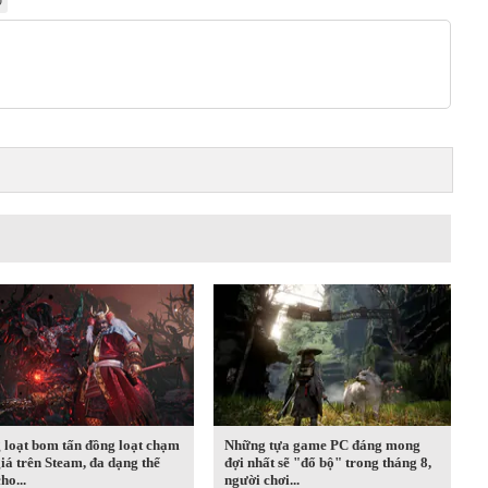
Ổ
 loạt bom tấn đồng loạt chạm
Những tựa game PC đáng mong
iá trên Steam, đa dạng thể
đợi nhất sẽ "đổ bộ" trong tháng 8,
ho...
người chơi...