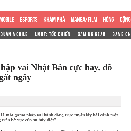
MOBILE
ESPORTS
KHÁM PHÁ
MANGA/FILM
HÓNG
CỘNG
 QUÂN MOBILE
LMHT: TỐC CHIẾN
GAMING GEAR
GAME ON
hập vai Nhật Bản cực hay, đồ
gất ngây
 là một game nhập vai hành động trực tuyến lấy bối cảnh một
g trên bờ vực của sự hủy diệt”.