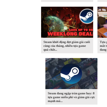
Steam khởi động đợt giảm giá cuối
Tựa 
cùng của tháng, nhiều tựa game
mắt t
quá chất...
đang 
Steam đang ngập tràn game hay: 8
tựa game miễn phí và giảm giá cực
mạnh mà...