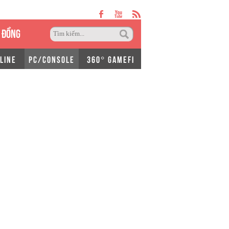
 ĐỒNG
LINE
PC/CONSOLE
360° GAMEFI