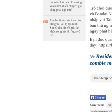
thủ ném luôn vào lò nướng
và cái kết khiến chuyên gia
Trò chơi đượ
cũng phải ngả mũ!
và Bandai N
nhập vai Tal
Tranh cãi nảy lửa toàn cầu:
Dragon Ball lộ tạo hình
bản thử ngh
Son Goku lúc về già, fan
ngày phát h
khóc ròng hét lên "quá vô
lý"
Bạn đọc quan
đây: https:/
Residen
zombie m
Theo
Nhịp Số
Xem thêm:
GA