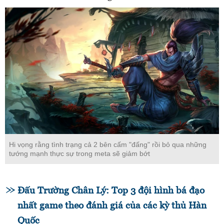
Hi vọng rằng tình trạng cả 2 bên cấm "đấng" rồi bỏ qua những
tướng mạnh thực sự trong meta sẽ giảm bớt
Đấu Trường Chân Lý: Top 3 đội hình bá đạo
nhất game theo đánh giá của các kỳ thủ Hàn
Quốc