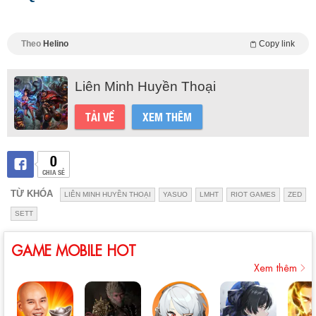
Theo
Helino
Copy link
Liên Minh Huyền Thoại
TẢI VỀ
XEM THÊM
0
CHIA SẺ
TỪ KHÓA
LIÊN MINH HUYỀN THOẠI
YASUO
LMHT
RIOT GAMES
ZED
SETT
GAME MOBILE HOT
Xem thêm