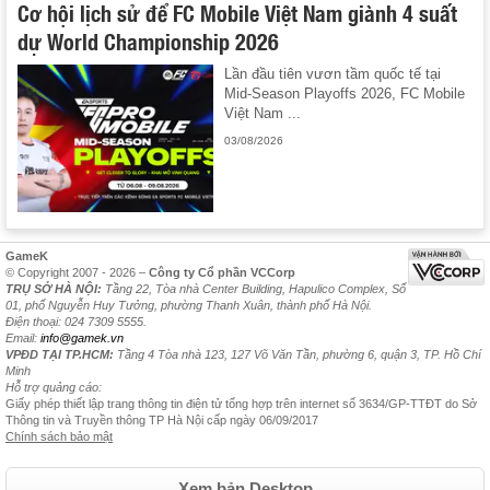
Cơ hội lịch sử để FC Mobile Việt Nam giành 4 suất
dự World Championship 2026
Lần đầu tiên vươn tầm quốc tế tại
Mid-Season Playoffs 2026, FC Mobile
Việt Nam ...
03/08/2026
GameK
© Copyright 2007 - 2026 –
Công ty Cổ phần VCCorp
TRỤ SỞ HÀ NỘI:
Tầng 22, Tòa nhà Center Building, Hapulico Complex, Số
01, phố Nguyễn Huy Tưởng, phường Thanh Xuân, thành phố Hà Nội.
Điện thoại: 024 7309 5555.
Email:
info@gamek.vn
VPĐD TẠI TP.HCM:
Tầng 4 Tòa nhà 123, 127 Võ Văn Tần, phường 6, quận 3, TP. Hồ Chí
Minh
Hỗ trợ quảng cáo:
Giấy phép thiết lập trang thông tin điện tử tổng hợp trên internet số 3634/GP-TTĐT do Sở
Thông tin và Truyền thông TP Hà Nội cấp ngày 06/09/2017
Chính sách bảo mật
Xem bản Desktop