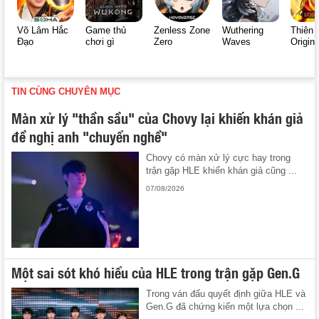
Võ Lâm Hắc
Game thủ
Zenless Zone
Wuthering
Thiên 
Đạo
chơi gì
Zero
Waves
Origin
TIN CÙNG CHUYÊN MỤC
Màn xử lý "thần sầu" của Chovy lại khiến khán giả
đề nghị anh "chuyển nghề"
Chovy có màn xử lý cực hay trong
trận gặp HLE khiến khán giả cũng ...
07/08/2026
Một sai sót khó hiểu của HLE trong trận gặp Gen.G
Trong ván đấu quyết định giữa HLE và
Gen.G đã chứng kiến một lựa chọn ...