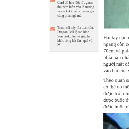
Card đồ họa 'đột tử', game
thủ ném luôn vào lò nướng
và cái kết khiến chuyên gia
cũng phải ngả mũ!
Tranh cãi nảy lửa toàn cầu:
Dragon Ball lộ tạo hình
Son Goku lúc về già, fan
Hai tay nạn 
khóc ròng hét lên "quá vô
ngang còn có
lý"
70cm về phí
phía nạn nh
người mặt đồ
vào hai cục 
Theo quan sá
có thể do mộ
được trói nh
được buộc ở 
được buộc rấ