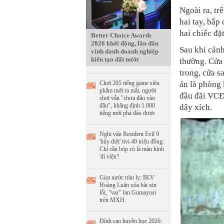
Ngoài ra, tr
hai tay, bắp
hai chiếc đặ
Better Choice Awards
2026 khởi động, lần đầu
Sau khi cảnh 
vinh danh doanh nghiệp
kiến tạo đất nước
thường. Cửa
trong, cửa s
Chơi 205 tiếng game siêu
án là phòng 
phẩm mới ra mắt, người
đầu đãi VCĐ 
chơi vẫn "chưa đâu vào
đâu", khẳng định 1.000
dây xích.
tiếng mới phá đảo được
Nghi vấn Resident Evil 9
'hủy diệt' tivi 40 triệu đồng:
Chỉ cần bóp cò là màn hình
'đi viện'!
Giọt nước tràn ly: BLV
Hoàng Luân xóa bài xin
lỗi, "var" fan Gumayusi
trên MXH
Đỉnh cao huyền học 2026: