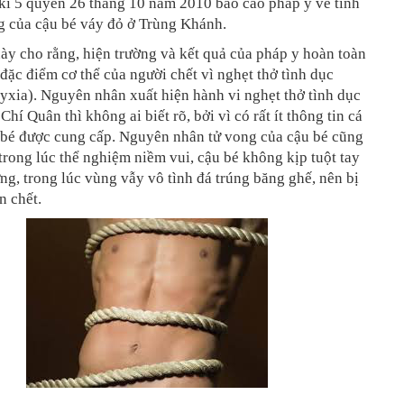
kì 5 quyển 26 tháng 10 năm 2010 báo cáo pháp y về tình
g của cậu bé váy đỏ ở Trùng Khánh.
y cho rằng, hiện trường và kết quả của pháp y hoàn toàn
đặc điểm cơ thể của người chết vì nghẹt thở tình dục
yxia). Nguyên nhân xuất hiện hành vi nghẹt thở tình dục
hí Quân thì không ai biết rõ, bởi vì có rất ít thông tin cá
 bé được cung cấp. Nguyên nhân tử vong của cậu bé cũng
: trong lúc thể nghiệm niềm vui, cậu bé không kịp tuột tay
ng, trong lúc vùng vẫy vô tình đá trúng băng ghế, nên bị
n chết.