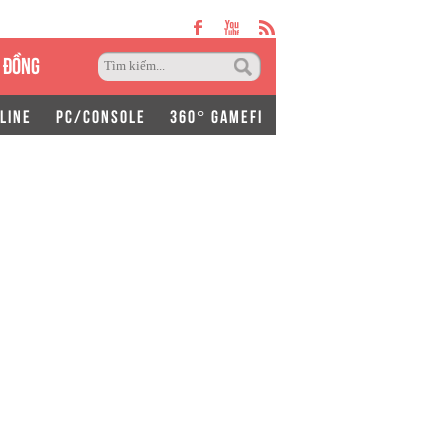
 ĐỒNG
LINE
PC/CONSOLE
360° GAMEFI