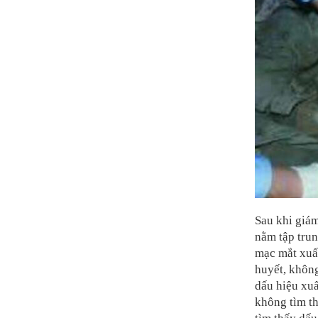
Sau khi giám
nằm tập trun
mạc mắt xuấ
huyết, không
dấu hiệu xu
không tìm th