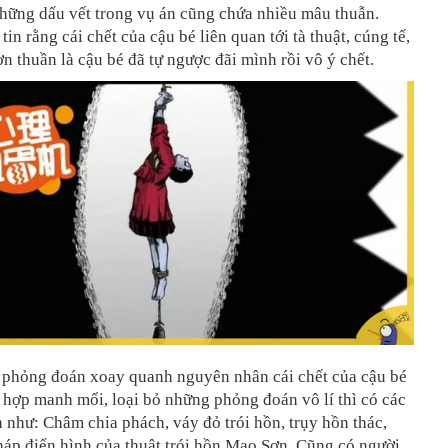
những dấu vết trong vụ án cũng chứa nhiều mâu thuẫn.
in rằng cái chết của cậu bé liên quan tới tà thuật, cúng tế,
n thuần là cậu bé đã tự ngược đãi mình rồi vô ý chết.
u phỏng đoán xoay quanh nguyên nhân cái chết của cậu bé
 hợp manh mối, loại bỏ những phỏng đoán vô lí thì có các
như: Châm chia phách, váy đỏ trói hồn, trụy hồn thác,
háp điển hình của thuật trói hồn Mao Sơn. Cũng có người