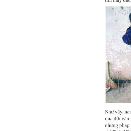
tìm thấy dấu
Như vậy, nạn
qua đời vào
những pháp 