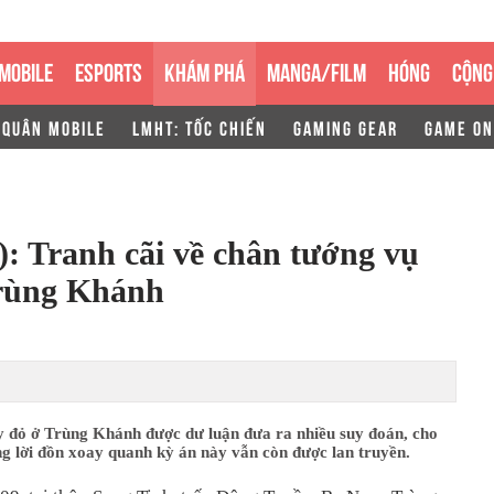
MOBILE
ESPORTS
KHÁM PHÁ
MANGA/FILM
HÓNG
CỘNG
 QUÂN MOBILE
LMHT: TỐC CHIẾN
GAMING GEAR
GAME ON
: Tranh cãi về chân tướng vụ
Trùng Khánh
y đỏ ở Trùng Khánh được dư luận đưa ra nhiều suy đoán, cho
g lời đồn xoay quanh kỳ án này vẫn còn được lan truyền.