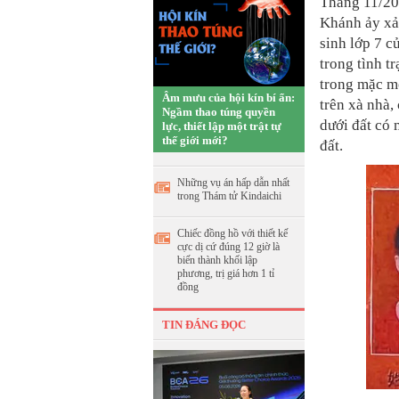
Tháng 11/20
Khánh ảy xả
sinh lớp 7 c
trong tình t
trong mặc mộ
Âm mưu của hội kín bí ẩn:
trên xà nhà,
Ngầm thao túng quyền
dưới đất có 
lực, thiết lập một trật tự
thế giới mới?
đất.
Những vụ án hấp dẫn nhất
trong Thám tử Kindaichi
Chiếc đồng hồ với thiết kế
cực dị cứ đúng 12 giờ là
biến thành khối lập
phương, trị giá hơn 1 tỉ
đồng
TIN ĐÁNG ĐỌC