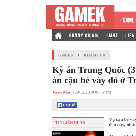
GAME 
GUNNY ORIGIN
LMHT
LIÊN
GAMEK
›
KHÁM PHÁ
Kỳ án Trung Quốc (3)
án cậu bé váy đỏ ở 
Jessie Mai
|
20/12/2019 05:59 PM
Vụ cậu bé vá
TIN LIÊN QUAN
đến nay, nhữn