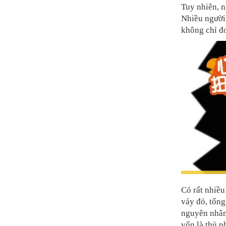
Tuy nhiên, 
Nhiều người t
không chỉ đơ
Có rất nhiề
váy đỏ, tổng
nguyên nhân 
vốn là thủ p