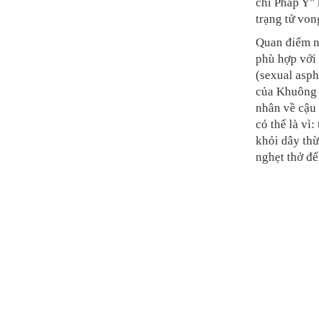
chí Pháp Y" 
trạng tử von
Quan điểm nà
phù hợp với 
(sexual asph
của Khuông C
nhân về cậu
có thể là vì
khỏi dây thừ
nghẹt thở đế