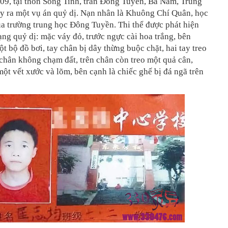
09, tại thôn Song Tinh, trấn Đông Tuyền, Ba Nam, Trùng
y ra một vụ án quỷ dị. Nạn nhân là Khuông Chí Quân, học
ủa trường trung học Đông Tuyền. Thi thể được phát hiện
rạng quỷ dị: mặc váy đỏ, trước ngực cài hoa trắng, bên
t bộ đồ bơi, tay chân bị dây thừng buộc chặt, hai tay treo
 chân không chạm đất, trên chân còn treo một quả cân,
một vết xước và lõm, bên cạnh là chiếc ghế bị đá ngã trên