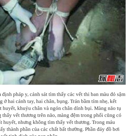
 định pháp y, cảnh sát tìm thấy các vết thi ban màu đỏ sậm
g ở hai cánh tay, hai chân, bụng. Trán bầm tím nhẹ, kết
t huyết, khuỷu chân và ngón chân dính bụi. Màng não tụ
 thấy vết thương trên não, màng đệm trong phổi cũng có
ất huyết, nhưng không tìm thấy vết thương. Trong máu
ấy thành phần của các chất bất thường. Phần đáy đồ bơi