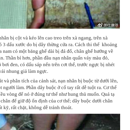
nhân bị cột và kéo lên cao treo trên xà ngang, trên xà
 3 dấu xước do bị dây thừng cứa ra. Cách thi thể khoảng
a nam có một băng ghế dài bị đá đổ, chân ghế hướng về
ân. Thần bí hơn, phần đầu nạn nhân quấn váy màu đỏ,
 bơi đen, có dấu sáp nến trên cơt thể, trước ngực bị nhét
vải nhung giả làm ngực.
t và phân tích của cảnh sát, nạn nhân bị buộc từ dưới lên,
t người làm. Phần dây buộc ở cổ tay rất dễ tuột ra. Cơ thể
iều vòng để nó ở đúng tư thế như hung thủ muốn. Quả tạ
chân để giữ độ ổn định của cơ thể; dây buộc dưới chân
t kỹ, rất chặt, không dễ tránh thoát.