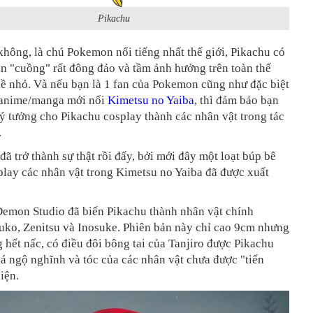
Pikachu
không, là chú Pokemon nổi tiếng nhất thế giới, Pikachu có
n "cuồng" rất đông đảo và tầm ảnh hưởng trên toàn thế
ề nhỏ. Và nếu bạn là 1 fan của Pokemon cũng như đặc biệt
 anime/manga mới nổi
Kimetsu no Yaiba
, thì đảm bảo bạn
 ý tưởng cho Pikachu cosplay thành các nhân vật trong tác
.
đã trở thành sự thật rồi đấy, bởi mới đây một loạt búp bê
lay các nhân vật trong Kimetsu no Yaiba đã được xuất
Demon Studio đã biến Pikachu thành nhân vật chính
uko, Zenitsu và Inosuke. Phiên bản này chỉ cao 9cm nhưng
g hết nấc, có điều đôi bông tai của Tanjiro được Pikachu
á ngộ nghĩnh và tóc của các nhân vật chưa được "tiến
iện.