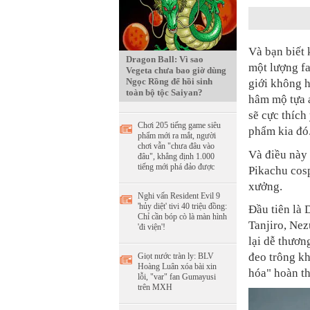
Và bạn biết 
Dragon Ball: Vì sao
một lượng fa
Vegeta chưa bao giờ dùng
Ngọc Rồng để hồi sinh
giới không h
toàn bộ tộc Saiyan?
hâm mộ tựa
sẽ cực thích
Chơi 205 tiếng game siêu
phẩm kia đó
phẩm mới ra mắt, người
chơi vẫn "chưa đâu vào
Và điều này 
đâu", khẳng định 1.000
tiếng mới phá đảo được
Pikachu cosp
xưởng.
Nghi vấn Resident Evil 9
'hủy diệt' tivi 40 triệu đồng:
Đầu tiên là 
Chỉ cần bóp cò là màn hình
Tanjiro, Nez
'đi viện'!
lại dễ thươn
đeo trông kh
Giọt nước tràn ly: BLV
Hoàng Luân xóa bài xin
hóa" hoàn th
lỗi, "var" fan Gumayusi
trên MXH