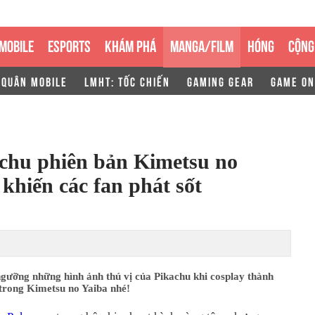
MOBILE
ESPORTS
KHÁM PHÁ
MANGA/FILM
HÓNG
CỘNG
 QUÂN MOBILE
LMHT: TỐC CHIẾN
GAMING GEAR
GAME ON
chu phiên bản Kimetsu no
khiến các fan phát sốt
gưỡng những hình ảnh thú vị của Pikachu khi cosplay thành
 trong Kimetsu no Yaiba nhé!