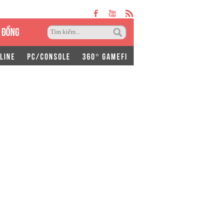
 ĐỒNG
LINE
PC/CONSOLE
360° GAMEFI