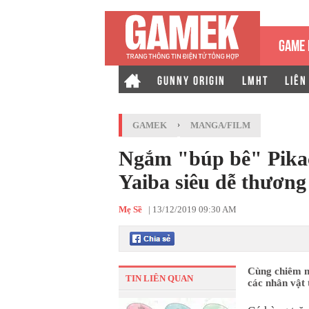
GAME 
GUNNY ORIGIN
LMHT
LIÊN
GAMEK
›
MANGA/FILM
Ngắm "búp bê" Pika
Yaiba siêu dễ thương 
Mẹ Sề
|
13/12/2019 09:30 AM
Cùng chiêm n
TIN LIÊN QUAN
các nhân vật