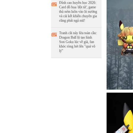
Đỉnh cao huyền học 2026:
Card đồ họa 'đột tử', game
thủ ném luôn vào lò nướng
và cái kết khiến chuyên gia
cũng phải ngả mũ!
Tranh cãi nảy lửa toàn cầu:
Dragon Ball lộ tạo hình
Son Goku lúc về già, fan
khóc ròng hét lên "quá vô
lý"