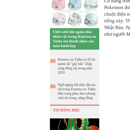
Có hàng tr
Pokemon đượ
chuột điện m
tiếng này. T
Nhật Bản. N
Chết cười khi ngắm dàn
như người M
nhân vật trong Kimetsu no
Yaiba trở thành nhân của
món bánh kẹp
Kimetsu no Yaiba và 10 bộ
anime đã "gây bão" khắp
cộng đồng fan trong năm
2019
Ngỡ ngàng khi thấy dàn trụ
cột trong Kimetsu no Yaiba
diện trang phục theo phong
cách trẻ trung, năng động
TIN ĐÁNG ĐỌC