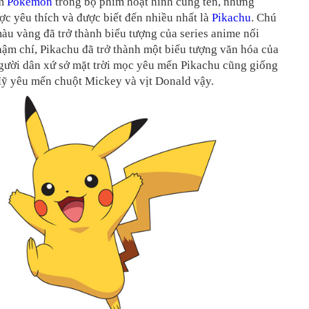
ăm
Pokemon
trong bộ phim hoạt hình cùng tên, nhưng
c yêu thích và được biết đến nhiều nhất là
Pikachu
. Chú
àu vàng đã trở thành biểu tượng của series anime nổi
hậm chí, Pikachu đã trở thành một biểu tượng văn hóa của
gười dân xứ sở mặt trời mọc yêu mến Pikachu cũng giống
ỹ yêu mến chuột Mickey và vịt Donald vậy.