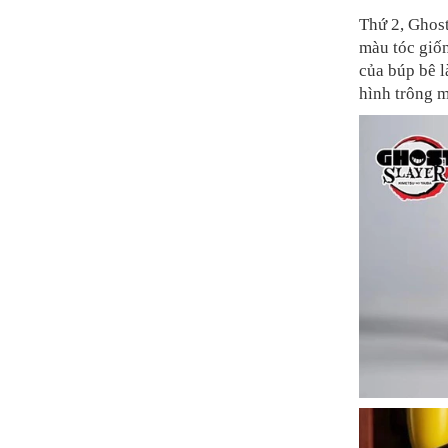
Thứ 2, Ghost
màu tóc giốn
của búp bê l
hình trông 