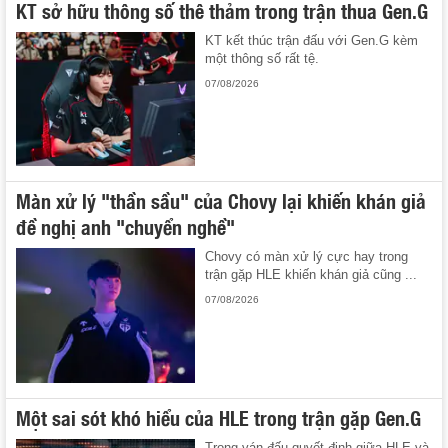
KT sở hữu thông số thê thảm trong trận thua Gen.G
KT kết thúc trận đấu với Gen.G kèm
một thông số rất tệ.
07/08/2026
Màn xử lý "thần sầu" của Chovy lại khiến khán giả
đề nghị anh "chuyển nghề"
Chovy có màn xử lý cực hay trong
trận gặp HLE khiến khán giả cũng ...
07/08/2026
Một sai sót khó hiểu của HLE trong trận gặp Gen.G
Trong ván đấu quyết định giữa HLE và