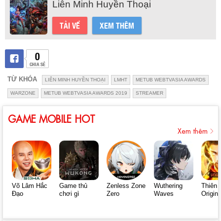
Liên Minh Huyền Thoại
TẢI VỀ
XEM THÊM
0
CHIA SẺ
TỪ KHÓA
LIÊN MINH HUYỀN THOẠI
LMHT
METUB WEBTVASIA AWARDS
WARZONE
METUB WEBTVASIA AWARDS 2019
STREAMER
GAME MOBILE HOT
Xem thêm
Võ Lâm Hắc
Game thủ
Zenless Zone
Wuthering
Thiên 
Đạo
chơi gì
Zero
Waves
Origin