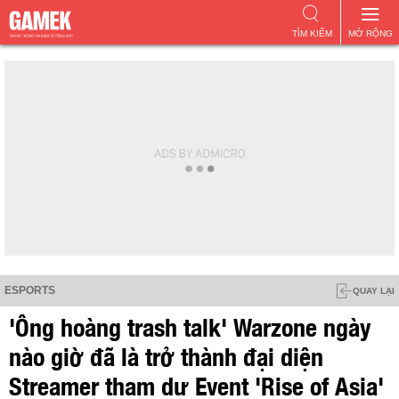
TÌM KIẾM
MỞ RỘNG
ESPORTS
QUAY LẠI
'Ông hoàng trash talk' Warzone ngày
nào giờ đã là trở thành đại diện
Streamer tham dự Event 'Rise of Asia'