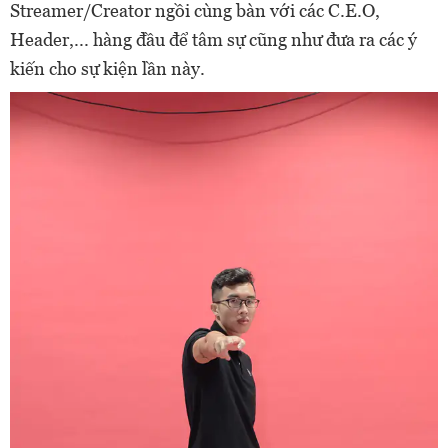
Streamer/Creator ngồi cùng bàn với các C.E.O,
Header,... hàng đầu để tâm sự cũng như đưa ra các ý
kiến cho sự kiện lần này.