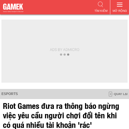
TÌM KIẾM
MỞ RỘNG
ESPORTS
QUAY LẠI
Riot Games đưa ra thông báo ngừng
việc yêu cầu người chơi đổi tên khi
có quá nhiều tài khoản 'rác'