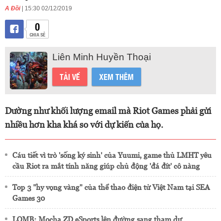
A Đồi
| 15:30 02/12/2019
0
CHIA SẺ
Liên Minh Huyền Thoại
TẢI VỀ
XEM THÊM
Dường như khối lượng email mà Riot Games phải gửi
nhiều hơn kha khá so với dự kiến của họ.
Cáu tiết vì trò 'sống ký sinh' của Yuumi, game thủ LMHT yêu
cầu Riot ra mắt tính năng giúp chủ động 'đá đít' cô nàng
Top 3 "hy vọng vàng" của thể thao điện tử Việt Nam tại SEA
Games 30
LQMB: Mocha ZD eSports lên đường sang tham dự