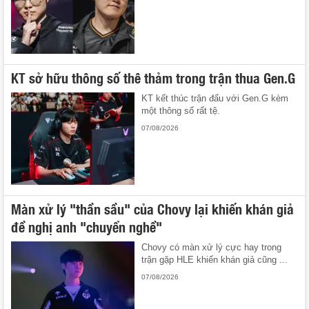
KT sở hữu thông số thê thảm trong trận thua Gen.G
KT kết thúc trận đấu với Gen.G kèm
một thông số rất tệ.
07/08/2026
Màn xử lý "thần sầu" của Chovy lại khiến khán giả
đề nghị anh "chuyển nghề"
Chovy có màn xử lý cực hay trong
trận gặp HLE khiến khán giả cũng ...
07/08/2026