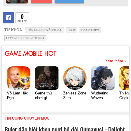
0
CHIA SẺ
TỪ KHÓA
LIÊN MINH HUYỀN THOẠI
LMHT
RIOT GAMES
LEGENDS OF RUNETERRA
GAME MOBILE HOT
Xem thêm
Võ Lâm Hắc
Game thủ
Zenless Zone
Wuthering
Thiên 
Đạo
chơi gì
Zero
Waves
Origin
TIN CÙNG CHUYÊN MỤC
Ruler đặc biệt khen ngợi bộ đôi Gumayusi - Delight