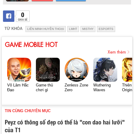
0
CHIA SẺ
TỪ KHÓA
LIÊN MINH HUYỀN THOẠI
LMHT
MISTHY
ESPORTS
GAME MOBILE HOT
Xem thêm
Võ Lâm Hắc
Game thủ
Zenless Zone
Wuthering
Thiên 
Đạo
chơi gì
Zero
Waves
Origin
TIN CÙNG CHUYÊN MỤC
Peyz có thông số đẹp có thể là "con dao hai lưỡi"
của T1