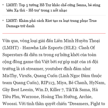
LMHT: Top 5 tướng Hỗ Trợ khắc chế cứng Senna, bẻ súng
'siêu Xạ thủ - Hỗ trợ' trong 1 nốt nhạc
LMHT: Khám phá cách Riot tạo ra loạt trang phục True
Damage trứ danh
Vừa qua, vòng loại giải đấu Liên Minh Huyền Thoại
(LMHT) - Hanwha Life Esports (HLE): Clash Of
Superstars đã diễn ra trong sự hứng khởi của toàn
cộng đồng game thủ Việt bởi sự góp mặt của 16 đội
trưởng là 16 streamer, youtuber đình đám như:
MisThy, ViruSs, Quang Cuốn (Linh Ngọc Đàm thuộc
team Quang Cuốn), RIP113, Miya, Bé Chanh, HyNam,
Gầy Best Leesin, Win.D, Killer 7, TikTik Sama, Hà
Tiều Phu, Warzone, Hoàng Thu Hường, Archie,
Woossi. Với tinh thần quyết chiến "Dreamers, Fight to