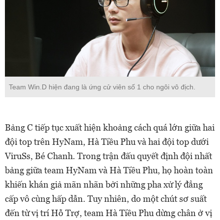
Team Win.D hiện đang là ứng cử viên số 1 cho ngôi vô địch.
Bảng C tiếp tục xuất hiện khoảng cách quá lớn giữa hai
đội top trên HyNam, Hà Tiều Phu và hai đội top dưới
ViruSs, Bé Chanh. Trong trận đấu quyết định đội nhất
bảng giữa team HyNam và Hà Tiều Phu, họ hoàn toàn
khiến khán giả mãn nhãn bởi những pha xử lý đẳng
cấp vô cùng hấp dẫn. Tuy nhiên, do một chút sơ suất
đến từ vị trí Hỗ Trợ, team Hà Tiều Phu dừng chân ở vị