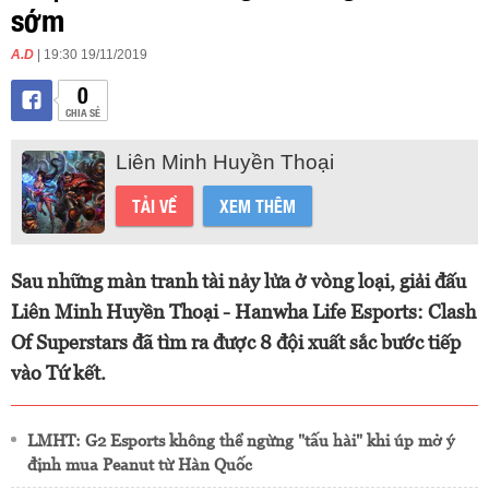
sớm
A.D
| 19:30 19/11/2019
0
CHIA SẺ
Liên Minh Huyền Thoại
TẢI VỀ
XEM THÊM
Sau những màn tranh tài nảy lửa ở vòng loại, giải đấu
Liên Minh Huyền Thoại - Hanwha Life Esports: Clash
Of Superstars đã tìm ra được 8 đội xuất sắc bước tiếp
vào Tứ kết.
LMHT: G2 Esports không thể ngừng "tấu hài" khi úp mở ý
định mua Peanut từ Hàn Quốc