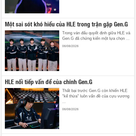
Một sai sót khó hiểu của HLE trong trận gặp Gen.G
Trong ván đấu quyết định giữa HLE và
Gen.G đã chứng kiến một lựa chọn ...
06/08/2026
HLE nối tiếp vấn đề của chính Gen.G
Thất bại trước Gen.G còn khiến HLE
"kế thừa" luôn vấn đề của cựu vương
...
06/08/2026