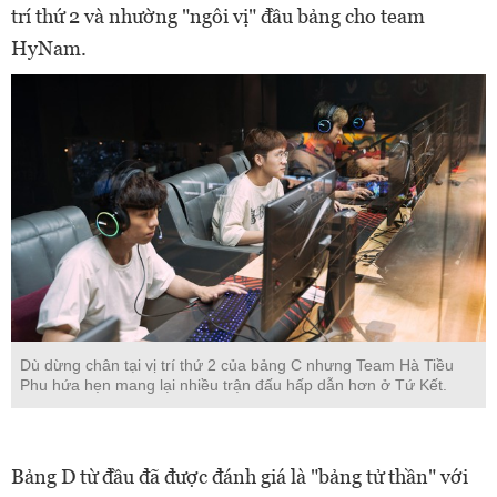
trí thứ 2 và nhường "ngôi vị" đầu bảng cho team
HyNam.
Dù dừng chân tại vị trí thứ 2 của bảng C nhưng Team Hà Tiều
Phu hứa hẹn mang lại nhiều trận đấu hấp dẫn hơn ở Tứ Kết.
Bảng D từ đầu đã được đánh giá là "bảng tử thần" với