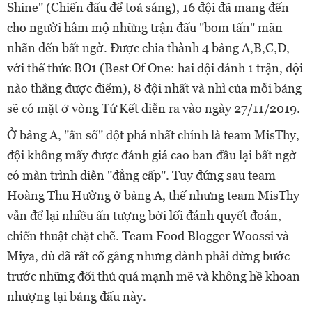
Shine" (Chiến đấu để toả sáng), 16 đội đã mang đến
cho người hâm mộ những trận đấu "bom tấn" mãn
nhãn đến bất ngờ. Được chia thành 4 bảng A,B,C,D,
với thể thức BO1 (Best Of One: hai đội đánh 1 trận, đội
nào thắng được điểm), 8 đội nhất và nhì của mỗi bảng
sẽ có mặt ở vòng Tứ Kết diễn ra vào ngày 27/11/2019.
Ở bảng A, "ẩn số" đột phá nhất chính là team MisThy,
đội không mấy được đánh giá cao ban đầu lại bất ngờ
có màn trình diễn "đẳng cấp". Tuy đứng sau team
Hoàng Thu Hường ở bảng A, thế nhưng team MisThy
vẫn để lại nhiều ấn tượng bởi lối đánh quyết đoán,
chiến thuật chặt chẽ. Team Food Blogger Woossi và
Miya, dù đã rất cố gắng nhưng đành phải dừng bước
trước những đối thủ quá mạnh mẽ và không hề khoan
nhượng tại bảng đấu này.