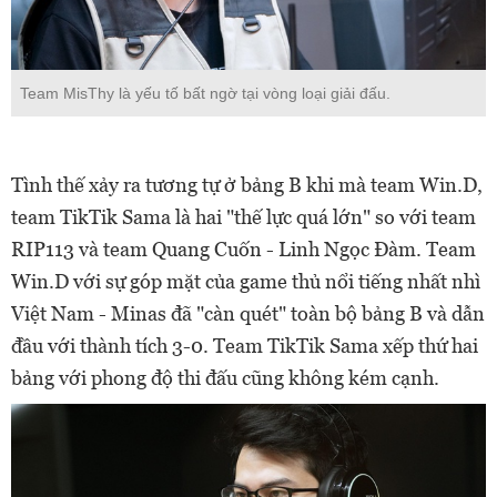
Team MisThy là yếu tố bất ngờ tại vòng loại giải đấu.
Tình thế xảy ra tương tự ở bảng B khi mà team Win.D,
team TikTik Sama là hai "thế lực quá lớn" so với team
RIP113 và team Quang Cuốn - Linh Ngọc Đàm. Team
Win.D với sự góp mặt của game thủ nổi tiếng nhất nhì
Việt Nam - Minas đã "càn quét" toàn bộ bảng B và dẫn
đầu với thành tích 3-0. Team TikTik Sama xếp thứ hai
bảng với phong độ thi đấu cũng không kém cạnh.