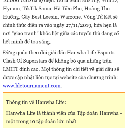
10.000 USD đã lộ diện. Đó là team MisThy, Win.D,
Hynam, TikTik Sama, Hà Tiều Phu, Hoàng Thu
Hường, Gầy Best Leesin, Warzone. Vòng Tứ Kết sẽ
chính thức diễn ra vào ngày 27/11/2019, hứa hẹn là
nơi "giao tranh" khốc liệt giữa các tuyển thủ đang cố
hết mình để tỏa sáng.
Đừng quên theo dõi giải đấu Hanwha Life Esports:
Clash Of Superstars để không bỏ qua những trận
LMHT đỉnh cao. Mọi thông tin chi tiết về giải đấu sẽ
được cập nhật liên tục tại website của chương trình:
www.hletournament.com
.
Thông tin về Hanwha Life:
Hanwha Life là thành viên của Tập đoàn Hanwha -
một trong 10 tập đoàn lớn nhất