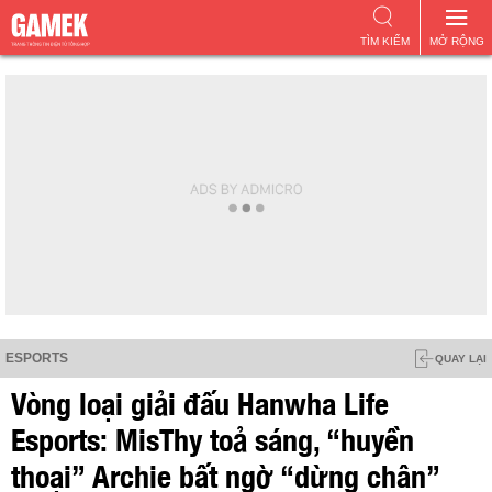
TÌM KIẾM
MỞ RỘNG
ESPORTS
QUAY LẠI
Vòng loại giải đấu Hanwha Life
Esports: MisThy toả sáng, “huyền
thoại” Archie bất ngờ “dừng chân”