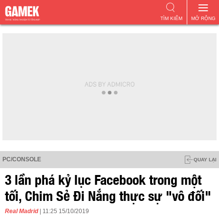
TÌM KIẾM
MỞ RỘNG
PC/CONSOLE
QUAY LẠI
3 lần phá kỷ lục Facebook trong một
tối, Chim Sẻ Đi Nắng thực sự "vô đối"
Real Madrid
| 11:25 15/10/2019