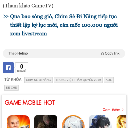
(Tham khảo GameTV)
Qua bao sóng gió, Chim Sẻ Đi Nắng tiếp tục
thiết lập kỷ lục mới, cán mốc 100.000 người
xem livestream
Theo
Helino
Copy link
0
CHIA SẺ
TỪ KHÓA
CHIM SẺ ĐI NẮNG
TRUNG VIỆT THÂM QUYẾN 2019
AOE
ĐẾ CHẾ
GAME MOBILE HOT
Xem thêm