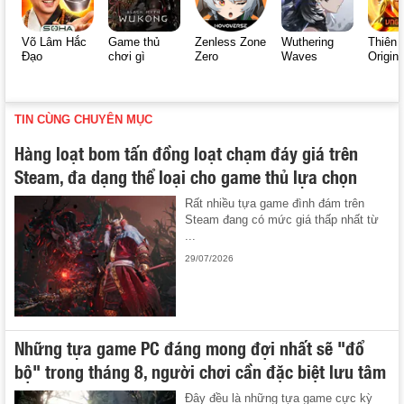
Võ Lâm Hắc
Game thủ
Zenless Zone
Wuthering
Thiên 
Đạo
chơi gì
Zero
Waves
Origin
TIN CÙNG CHUYÊN MỤC
Hàng loạt bom tấn đồng loạt chạm đáy giá trên
Steam, đa dạng thể loại cho game thủ lựa chọn
Rất nhiều tựa game đình đám trên
Steam đang có mức giá thấp nhất từ
...
29/07/2026
Những tựa game PC đáng mong đợi nhất sẽ "đổ
bộ" trong tháng 8, người chơi cần đặc biệt lưu tâm
Đây đều là những tựa game cực kỳ