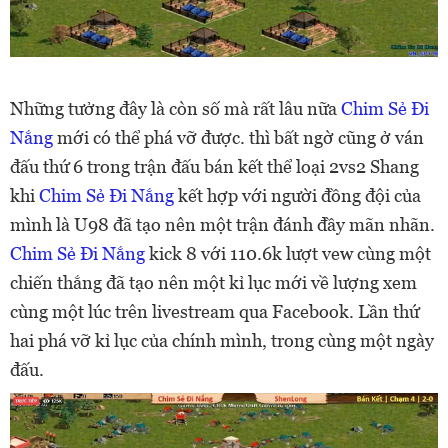
Những tưởng đây là còn số mà rất lâu nữa
Chim Sẻ Đi
Nắng
mới có thể phá vỡ được. thì bất ngờ cũng ở ván
đấu thứ 6 trong trận đấu bán kết thể loại 2vs2 Shang
khi
Chim Sẻ Đi Nắng
kết hợp với người đồng đội của
mình là U98 đã tạo nên một trận đánh đầy mãn nhãn.
Chim Sẻ Đi Nắng
kick 8 với 110.6k lượt vew cùng một
chiến thắng đã tạo nên một kỉ lục mới về lượng xem
cùng một lúc trên livestream qua Facebook. Lần thứ
hai phá vỡ kỉ lục của chính mình, trong cùng một ngày
đấu.