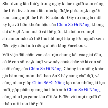
ShenLong lần thứ 3 trong ngày kỉ lục người xem cùng
lúc trên livestream lần nữa lại được phá. 125k người
xem cùng một lúc trên Facebook. Đây rõ ràng là một
kỷ lục vô tiền khoán hậu của
Chim Sẻ Đi Nắng
, không
chỉ ở Việt Nam mà ở cả thế giới, khi hiếm có một
streamer nào có thể thu hút một lượng lớn người xem
đến vậy nếu tính riêng ở nền tảng Facebook.
Với việc đặt chân vào các trận chung kết của giải đấu,
có lẽ con số 125k lượt vew này chưa chắc sẽ là con số
cuối cùng của
Chim Sẻ Đi Nắng
. Chúng ta những khán
giả hâm mộ môn thể thao AoE hãy cùng chờ đợi, và
cùng nhau giúp
Chim Sẻ Đi Nắng
tạo nên những kỉ lục
mới, góp phần quảng bá hình ảnh
Chim Sẻ Đi Nắng
,
cũng như tựa game lâu đời AoE đến với mọi người ở
khắp nơi trên thế giới.