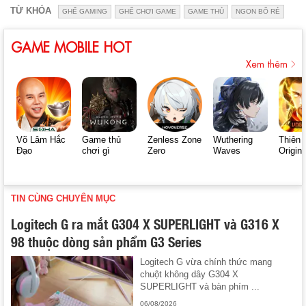
TỪ KHÓA
GHẾ GAMING
GHẾ CHƠI GAME
GAME THỦ
NGON BỔ RẺ
GAME MOBILE HOT
Xem thêm
Võ Lâm Hắc
Game thủ
Zenless Zone
Wuthering
Thiên 
Đạo
chơi gì
Zero
Waves
Origin
TIN CÙNG CHUYÊN MỤC
Logitech G ra mắt G304 X SUPERLIGHT và G316 X
98 thuộc dòng sản phẩm G3 Series
Logitech G vừa chính thức mang
chuột không dây G304 X
SUPERLIGHT và bàn phím ...
06/08/2026