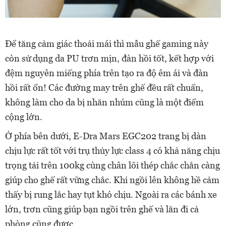
Để tăng cảm giác thoải mái thì mẫu ghế gaming này
còn sử dụng da PU trơn mịn, đàn hồi tốt, kết hợp với
đệm nguyên miếng phía trên tạo ra độ êm ái và đàn
hồi rất ổn! Các đường may trên ghế đều rất chuẩn,
không làm cho da bị nhăn nhúm cũng là một điểm
cộng lớn.
Ở phía bên dưới, E-Dra Mars EGC202 trang bị dàn
chịu lực rất tốt với trụ thủy lực class 4 có khả năng chịu
trọng tải trên 100kg cùng chân lõi thép chắc chắn càng
giúp cho ghế rất vững chắc. Khi ngồi lên không hề cảm
thấy bị rung lắc hay tụt khó chịu. Ngoài ra các bánh xe
lớn, trơn cũng giúp bạn ngồi trên ghế và lăn đi cả
phòng cũng được.