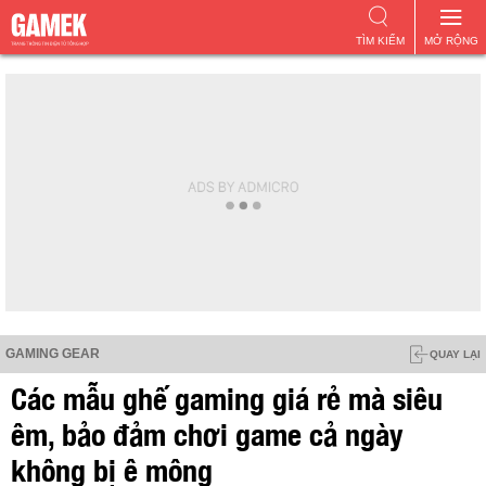
TÌM KIẾM
MỞ RỘNG
GAMING GEAR
QUAY LẠI
Các mẫu ghế gaming giá rẻ mà siêu
êm, bảo đảm chơi game cả ngày
không bị ê mông