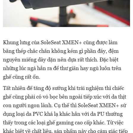
Khung lưng của SoleSeat XMEN+ cũng được làm
bằng thép chắc chắn không kém gì phần đáy, đệm
nguyên miếng dày dặn nên dựa rất thích. Đặc biệt
những lúc ngả hẳn ra để thư giãn hay ngủ luôn trên
ghế cũng rất ổn.
Tất nhiên để tăng độ sướng khi trải nghiệm thì chiếc
ghế cũng phải có vỏ bọc bên ngoài tiếp xúc với da thịt
con người ngon lành. Cụ thể thì SoleSeat XMEN+ sử
dụng loại da PVC khá lạ khác hẳn với da PU thường
thấy trong các loại ghế gaming cao cấp khác. Từ việc
khác biệt về chất liệu, sản phẩm này cho cảm giác tiếp