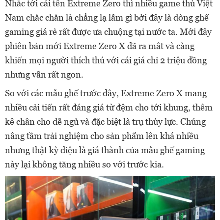
Nhắc tới cái tên Extreme Zero thì nhiều game thủ Việt
Nam chắc chắn là chẳng lạ lẫm gì bởi đây là dòng ghế
gaming giá rẻ rất được ưa chuộng tại nước ta. Mới đây
phiên bản mới Extreme Zero X đã ra mắt và càng
khiến mọi người thích thú với cái giá chỉ 2 triệu đồng
nhưng vẫn rất ngon.
So với các mẫu ghế trước đây, Extreme Zero X mang
nhiều cải tiến rất đáng giá từ đệm cho tới khung, thêm
kê chân cho dễ ngủ và đặc biệt là trụ thủy lực. Chúng
nâng tầm trải nghiệm cho sản phẩm lên khá nhiều
nhưng thật kỳ diệu là giá thành của mẫu ghế gaming
này lại không tăng nhiều so với trước kia.