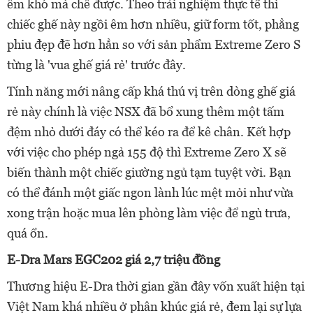
êm khó mà chê được. Theo trải nghiệm thực tế thì
chiếc ghế này ngồi êm hơn nhiều, giữ form tốt, phẳng
phiu đẹp đẽ hơn hẳn so với sản phẩm Extreme Zero S
từng là 'vua ghế giá rẻ' trước đây.
Tính năng mới nâng cấp khá thú vị trên dòng ghế giá
rẻ này chính là việc NSX đã bổ xung thêm một tấm
đệm nhỏ dưới đáy có thể kéo ra để kê chân. Kết hợp
với việc cho phép ngả 155 độ thì Extreme Zero X sẽ
biến thành một chiếc giường ngủ tạm tuyệt vời. Bạn
có thể đánh một giấc ngon lành lúc mệt mỏi như vừa
xong trận hoặc mua lên phòng làm việc để ngủ trưa,
quá ổn.
E-Dra Mars EGC202 giá 2,7 triệu đồng
Thương hiệu E-Dra thời gian gần đây vốn xuất hiện tại
Việt Nam khá nhiều ở phân khúc giá rẻ, đem lại sự lựa