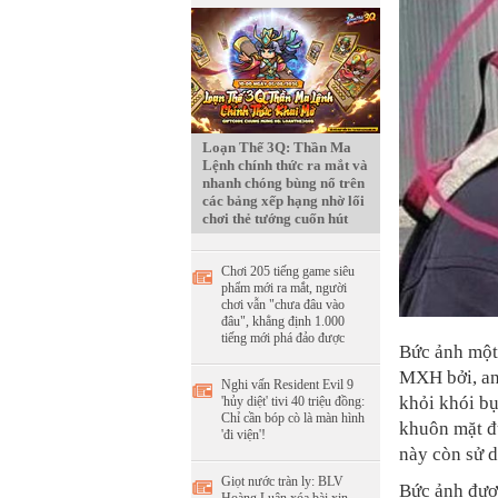
Loạn Thế 3Q: Thần Ma
Lệnh chính thức ra mắt và
nhanh chóng bùng nổ trên
các bảng xếp hạng nhờ lối
chơi thẻ tướng cuốn hút
Chơi 205 tiếng game siêu
phẩm mới ra mắt, người
chơi vẫn "chưa đâu vào
đâu", khẳng định 1.000
tiếng mới phá đảo được
Bức ảnh một
MXH bởi, an
Nghi vấn Resident Evil 9
khỏi khói bụ
'hủy diệt' tivi 40 triệu đồng:
Chỉ cần bóp cò là màn hình
khuôn mặt đư
'đi viện'!
này còn sử d
Giọt nước tràn ly: BLV
Bức ảnh đượ