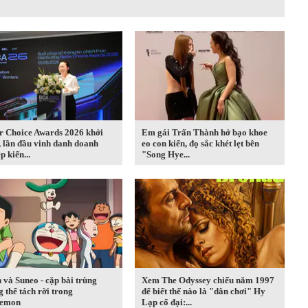
r Choice Awards 2026 khởi
Em gái Trấn Thành hở bạo khoe
 lần đầu vinh danh doanh
eo con kiến, đọ sắc khét lẹt bên
p kiến...
"Song Hye...
 và Suneo - cặp bài trùng
Xem The Odyssey chiếu năm 1997
 thể tách rời trong
để biết thế nào là "dân chơi" Hy
emon
Lạp cổ đại:...