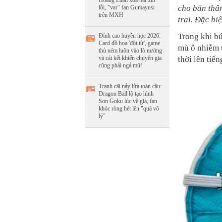
Hoàng Luân xóa bài xin
cho bản thâ
lỗi, "var" fan Gumayusi
trên MXH
trai. Đặc bi
Trong khi bứ
Đỉnh cao huyền học 2026:
Card đồ họa 'đột tử', game
mù ô nhiễm 
thủ ném luôn vào lò nướng
thời lên tiế
và cái kết khiến chuyên gia
cũng phải ngả mũ!
Tranh cãi nảy lửa toàn cầu:
Dragon Ball lộ tạo hình
Son Goku lúc về già, fan
khóc ròng hét lên "quá vô
lý"