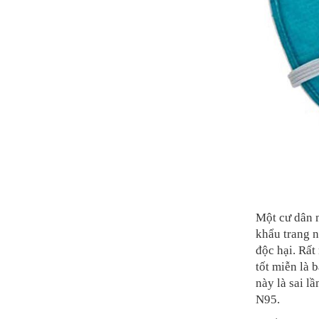
Một cư dân m
khẩu trang n
độc hại. Rất
tốt miễn là 
này là sai l
N95.