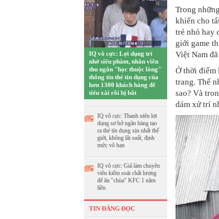
Trong những
khiến cho tấ
trẻ nhỏ hay 
giới game th
IQ vô cực: Lợi dụng trí
Việt Nam đã 
nhớ siêu phàm, nhân viên
thu ngân "học thuộc lòng"
Ở thời điểm 
thông tin thẻ tín dụng của
trang.
Thế nh
hơn 1300 khách hàng để
sao? Và tron
tiêu xài rồi bị bắt
dám xử trí n
IQ vô cực: Thanh niên lợi
dụng sơ hở ngân hàng tạo
ra thẻ tín dụng xịn nhất thế
giới, không lãi suất, định
mức vô hạn
IQ vô cực: Giả làm chuyên
viên kiểm soát chất lượng
để ăn "chùa" KFC 1 năm
liền
TIN ĐÁNG ĐỌC