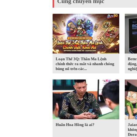
Cùng chuyên mục
Loạn Thế 3Q: Thần Ma Lệnh
Bette
chính thức ra mắt và nhanh chóng
động,
bùng nổ trên các...
nghiệ
Huấn Hoa Hồng là ai?
Jaian
không
Dora