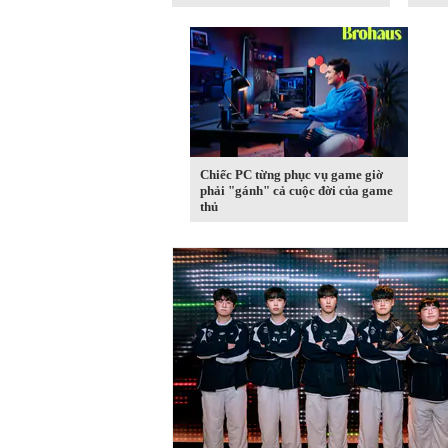
Chiếc PC từng phục vụ game giờ
phải "gánh" cả cuộc đời của game
thủ