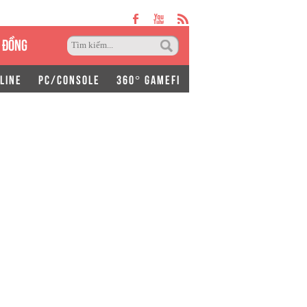
 ĐỒNG
LINE
PC/CONSOLE
360° GAMEFI