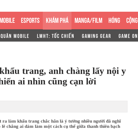
MOBILE
ESPORTS
KHÁM PHÁ
MANGA/FILM
HÓNG
CỘNG
 QUÂN MOBILE
LMHT: TỐC CHIẾN
GAMING GEAR
GAME ON
khẩu trang, anh chàng lấy nội y
hiến ai nhìn cũng cạn lời
ót ra làm khẩu trang chắc hẳn là ý tưởng nhiều người đã nghĩ
 lẽ chẳng ai dám làm một cách cụ thể giữa thanh thiên bạch