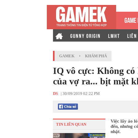
GAME 
GUNNY ORIGIN
LMHT
LIÊN
GAMEK
›
KHÁM PHÁ
IQ vô cực: Không có 
của vợ ra... bịt mặt k
DS
|
30/09/2019 02:22 PM
Việc lấy áo l
TIN LIÊN QUAN
đến, nhưng có
nhật.