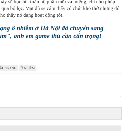
này sẽ bọc hết toàn bộ phần mũi và miệng, chỉ cho phép
 qua bộ lọc. Mặt dù sẽ cảm thấy có chút khó thở nhưng đó
cho thấy nó đang hoạt động tốt.
rạng ô nhiễm ở Hà Nội đã chuyển sang
tím", anh em game thủ cần cẩn trọng!
ẨU TRANG
Ô NHIỄM