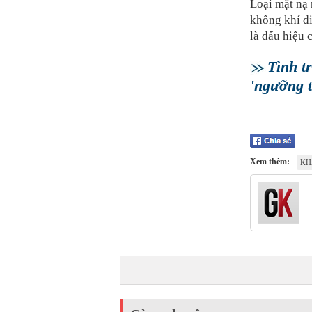
Loại mặt nạ 
không khí đi
là dấu hiệu 
Tình t
'ngưỡng 
Xem thêm:
KH