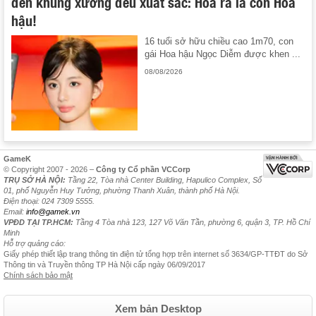
đến khung xương đều xuất sắc: Hoá ra là con Hoa
hậu!
16 tuổi sở hữu chiều cao 1m70, con
gái Hoa hậu Ngọc Diễm được khen ...
08/08/2026
GameK
© Copyright 2007 - 2026 –
Công ty Cổ phần VCCorp
TRỤ SỞ HÀ NỘI:
Tầng 22, Tòa nhà Center Building, Hapulico Complex, Số
01, phố Nguyễn Huy Tưởng, phường Thanh Xuân, thành phố Hà Nội.
Điện thoại: 024 7309 5555.
Email:
info@gamek.vn
VPĐD TẠI TP.HCM:
Tầng 4 Tòa nhà 123, 127 Võ Văn Tần, phường 6, quận 3, TP. Hồ Chí
Minh
Hỗ trợ quảng cáo:
Giấy phép thiết lập trang thông tin điện tử tổng hợp trên internet số 3634/GP-TTĐT do Sở
Thông tin và Truyền thông TP Hà Nội cấp ngày 06/09/2017
Chính sách bảo mật
Xem bản Desktop