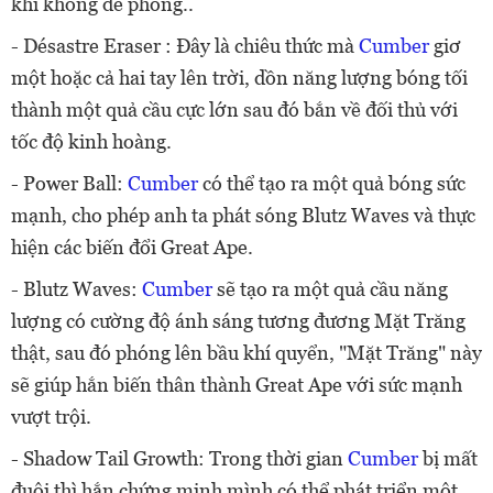
khi không đề phòng..
- Désastre Eraser : Đây là chiêu thức mà
Cumber
giơ
một hoặc cả hai tay lên trời, dồn năng lượng bóng tối
thành một quả cầu cực lớn sau đó bắn về đối thủ với
tốc độ kinh hoàng.
- Power Ball:
Cumber
có thể tạo ra một quả bóng sức
mạnh, cho phép anh ta phát sóng Blutz Waves và thực
hiện các biến đổi Great Ape.
- Blutz Waves:
Cumber
sẽ tạo ra một quả cầu năng
lượng có cường độ ánh sáng tương đương Mặt Trăng
thật, sau đó phóng lên bầu khí quyển, "Mặt Trăng" này
sẽ giúp hắn biến thân thành Great Ape với sức mạnh
vượt trội.
- Shadow Tail Growth: Trong thời gian
Cumber
bị mất
đuôi thì hắn chứng minh mình có thể phát triển một