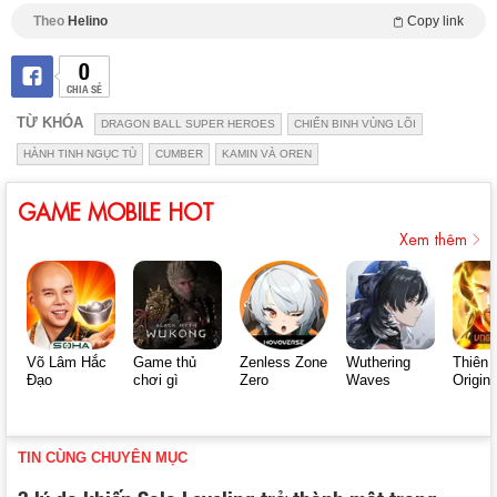
Theo
Helino
Copy link
0
CHIA SẺ
TỪ KHÓA
DRAGON BALL SUPER HEROES
CHIẾN BINH VÙNG LÕI
HÀNH TINH NGỤC TÙ
CUMBER
KAMIN VÀ OREN
GAME MOBILE HOT
Xem thêm
Võ Lâm Hắc
Game thủ
Zenless Zone
Wuthering
Thiên 
Đạo
chơi gì
Zero
Waves
Origin
TIN CÙNG CHUYÊN MỤC