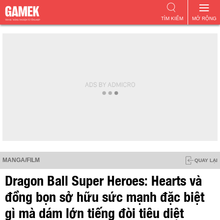
TÌM KIẾM
MỞ RỘNG
MANGA/FILM
QUAY LẠI
Dragon Ball Super Heroes: Hearts và
đồng bọn sở hữu sức mạnh đặc biệt
gì mà dám lớn tiếng đòi tiêu diệt