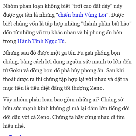
Nhóm phản loạn không biết "trời cao đất dày" này
được gọi tên là những "
chiến binh Vùng Lõi
". Được
biết chúng vốn là tập hợp những "thành phần bất hảo"
đến từ những vũ trụ khác nhau và bị phong ấn bên
trong
Hành Tinh Ngục Tù
.
Nhưng sau đó được một gã tên Fu giải phóng bọn
chúng, bằng cách lợi dụng nguồn sức mạnh to lớn đến
từ Goku và đồng bọn để phá hủy phong ấn. Sau khi
thoát được ra thì chúng tập hợp lại với nhau và đặt ra
mục tiêu là tiêu diệt đấng tối thượng Zeno.
Vậy nhóm phản loạn bao gồm những ai? Chúng sở
hữu sức mạnh kinh khủng gì mà lại dám lớn tiếng đòi
đối đầu với cả Zeno. Chúng ta hãy cùng nhau đi tìm
hiểu nhé.