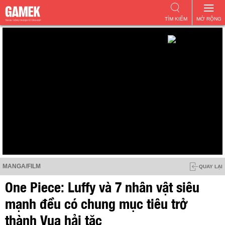
TÌM KIẾM
MỞ RỘNG
MANGA/FILM
QUAY LẠI
One Piece: Luffy và 7 nhân vật siêu
mạnh đều có chung mục tiêu trở
thành Vua hải tặc