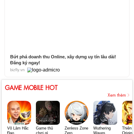
Bứt phá doanh thu Online, xây dựng uy tín lâu dài!
Đăng ký ngay!
bizfly.vn
GAME MOBILE HOT
Xem thêm
Võ Lâm Hắc
Game thủ
Zenless Zone
Wuthering
Thiên 
Đạo
chơi gì
Zero
Waves
Origin