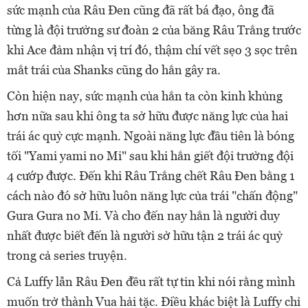
sức mạnh của Râu Đen cũng đã rất bá đạo, ông đã
từng là đội trưởng sư đoàn 2 của băng Râu Trắng trước
khi Ace đảm nhận vị trí đó, thậm chí vết sẹo 3 sọc trên
mắt trái của Shanks cũng do hắn gây ra.
Còn hiện nay, sức mạnh của hắn ta còn kinh khủng
hơn nữa sau khi ông ta sở hữu được năng lực của hai
trái ác quỷ cực mạnh. Ngoài năng lực đầu tiên là bóng
tối "Yami yami no Mi" sau khi hắn giết đội trưởng đội
4 cướp được. Đến khi Râu Trắng chết Râu Đen bằng 1
cách nào đó sở hữu luôn năng lực của trái "chấn động"
Gura Gura no Mi. Và cho đến nay hắn là người duy
nhất được biết đến là người sở hữu tận 2 trái ác quỷ
trong cả series truyện.
Cả Luffy lẫn Râu Đen đều rất tự tin khi nói rằng mình
muốn trở thành Vua hải tặc. Điều khác biệt là Luffy chỉ