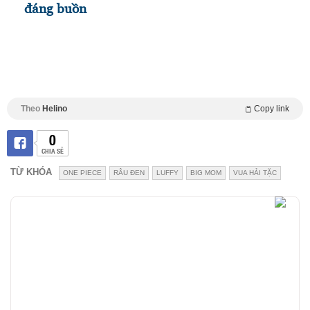
đáng buồn
Theo
Helino
Copy link
0
CHIA SẺ
TỪ KHÓA
ONE PIECE
RÂU ĐEN
LUFFY
BIG MOM
VUA HẢI TẶC