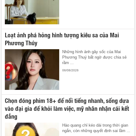
Loạt ảnh phá hỏng hình tượng kiêu sa của Mai
Phương Thúy
Những hình ảnh gây sốc của Mai
Phương Thuý bất ngờ được chia sẻ
rầm ...
06/08/2026
Chọn đóng phim 18+ để nổi tiếng nhanh, sống dựa
vào đại gia để khỏi làm việc, mỹ nhân nhận cái kết
đắng
Hào quang chỉ kéo dài trong thời gian
ngắn, còn những quyết định sai lầm ...