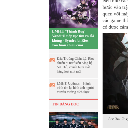
Nếu như các 
bước vào trậ
quen với máy
các game thủ
có được cảm 
LMHT: 'Thánh Bug'
Vandiril tiếp tục tìm ra lỗi
khủng - Syndra bị Riot
xóa luôn chiêu cuối
Đấu Trường Chân Lý: Riot
chuẩn bị nerf siêu nặng hệ
Sát Thủ, chuẩn bị ra mắt
hàng loạt unit mới
LMHT: Optimus – Hành
trình tìm lại hình ảnh người
thuyền trưởng đích thực
TIN ĐÁNG ĐỌC
Lee Sin là 