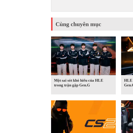
Cùng chuyên mục
Một sai sót khó hiểu của HLE
HLE n
trong trận gặp Gen.G
Gen.