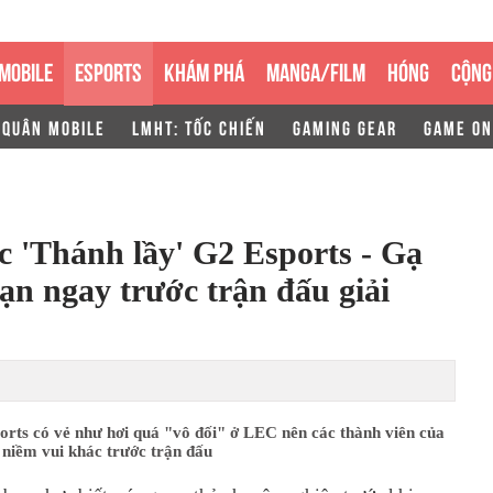
MOBILE
ESPORTS
KHÁM PHÁ
MANGA/FILM
HÓNG
CỘNG
 QUÂN MOBILE
LMHT: TỐC CHIẾN
GAMING GEAR
GAME ON
 'Thánh lầy' G2 Esports - Gạ
bạn ngay trước trận đấu giải
rts có vẻ như hơi quá "vô đối" ở LEC nên các thành viên của
 niềm vui khác trước trận đấu