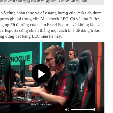
kz có cách khởi động khá dị là "gạ solo" Lee Sin với đội bạn
 vô cùng chân thực và đầy năng lượng của Perkz đã được
orts ghi lại trong clip Mic check LEC. Có vẻ như Perkz
ng người đi rừng của team Excel Esports và không lâu sau
G2 Esports cũng chiến thắng một cách khá dễ dàng trước
ang đứng bét bảng LEC mùa hè này.