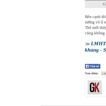
Có
Bên cạnh đó 
tưởng vô lí 
Thế mới thấy
cũng không 
LMHT: 
khủng - S
Xem thêm:
LM