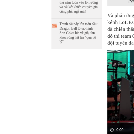
Per
thủ ném luôn vào lò nướng
và cái kết khiến chuyên gia
cũng phải ngả mũ!
Và phản ứng
kênh LoL Esp
Tranh cãi nảy lửa toàn cầu:
Dragon Ball lộ tạo hình
đã chiến thắ
Son Goku lúc về già, fan
đó thì team 
khóc ròng hét lên "quá vô
lý"
đội tuyển đ
0:00