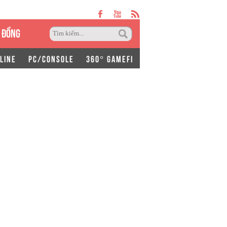
 ĐỒNG
LINE
PC/CONSOLE
360° GAMEFI