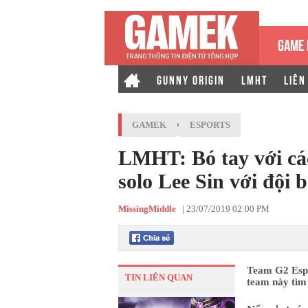
GAME 
GUNNY ORIGIN
LMHT
LIÊN
GAMEK
›
ESPORTS
LMHT: Bó tay với các
solo Lee Sin với đội 
MissingMiddle
|
23/07/2019 02:00 PM
Team G2 Espo
TIN LIÊN QUAN
team này tìm