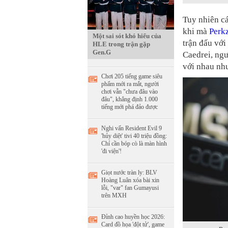
Tuy nhiên c
khi mà
Perk
Một sai sót khó hiểu của
trận đấu với
HLE trong trận gặp
Gen.G
Caedrei, ngư
với nhau nh
Chơi 205 tiếng game siêu
phẩm mới ra mắt, người
chơi vẫn "chưa đâu vào
đâu", khẳng định 1.000
tiếng mới phá đảo được
Nghi vấn Resident Evil 9
'hủy diệt' tivi 40 triệu đồng:
Chỉ cần bóp cò là màn hình
'đi viện'!
Giọt nước tràn ly: BLV
Hoàng Luân xóa bài xin
lỗi, "var" fan Gumayusi
trên MXH
Đỉnh cao huyền học 2026:
Card đồ họa 'đột tử', game