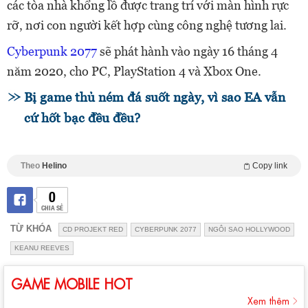
các tòa nhà khổng lồ được trang trí với màn hình rực
rỡ, nơi con người kết hợp cùng công nghệ tương lai.
Cyberpunk 2077
sẽ phát hành vào ngày 16 tháng 4
năm 2020, cho PC, PlayStation 4 và Xbox One.
Bị game thủ ném đá suốt ngày, vì sao EA vẫn
cứ hốt bạc đều đều?
Theo
Helino
Copy link
0
CHIA SẺ
TỪ KHÓA
CD PROJEKT RED
CYBERPUNK 2077
NGÔI SAO HOLLYWOOD
KEANU REEVES
GAME MOBILE HOT
Xem thêm