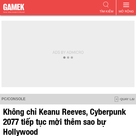
TÌM KIẾM
MỞ RỘNG
PC/CONSOLE
QUAY LẠI
Không chỉ Keanu Reeves, Cyberpunk
2077 tiếp tục mời thêm sao bự
Hollywood