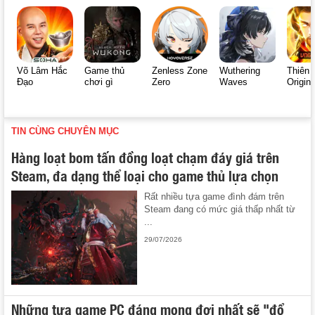
Võ Lâm Hắc
Game thủ
Zenless Zone
Wuthering
Thiên 
Đạo
chơi gì
Zero
Waves
Origin
TIN CÙNG CHUYÊN MỤC
Hàng loạt bom tấn đồng loạt chạm đáy giá trên
Steam, đa dạng thể loại cho game thủ lựa chọn
Rất nhiều tựa game đình đám trên
Steam đang có mức giá thấp nhất từ
...
29/07/2026
Những tựa game PC đáng mong đợi nhất sẽ "đổ