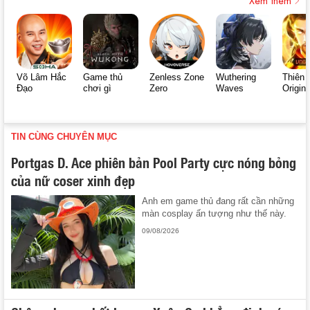
Võ Lâm Hắc
Game thủ
Zenless Zone
Wuthering
Thiên 
Đạo
chơi gì
Zero
Waves
Origin
TIN CÙNG CHUYÊN MỤC
Portgas D. Ace phiên bản Pool Party cực nóng bỏng
của nữ coser xinh đẹp
Anh em game thủ đang rất cần những
màn cosplay ấn tượng như thế này.
09/08/2026