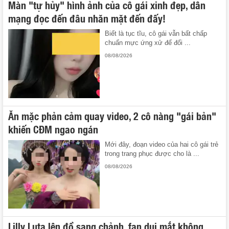
Màn "tự hủy" hình ảnh của cô gái xinh đẹp, dân
mạng đọc đến đâu nhăn mặt đến đấy!
Biết là tục tĩu, cô gái vẫn bất chấp
chuẩn mực ứng xử để đổi ...
08/08/2026
Ăn mặc phản cảm quay video, 2 cô nàng "gái bản"
khiến CĐM ngao ngán
Mới đây, đoạn video của hai cô gái trẻ
trong trang phục được cho là ...
08/08/2026
Lilly Luta lên đồ sang chảnh, fan dụi mắt không