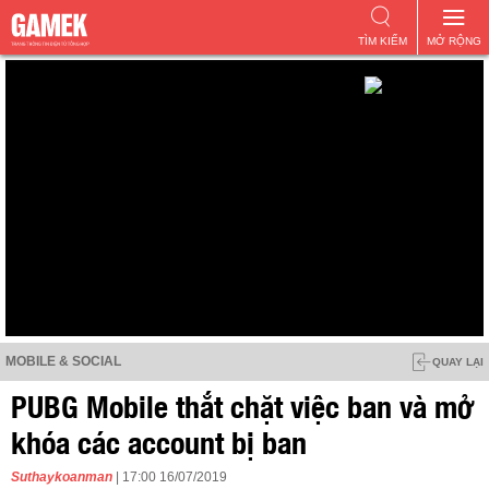
TÌM KIẾM
MỞ RỘNG
MOBILE & SOCIAL
QUAY LẠI
PUBG Mobile thắt chặt việc ban và mở
khóa các account bị ban
Suthaykoanman
| 17:00 16/07/2019